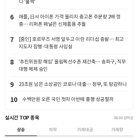
다 '풀썩'
6
애플, 日서 아이폰 가격 올리자 중고폰 주문량 2배 껑
충… 리퍼폰 패널은 신제품용 추월
7
[줌인] 호르무즈 서명 앞두고 이란 리더십 증발… 최고
지도자 잠행·대통령 사임설
8
'추진위원장 해임' 올림픽선수촌 재건축… 송파구, 직무
대행 체제 승인
9
23조원 남은 소상공인 코로나 대출… 정부, 또 탕감하나
10
수백만원 오른 국민 첫차 아반떼 흥행 성공할까
실시간 TOP 종목
08.08
장마감
상승
하락
거래대금
거래량