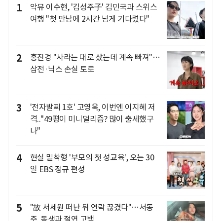
1
악뮤 이수현, '김성주子' 김민국과 스위스
여행 "첫 만남에 2시간 넘게 기다렸다"
2
홍진경 "사라는 대로 샀는데 계속 빠져"…
삼전·닉스 손실 토로
3
'전자발찌 1호' 고영욱, 이번엔 이지혜 저
격.."49평이 미니멀리즘? 많이 출세했구
나"
4
현실 밀착형 '부모의 첫 성교육', 오는 30
일 EBS 정규 편성
5
"故 서세원 떠난 뒤 연락 끊겼다"…서동
주, 동생과 절연 고백