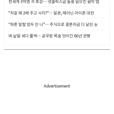
전세계 3억명 귀 호강… 넷플릭스급 돌풍 일으킨 음악 앱
"저걸 왜 2배 주고 사지?"… 일본, 때아닌 아이폰 대란
"파혼 말할 엄두 안 나"… 주식으로 결혼자금 다 날린 女
벼 낱알 세다 풀썩… 공무원 목숨 앗아간 60년 관행