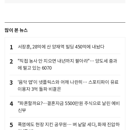
많이 본 뉴스
1
서장훈, 28억에 산 양재역 빌딩 450억에 내놨다
2
"직접 농사 안 지으면 내년까지 팔아라"… 양도세 중과
에 떨고 있는 6070
3
'음악 앱'이 넷플릭스와 어깨 나란히… 스포티파이 유료
이용자 3억 돌파 비결은
4
"파혼할까요?…결혼자금 5500만원 주식으로 날린 예비
신부
5
폭염에도 현장 지킨 공무원… 벼 낱알 세다, 화재 진압하