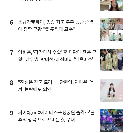
6
조규찬♥해이, 방송 최초 부부 동반 출격
에 깜짝 근황 "美 주립대 교수"
7
양희은, '각막이식 수술' 후 지팡이 짚은 근
황..'암투병' 박미선·이성미와 '밝은미소'
8
"진실은 결국 드러나" 장원영, 연이은 '억
까' 논란에도 의연
9
싸이XgodX에이티즈→정동원 출격…'불
후의 명곡'으로 꾸미는 핫 무대