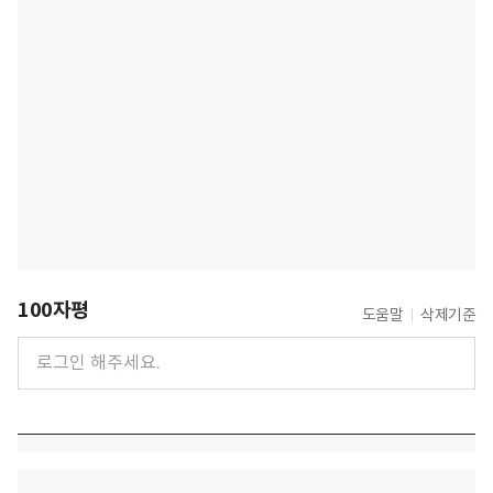
100자평
도움말
삭제기준