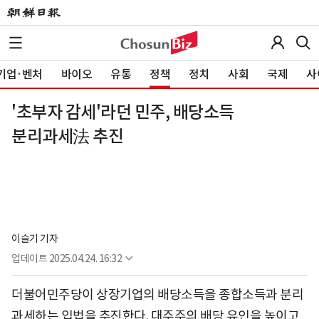
기업·벤처
바이오
유통
정책
정치
사회
국제
사
'초부자 감세'라던 민주, 배당소득
분리과세法 추진
이슬기 기자
업데이트
2025.04.24. 16:32
더불어민주당이 상장기업의 배당소득을 종합소득과 분리
과세하는 입법을 추진한다. 대주주의 배당 유인을 높이고