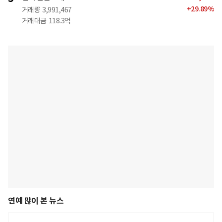
+
29.89
%
거래량
3,991,467
거래대금
118.3억
연예 많이 본 뉴스