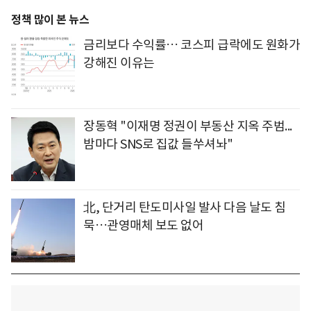
정책 많이 본 뉴스
금리보다 수익률… 코스피 급락에도 원화가
강해진 이유는
장동혁 "이재명 정권이 부동산 지옥 주범...
밤마다 SNS로 집값 들쑤셔놔"
北, 단거리 탄도미사일 발사 다음 날도 침
묵…관영매체 보도 없어