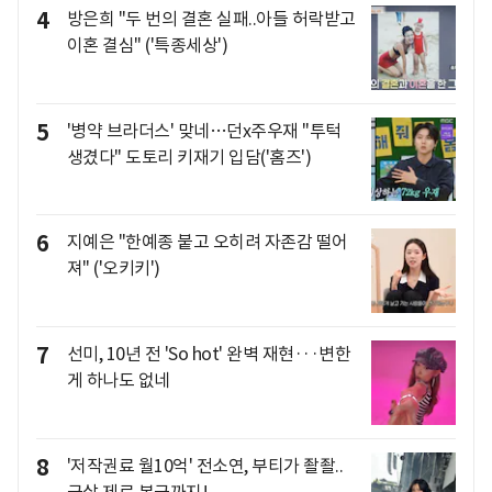
4
방은희 "두 번의 결혼 실패..아들 허락받고
이혼 결심" ('특종세상')
5
'병약 브라더스' 맞네…던x주우재 "투턱
생겼다" 도토리 키재기 입담('홈즈')
6
지예은 "한예종 붙고 오히려 자존감 떨어
져" ('오키키')
7
선미, 10년 전 'So hot' 완벽 재현···변한
게 하나도 없네
8
'저작권료 월10억' 전소연, 부티가 좔좔..
군살 제로 복근까지!