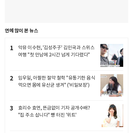
연예 많이 본 뉴스
1
악뮤 이수현, '김성주子' 김민국과 스위스
여행 "첫 만남에 2시간 넘게 기다렸다"
2
임우일, 아찔한 절약 철학 "유통기한 음식
먹으면 몸에 유산균 생겨" ('비밀보장')
3
효리수 효연, 뜬금없이 기자 공개수배?
"집 주소 삽니다" 빵 터진 '위트'