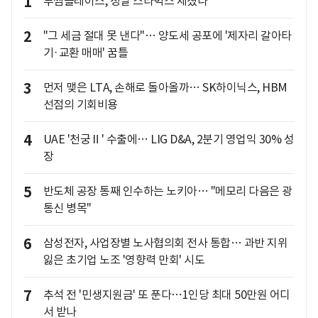
1
투썸플레이스, 정말 스타벅스 제쳤나
2
"그 세금 절대 못 낸다"… 양도세 공포에 '제자리 갈아타
기·교환 매매' 꿈틀
3
먼저 맺은 LTA, 손해로 돌아올까… SK하이닉스, HBM
선점의 기회비용
4
UAE '천궁Ⅱ' 수출에… LIG D&A, 2분기 영업익 30% 성
장
5
반도체 공장 통째 인수하는 노키아… "메모리 다음은 광
통신 병목"
6
삼성전자, 사업장별 노사협의회 전사 통합… 과반 지위
잃은 초기업 노조 '영향력 만회' 시도
7
추석 전 '민생지원금' 또 푼다…1인당 최대 50만원 어디
서 받나