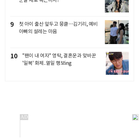
9
첫 아이 출산 앞두고 뭉클…김기리, 예비
아빠의 설레는 마음
10
"팬이 내 여자" 영탁, 결혼운과 맞바꾼
'일복' 화제..열일 행보ing
개인정보처리방침
앱설치(Android)