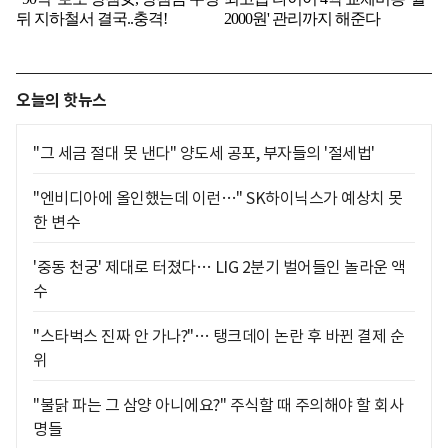
오늘의 핫뉴스
"그 세금 절대 못 낸다" 양도세 공포, 부자들의 '절세법'
"엔비디아에 올인했는데 이런…" SK하이닉스가 예상치 못
한 변수
'중동 천궁' 제대로 터졌다… LIG 2분기 벌어들인 놀라운 액
수
"스타벅스 진짜 안 가나?"… 탱크데이 논란 후 바뀐 결제 순
위
"불닭 파는 그 삼양 아니에요?" 주식할 때 주의해야 할 회사
명들