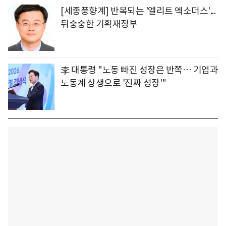
[세종풍향계] 반복되는 '엘리트 엑소더스'...
뒤숭숭한 기획재정부
李 대통령 "노동 빠진 성장은 반쪽… 기업과
노동계 상생으로 '진짜 성장'"