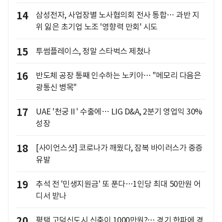
14
삼성전자, 사업장별 노사협의회 전사 통합… 과반 지
위 잃은 초기업 노조 '영향력 만회' 시도
15
투썸플레이스, 정말 스타벅스 제쳤나
16
반도체 공장 통째 인수하는 노키아… "메모리 다음은
광통신 병목"
17
UAE '천궁Ⅱ' 수출에… LIG D&A, 2분기 영업익 30%
성장
18
[사이언스샷] 코로나가 깨웠다, 잠복 바이러스가 중증
유발
19
추석 전 '민생지원금' 또 푼다…1인당 최대 50만원 어
디서 받나
20
평택 고덕신도시 신축이 1000만원?… 경기 한파에 경