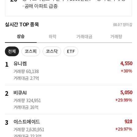
·공매 아파트 급증
실시간 TOP 종목
08.07
장마감
상승
하락
거래대금
거래량
전체
코스피
코스닥
ETF
4,550
1
유니켐
+
30
%
거래량
60,138
거래대금
2.7억
5,050
2
비큐AI
+
29.99
%
거래량
324,951
거래대금
16억
928
3
이스트에이드
+
29.97
%
거래량
2,620,951
거래대금
22.3억