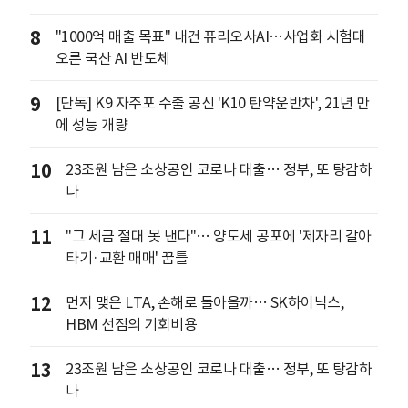
8
"1000억 매출 목표" 내건 퓨리오사AI…사업화 시험대
오른 국산 AI 반도체
9
[단독] K9 자주포 수출 공신 'K10 탄약운반차', 21년 만
에 성능 개량
10
23조원 남은 소상공인 코로나 대출… 정부, 또 탕감하
나
11
"그 세금 절대 못 낸다"… 양도세 공포에 '제자리 갈아
타기·교환 매매' 꿈틀
12
먼저 맺은 LTA, 손해로 돌아올까… SK하이닉스,
HBM 선점의 기회비용
13
23조원 남은 소상공인 코로나 대출… 정부, 또 탕감하
나