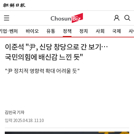
기업·벤처
바이오
유통
정책
정치
사회
국제
사
이준석 "尹, 신당 창당으로 간 보기…
국민의힘에 배신감 느낀 듯"
"尹 정치적 영향력 확대 어려울 듯"
김민국 기자
입력
2025.04.18. 11:10