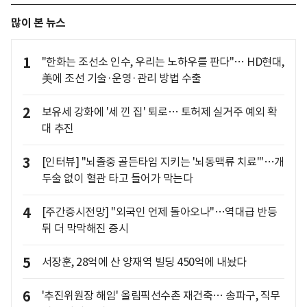
많이 본 뉴스
1
"한화는 조선소 인수, 우리는 노하우를 판다"… HD현대,
美에 조선 기술·운영·관리 방법 수출
2
보유세 강화에 '세 낀 집' 퇴로… 토허제 실거주 예외 확
대 추진
3
[인터뷰] "뇌졸중 골든타임 지키는 '뇌동맥류 치료'"…개
두술 없이 혈관 타고 들어가 막는다
4
[주간증시전망] "외국인 언제 돌아오나"…역대급 반등
뒤 더 막막해진 증시
5
서장훈, 28억에 산 양재역 빌딩 450억에 내놨다
6
'추진위원장 해임' 올림픽선수촌 재건축… 송파구, 직무