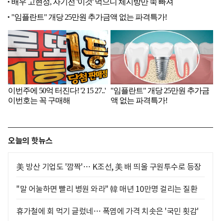
오늘의 핫뉴스
美 방산 기업도 '깜짝'… K조선, 美 배 띄울 구원투수로 등장
"말 어눌하면 빨리 병원 와라" 韓 매년 10만명 걸리는 질환
휴가철에 회 먹기 글렀네… 폭염에 가격 치솟은 '국민 횟감'