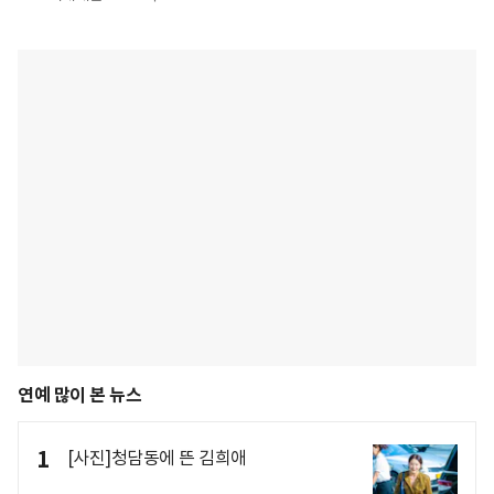
연예 많이 본 뉴스
1
[사진]청담동에 뜬 김희애