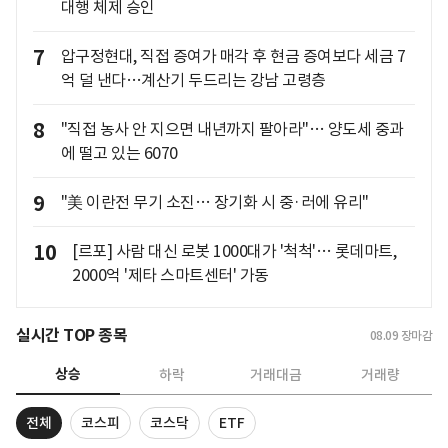
대행 체제 승인
7
압구정현대, 직접 증여가 매각 후 현금 증여보다 세금 7
억 덜 낸다…계산기 두드리는 강남 고령층
8
"직접 농사 안 지으면 내년까지 팔아라"… 양도세 중과
에 떨고 있는 6070
9
"美 이란전 무기 소진… 장기화 시 중·러에 유리"
10
[르포] 사람 대신 로봇 1000대가 '척척'… 롯데마트,
2000억 '제타 스마트센터' 가동
실시간 TOP 종목
08.09
장마감
상승
하락
거래대금
거래량
전체
코스피
코스닥
ETF