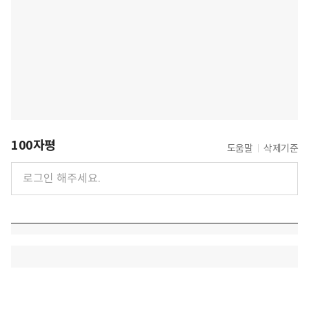
100자평
도움말
삭제기준