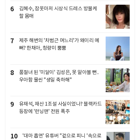
6
김혜수, 잠옷마저 시상식 드레스 방불케
할 몸매
7
제주 해변의 '차범근 며느리'가 왜이리 예
뻐? 한채아, 청량미 뿜뿜
8
품절녀 된 '미달이' 김성은, 못 알아볼 뻔..
우아함 물씬 "생일 축하해"
9
유재석, 재산 1조설 사실이었나? 블랙카드
등장에 '런닝맨' 전원 폭주
10
'대마 흡연' 유튜버 "겉으로 피니 '속으로