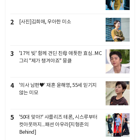
2
[사진]김희애, 우아한 미소
3
'17억 빚' 함께 견딘 친母 애틋한 효심..MC
그리 "제가 챙겨야죠" 뭉클
4
'의사 남편♥' 재혼 윤해영, 55세 믿기지
않는 미모
5
'50대 맞아?' 샤를리즈 테론, 시스루부터
컷아웃까지...패션 아우라[지형준의
Behind]