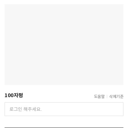
100자평
도움말
삭제기준