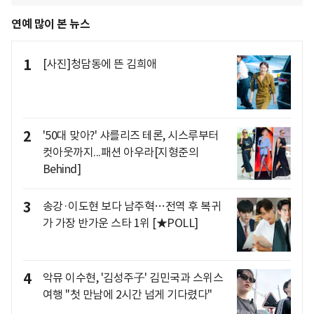
연예 많이 본 뉴스
1
[사진]청담동에 뜬 김희애
2
'50대 맞아?' 샤를리즈 테론, 시스루부터
컷아웃까지...패션 아우라[지형준의
Behind]
3
송강·이도현 보다 남주혁…전역 후 복귀
가 가장 반가운 스타 1위 [★POLL]
4
악뮤 이수현, '김성주子' 김민국과 스위스
여행 "첫 만남에 2시간 넘게 기다렸다"