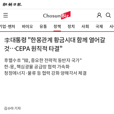
기업·벤처
바이오
유통
정책
정치
사회
국제
사
李대통령 "한몽관계 황금시대 함께 열어갈
것…CEPA 원칙적 타결"
후렐수흐 "韓, 중요한 전략적 동반자 국가"
한-몽, 핵심광물 공급망 협력 가속화
청정에너지·물류 등 협력 강화 양해각서 체결
김수아 기자