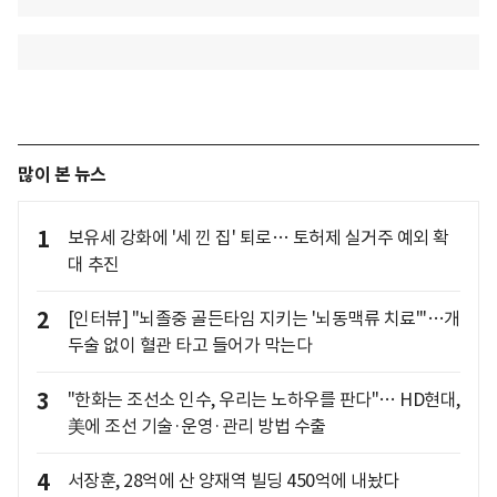
많이 본 뉴스
1
보유세 강화에 '세 낀 집' 퇴로… 토허제 실거주 예외 확
대 추진
2
[인터뷰] "뇌졸중 골든타임 지키는 '뇌동맥류 치료'"…개
두술 없이 혈관 타고 들어가 막는다
3
"한화는 조선소 인수, 우리는 노하우를 판다"… HD현대,
美에 조선 기술·운영·관리 방법 수출
4
서장훈, 28억에 산 양재역 빌딩 450억에 내놨다