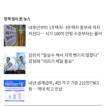
정책 많이 본 뉴스
내후년부터 1주택자·3주택자 종부세 격차
커진다… 시가 100억 안팎 수준부터는 줄어
김민석 "말실수 해서 지역 뺏기지 않겠다"
정청래 "의리가 제일 중요"
내년 생계급여, 4인 가구 기준 221만7563
원… 역대 최고 인상