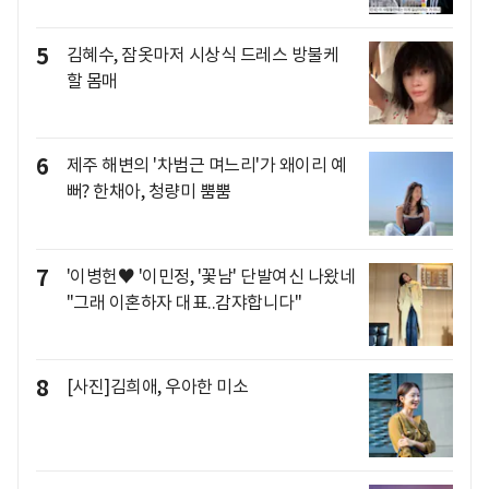
5
김혜수, 잠옷마저 시상식 드레스 방불케
할 몸매
6
제주 해변의 '차범근 며느리'가 왜이리 예
뻐? 한채아, 청량미 뿜뿜
7
'이병헌♥ '이민정, '꽃남' 단발여신 나왔네
"그래 이혼하자 대표..감쟈합니다"
8
[사진]김희애, 우아한 미소