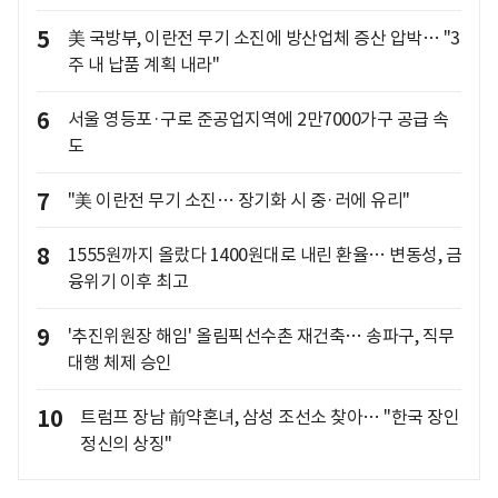
5
美 국방부, 이란전 무기 소진에 방산업체 증산 압박… "3
주 내 납품 계획 내라"
6
서울 영등포·구로 준공업지역에 2만7000가구 공급 속
도
7
"美 이란전 무기 소진… 장기화 시 중·러에 유리"
8
1555원까지 올랐다 1400원대로 내린 환율… 변동성, 금
융위기 이후 최고
9
'추진위원장 해임' 올림픽선수촌 재건축… 송파구, 직무
대행 체제 승인
10
트럼프 장남 前약혼녀, 삼성 조선소 찾아… "한국 장인
정신의 상징"