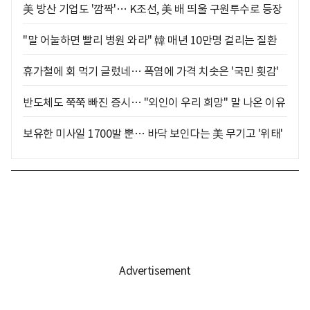
美 방산 기업도 '깜짝'… K조선, 美 배 띄울 구원투수로 등장
"말 어눌하면 빨리 병원 와라" 韓 매년 10만명 걸리는 질환
휴가철에 회 먹기 글렀네… 폭염에 가격 치솟은 '국민 횟감'
반도체도 쭉쭉 빠진 증시… "외인이 우리 희망" 말 나온 이유
보유한 미사일 1700발 뿐… 바닥 보인다는 美 무기고 '위태'