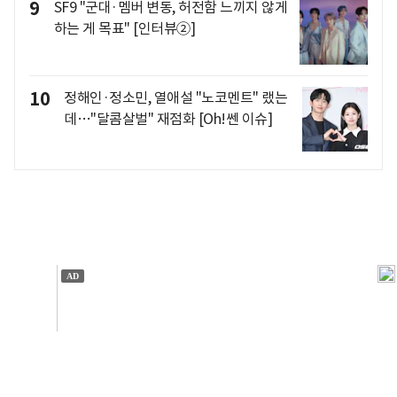
9
SF9 "군대·멤버 변동, 허전함 느끼지 않게
하는 게 목표" [인터뷰②]
10
정해인·정소민, 열애설 "노코멘트" 랬는
데…"달콤살벌" 재점화 [Oh!쎈 이슈]
개인정보처리방침
앱설치(Android)
본 사이트의 주가 시세정보는 정보 제공 목적이며, 오류가
발생하거나 지연될 수 있습니다.