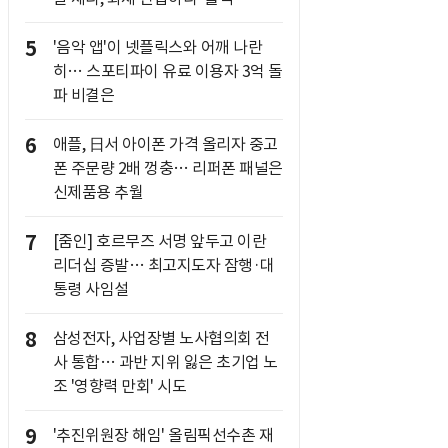
5
'음악 앱'이 넷플릭스와 어깨 나란
히… 스포티파이 유료 이용자 3억 돌
파 비결은
6
애플, 日서 아이폰 가격 올리자 중고
폰 주문량 2배 껑충… 리퍼폰 패널은
신제품용 추월
7
[줌인] 호르무즈 서명 앞두고 이란
리더십 증발… 최고지도자 잠행·대
통령 사임설
8
삼성전자, 사업장별 노사협의회 전
사 통합… 과반 지위 잃은 초기업 노
조 '영향력 만회' 시도
9
'추진위원장 해임' 올림픽선수촌 재