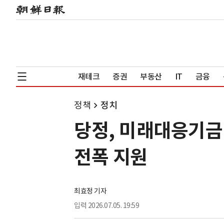
재테크
증권
부동산
IT
금융
정책
정치
당정, 미래대응기금
전폭 지원
최효정 기자
입력
2026.07.05. 19:59