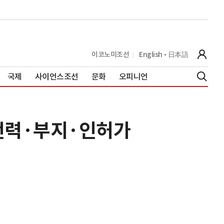
이코노미조선
English
日本語
국제
사이언스조선
문화
오피니언
 전력·부지·인허가