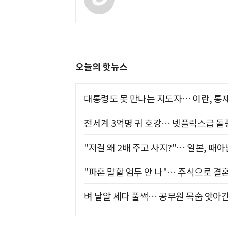
오늘의 핫뉴스
대통령도 못 만나는 지도자… 이란, 통
전세계 3억명 귀 호강… 넷플릭스급 돌
"저걸 왜 2배 주고 사지?"… 일본, 때
"파혼 말할 엄두 안 나"… 주식으로 결
벼 낱알 세다 풀썩… 공무원 목숨 앗아간