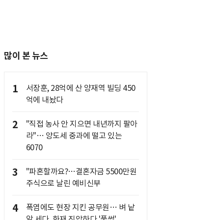
많이 본 뉴스
1
서장훈, 28억에 산 양재역 빌딩 450
억에 내놨다
2
"직접 농사 안 지으면 내년까지 팔아
라"… 양도세 중과에 떨고 있는
6070
3
"파혼할까요?…결혼자금 5500만원
주식으로 날린 예비신부
4
폭염에도 현장 지킨 공무원… 벼 낱
알 세다, 화재 진압하다 '풀썩'