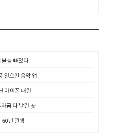
제불능 빠졌다
풍 일으킨 음악 앱
아닌 아이폰 대란
혼자금 다 날린 女
 60년 관행