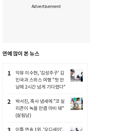
연예 많이 본 뉴스
1
악뮤 이수현, '김성주子' 김
민국과 스위스 여행 "첫 만
남에 2시간 넘게 기다렸다"
2
박서진, 축사 냄새에 "코 실
리콘이 녹을 만큼 마비 돼"
(살림남)
3
이틀 연속 1위..'오디세이',