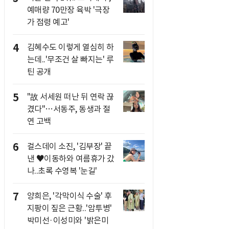
예매량 70만장 육박 '극장
가 점령 예고'
4
김혜수도 이렇게 열심히 하
는데..'무조건 살 빠지는' 루
틴 공개
5
"故 서세원 떠난 뒤 연락 끊
겼다"…서동주, 동생과 절
연 고백
6
걸스데이 소진, '김부장' 끝
낸 ♥이동하와 여름휴가 갔
나..초록 수영복 '눈길'
7
양희은, '각막이식 수술' 후
지팡이 짚은 근황..'암투병'
박미선·이성미와 '밝은미