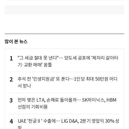
많이 본 뉴스
1
"그 세금 절대 못 낸다"… 양도세 공포에 '제자리 갈아타
기·교환 매매' 꿈틀
2
추석 전 '민생지원금' 또 푼다…1인당 최대 50만원 어디
서 받나
3
먼저 맺은 LTA, 손해로 돌아올까… SK하이닉스, HBM
선점의 기회비용
4
UAE '천궁Ⅱ' 수출에… LIG D&A, 2분기 영업익 30% 성
장