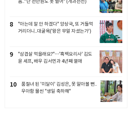
움.."난 천만원도 못 벌어" (개과천선)
8
"아는데 말 안 하겠다" 양상국, 또 거들먹
거리더니..대굴욕('왕은 무얼 자셨는가')
9
"삼겹살 먹을래요?"…'흑백요리사' 김도
윤 셰프, 배우 김서연과 4년째 열애
10
품절녀 된 '미달이' 김성은, 못 알아볼 뻔..
우아함 물씬 "생일 축하해"