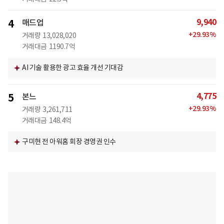
9,940
4
매드업
+
29.93
%
거래량
13,028,020
거래대금
1190.7억
AI 기술 활용한 광고 효율 개선 기대감
4,775
5
본느
+
29.93
%
거래량
3,261,711
거래대금
148.4억
구미현 전 아워홈 회장 경영권 인수