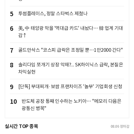
5
투썸플레이스, 정말 스타벅스 제쳤나
6
美, 中 태양광 막을 '역대급 카드' 내놨다… 韓 업계 기대
감↑
7
골드만삭스 "코스피 급락은 조정일 뿐…1만2000 간다"
8
솔리다임 쪼개기 상장 악재?... SK하이닉스 급락, 본질은
차익실현
9
[단독] 부대찌개·보쌈 프랜차이즈 '놀부' 기업회생 신청
10
반도체 공장 통째 인수하는 노키아… "메모리 다음은
광통신 병목"
실시간 TOP 종목
08.06
장마감