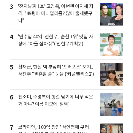
3
'전자발찌 1호' 고영욱, 이번엔 이지혜 저
격.."49평이 미니멀리즘? 많이 출세했구
나"
4
'연수입 40억' 전현무, '순천 1위' 맛집 사
장에 "아들 삼아줘"('전현무계획2')
5
황재근, 현실 벽 부딪혀 '프러포즈' 포기..
서진주 "결혼할 줄" 눈물 ('커플팰리스2')
6
전소미, 수영복이 핫걸 담기에 너무 작은
거 아냐? 여름 미모에 '깜짝'
7
브라이언, '100억 탕진' 서인영에 부러