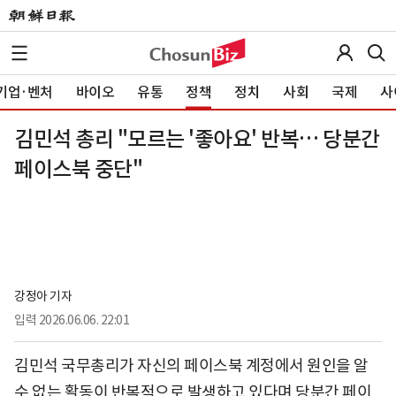
기업·벤처
바이오
유통
정책
정치
사회
국제
사
김민석 총리 "모르는 '좋아요' 반복… 당분간
페이스북 중단"
강정아 기자
입력
2026.06.06. 22:01
김민석 국무총리가 자신의 페이스북 계정에서 원인을 알
수 없는 활동이 반복적으로 발생하고 있다며 당분간 페이