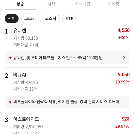
상승
하락
거래대금
거래량
전체
코스피
코스닥
ETF
4,550
1
유니켐
+
30
%
거래량
60,138
거래대금
2.7억
유니켐, 美 루미아 테크놀로지스 인수…85억7400만원
5,050
2
비큐AI
+
29.99
%
거래량
324,951
거래대금
16억
비즈플레이와 전략적 제휴, AI 기반 출장·경비 관리 서비스 고도화
928
3
이스트에이드
+
29.97
%
거래량
2,620,951
거래대금
22.3억