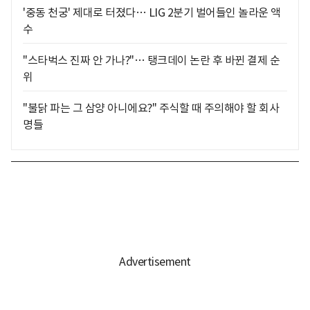
'중동 천궁' 제대로 터졌다… LIG 2분기 벌어들인 놀라운 액
수
"스타벅스 진짜 안 가나?"… 탱크데이 논란 후 바뀐 결제 순
위
"불닭 파는 그 삼양 아니에요?" 주식할 때 주의해야 할 회사
명들