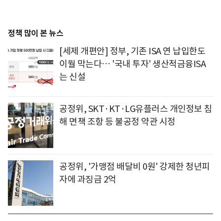
정책 많이 본 뉴스
[세제 개편안] 정부, 기존 ISA 연 납입한도
이월 막는다… '국내 투자' 생산적금융ISA
는 신설
공정위, SKT·KT·LG유플러스 개인정보 침
해 면책 조항 등 불공정 약관 시정
공정위, '가맹점 배달비 0원' 강제한 청년피
자에 과징금 2억