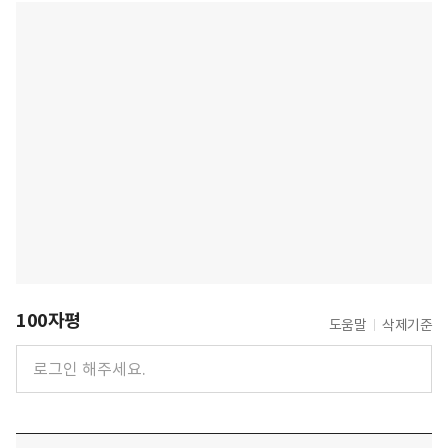
100자평
도움말
삭제기준