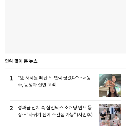
연예 많이 본 뉴스
1
"故 서세원 떠난 뒤 연락 끊겼다"…서동
주, 동생과 절연 고백
2
성과급 잔치 속 삼전닉스 소개팅 연프 등
장…"사귀기 전에 스킨십 가능" (사만추)