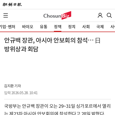
기업·벤처
바이오
유통
정책
정치
사회
국제
사
안규백 장관, 아시아 안보회의 참석… 日
방위상과 회담
김지환 기자
입력
2026.05.28. 10:41
국방부는 안규백 장관이 오는 29~31일 싱가포르에서 열리
는 제23차 아시아 안보회의에 참석한다고 28일 밝혔다.