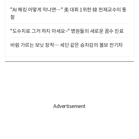
"AI 해킹 어떻게 막냐면…" 美 대회 1위한 韓 천재교수의 통
찰
"도수치료 그거 하지 마세요~" 병원들의 새로운 꼼수 진료
바람 가르는 보닛 장착… 세단 같은 승차감의 볼보 전기차