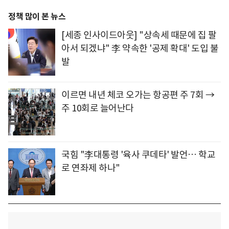
정책 많이 본 뉴스
[세종 인사이드아웃] "상속세 때문에 집 팔
아서 되겠냐" 李 약속한 '공제 확대' 도입 불
발
이르면 내년 체코 오가는 항공편 주 7회 →
주 10회로 늘어난다
국힘 "李대통령 '육사 쿠데타' 발언… 학교
로 연좌제 하나"