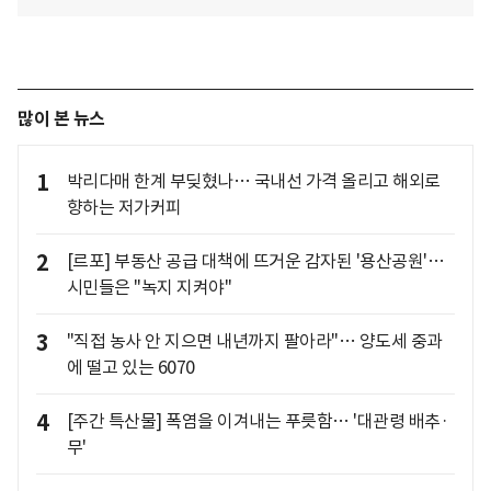
많이 본 뉴스
1
박리다매 한계 부딪혔나… 국내선 가격 올리고 해외로
향하는 저가커피
2
[르포] 부동산 공급 대책에 뜨거운 감자된 '용산공원'…
시민들은 "녹지 지켜야"
3
"직접 농사 안 지으면 내년까지 팔아라"… 양도세 중과
에 떨고 있는 6070
4
[주간 특산물] 폭염을 이겨내는 푸릇함… '대관령 배추·
무'