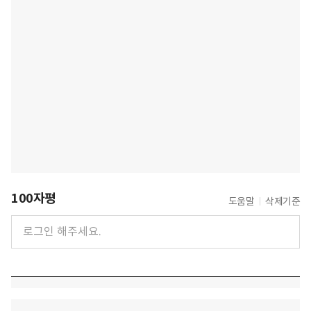
100자평
도움말
삭제기준