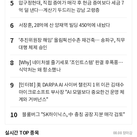
5
압구정현대, 직접 증여가 매각 후 현금 증여보다 세금 7
억 덜 낸다…계산기 두드리는 강남 고령층
6
서장훈, 28억에 산 양재역 빌딩 450억에 내놨다
7
'추진위원장 해임' 올림픽선수촌 재건축… 송파구, 직무
대행 체제 승인
8
[Why] 네이처셀 줄기세포 '조인트스템' 판결 후폭풍…
식약처는 왜 항소했나
9
[인터뷰] 美 DARPA AI 사이버 챌린지 1위 이끈 김태수
마이크로소프트 부사장 "AI 모델보다 중요한건 운영 체
계와 거버넌스"
10
블룸버그 "SK하이닉스, 中 충칭 공장 지분 매각 검토"
실시간 TOP 종목
08.08
장마감