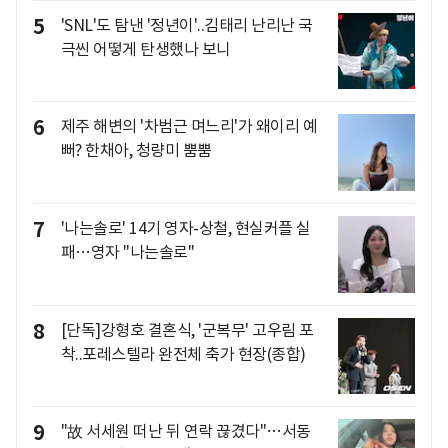
5
'SNL'도 탐낸 '정년이'..김태리 난리난 국
극씬 어떻게 탄생했나 보니
6
제주 해변의 '차범근 며느리'가 왜이리 예
뻐? 한채아, 청량미 뿜뿜
7
'나는솔로' 14기 영자-상철, 현실커플 실
패…영자 "나는솔로"
8
[단독]강형호 결혼식, '군복무' 고우림 포
착..포레스텔라 완전체 축가 현장(종합)
9
"故 서세원 떠난 뒤 연락 끊겼다"…서동