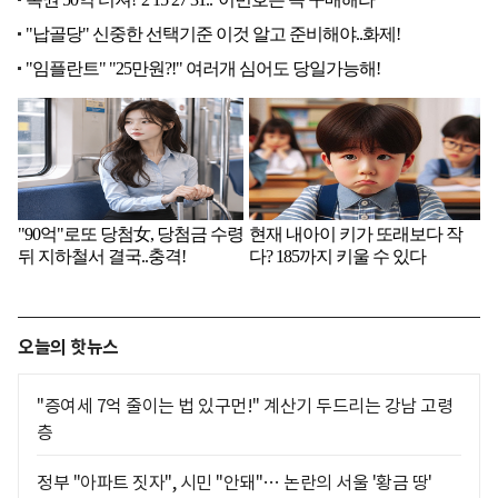
오늘의 핫뉴스
"증여세 7억 줄이는 법 있구먼!" 계산기 두드리는 강남 고령
층
정부 "아파트 짓자", 시민 "안돼"… 논란의 서울 '황금 땅'