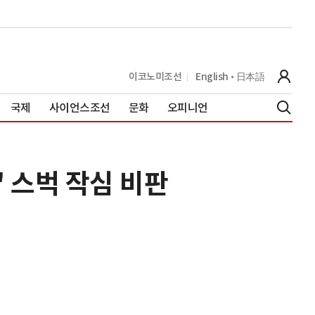
이코노미조선
English
日本語
국제
사이언스조선
문화
오피니언
' 스벅 작심 비판