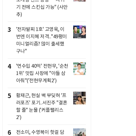
기 전에 스킨십 가능" (사만
추)
3
'전자발찌 1호' 고영욱, 이
번엔 이지혜 저격.."49평이
미니멀리즘? 많이 출세했
구나"
4
'연수입 40억' 전현무, '순천
1위' 맛집 사장에 "아들 삼
아줘"('전현무계획2')
5
황재근, 현실 벽 부딪혀 '프
러포즈' 포기..서진주 "결혼
할 줄" 눈물 ('커플팰리스
2')
6
전소미, 수영복이 핫걸 담