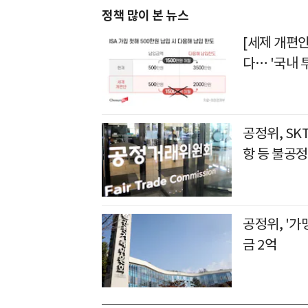
정책 많이 본 뉴스
[세제 개편안
다… '국내 
공정위, SK
항 등 불공정
공정위, '가
금 2억