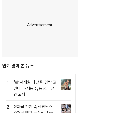
연예 많이 본 뉴스
1
"故 서세원 떠난 뒤 연락 끊
겼다"…서동주, 동생과 절
연 고백
2
성과급 잔치 속 삼전닉스
소개팅 연프 등장…"사귀