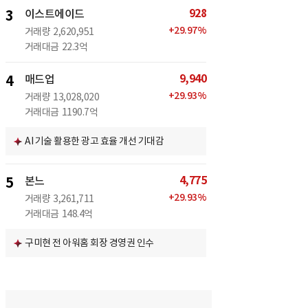
928
3
이스트에이드
+
29.97
%
거래량
2,620,951
거래대금
22.3억
9,940
4
매드업
+
29.93
%
거래량
13,028,020
거래대금
1190.7억
AI 기술 활용한 광고 효율 개선 기대감
4,775
5
본느
+
29.93
%
거래량
3,261,711
거래대금
148.4억
구미현 전 아워홈 회장 경영권 인수