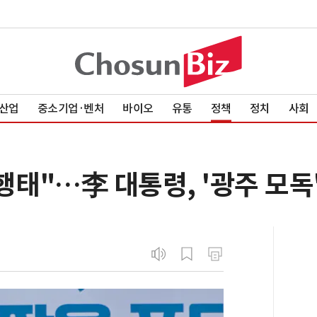
산업
중소기업·벤처
바이오
유통
정책
정치
사회
행태"…李 대통령, '광주 모독