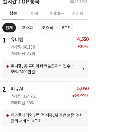
실시간 TOP 종목
08.06
장마감
상승
하락
거래대금
거래량
전체
코스피
코스닥
ETF
4,550
1
유니켐
+
30
%
거래량
60,138
거래대금
2.7억
유니켐, 美 루미아 테크놀로지스 인수…
85억7400만원
5,050
2
비큐AI
+
29.99
%
거래량
324,951
거래대금
16억
비즈플레이와 전략적 제휴, AI 기반 출장·경비
관리 서비스 고도화