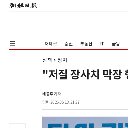
재테크
증권
부동산
IT
금융
정책
정치
"저질 장사치 막장 
배동주 기자
입력
2026.05.18. 21:37