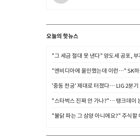
오늘의 핫뉴스
"그 세금 절대 못 낸다" 양도세 공포, 
"엔비디아에 올인했는데 이런…" SK
'중동 천궁' 제대로 터졌다… LIG 2분
"스타벅스 진짜 안 가나?"… 탱크데이 
"불닭 파는 그 삼양 아니에요?" 주식할