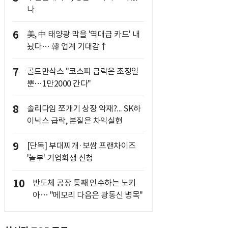
나
6
美, 中 태양광 막을 '역대급 카드' 내
놨다… 韓 업계 기대감↑
7
골드만삭스 "코스피 급락은 조정일
뿐…1만2000 간다"
8
솔리다임 쪼개기 상장 악재?... SK하
이닉스 급락, 본질은 차익실현
9
[단독] 부대찌개·보쌈 프랜차이즈
'놀부' 기업회생 신청
10
반도체 공장 통째 인수하는 노키
아… "메모리 다음은 광통신 병목"