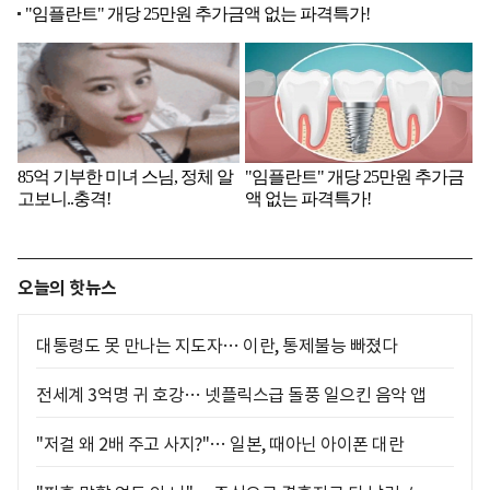
오늘의 핫뉴스
대통령도 못 만나는 지도자… 이란, 통제불능 빠졌다
전세계 3억명 귀 호강… 넷플릭스급 돌풍 일으킨 음악 앱
"저걸 왜 2배 주고 사지?"… 일본, 때아닌 아이폰 대란