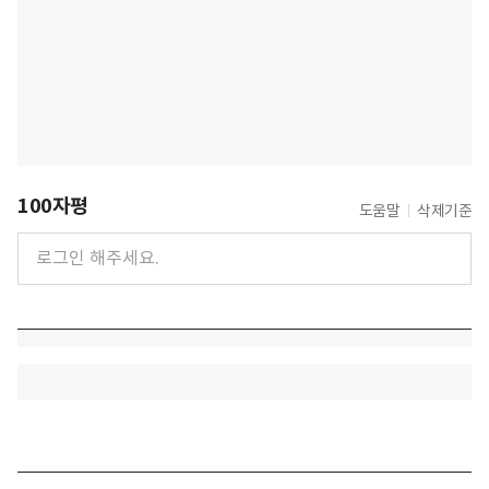
100자평
도움말
삭제기준