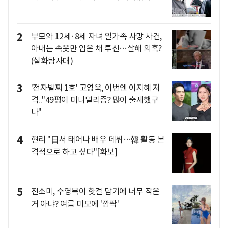
2
부모와 12세·8세 자녀 일가족 사망 사건,
아내는 속옷만 입은 채 투신…살해 의혹?
(실화탐사대)
3
'전자발찌 1호' 고영욱, 이번엔 이지혜 저
격.."49평이 미니멀리즘? 많이 출세했구
나"
4
현리 "日서 태어나 배우 데뷔…韓 활동 본
격적으로 하고 싶다"[화보]
5
전소미, 수영복이 핫걸 담기에 너무 작은
거 아냐? 여름 미모에 '깜짝'