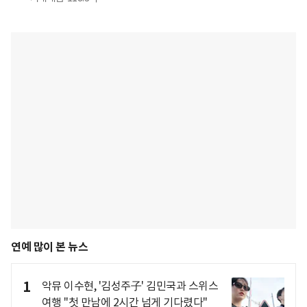
연예 많이 본 뉴스
1
악뮤 이수현, '김성주子' 김민국과 스위스
여행 "첫 만남에 2시간 넘게 기다렸다"