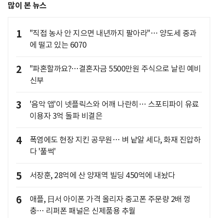
많이 본 뉴스
1
"직접 농사 안 지으면 내년까지 팔아라"… 양도세 중과
에 떨고 있는 6070
2
"파혼할까요?…결혼자금 5500만원 주식으로 날린 예비
신부
3
'음악 앱'이 넷플릭스와 어깨 나란히… 스포티파이 유료
이용자 3억 돌파 비결은
4
폭염에도 현장 지킨 공무원… 벼 낱알 세다, 화재 진압하
다 '풀썩'
5
서장훈, 28억에 산 양재역 빌딩 450억에 내놨다
6
애플, 日서 아이폰 가격 올리자 중고폰 주문량 2배 껑
충… 리퍼폰 패널은 신제품용 추월