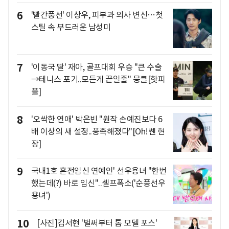
6
'빨간풍선' 이상우, 피부과 의사 변신…첫
스틸 속 부드러운 남성미
7
'이동국 딸' 재아, 골프대회 우승 "큰 수술
→테니스 포기..모든게 끝일줄" 뭉클[핫피
플]
8
'오싹한 연애' 박은빈 "원작 손예진보다 6
배 이상의 새 설정..풍족해졌다"[Oh!쎈 현
장]
9
국내1호 혼전임신 연예인' 선우용녀 "한번
했는데(?) 바로 임신"..셀프폭소('순풍선우
용녀')
10
[사진]김서현 '벌써부터 톱 모델 포스'