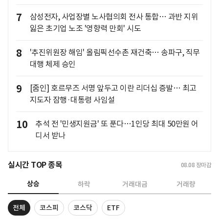
7
삼성전자, 사업장별 노사협의회 전사 통합… 과반 지위
잃은 초기업 노조 '영향력 만회' 시도
8
'추진위원장 해임' 올림픽선수촌 재건축… 송파구, 직무
대행 체제 승인
9
[줌인] 호르무즈 서명 앞두고 이란 리더십 증발… 최고
지도자 잠행·대통령 사임설
10
추석 전 '민생지원금' 또 푼다…1인당 최대 50만원 어
디서 받나
실시간 TOP 종목
08.08
장마감
상승
하락
거래대금
거래량
전체
코스피
코스닥
ETF