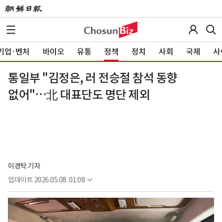
기업·벤처
바이오
유통
정책
정치
사회
국제
사
통일부 "김정은, 러 전승절 참석 동향
없어"…北 대표단도 명단 제외
이경탁 기자
업데이트
2026.05.08. 01:08