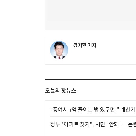
김지환 기자
오늘의 핫뉴스
"증여세 7억 줄이는 법 있구먼!" 계산
정부 "아파트 짓자", 시민 "안돼"… 논란