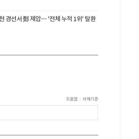
천 경선서 鄭 제압… '전체 누적 1위' 탈환
도움말
삭제기준