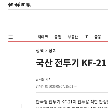
재테크
증권
부동산
IT
금융
정책
정치
국산 전투기 KF-2
김지환 기자
업데이트
2026.05.07. 15:01
한국형 전투기 KF-21이 전투용 적합 판정을