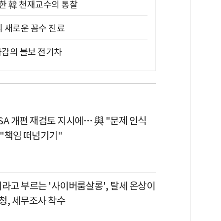
위한 韓 천재교수의 통찰
의 새로운 꼼수 진료
차감의 볼보 전기차
ISA 개편 재검토 지시에… 與 "문제 인식
野 "책임 떠넘기기"
이라고 부르는 '사이버룸살롱', 탈세 온상이
청, 세무조사 착수