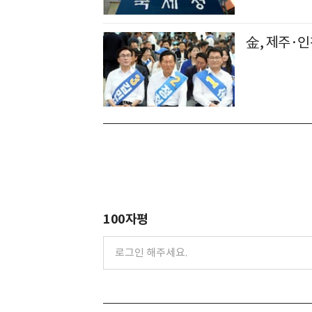
金, 제주·인
100자평