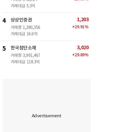
거래대금
5.3억
1,203
4
상상인증권
+
29.91
%
거래량
1,380,356
거래대금
16.6억
3,020
5
한국첨단소재
+
29.89
%
거래량
3,991,467
거래대금
118.3억