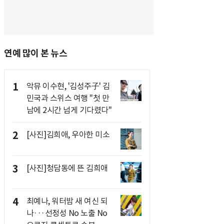
연예 많이 본 뉴스
1
악뮤 이수현, '김성주子' 김
민국과 스위스 여행 "첫 만
남에 2시간 넘게 기다렸다"
2
[사진]김희애, 우아한 미소
3
[사진]청담동에 뜬 김희애
4
최예나, 워터밤 새 여신 되
나···선정성 No 노출 No