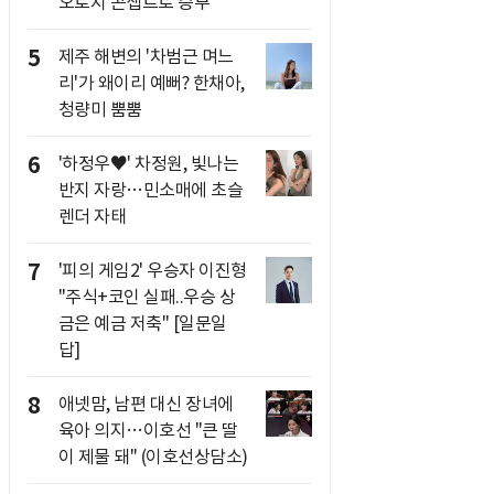
오로지 콘셉트로 승부
5
제주 해변의 '차범근 며느
리'가 왜이리 예뻐? 한채아,
청량미 뿜뿜
6
'하정우♥' 차정원, 빛나는
반지 자랑…민소매에 초슬
렌더 자태
7
'피의 게임2' 우승자 이진형
"주식+코인 실패..우승 상
금은 예금 저축" [일문일
답]
8
애넷맘, 남편 대신 장녀에
육아 의지…이호선 "큰 딸
이 제물 돼" (이호선상담소)