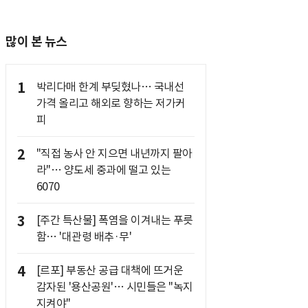
많이 본 뉴스
1
박리다매 한계 부딪혔나… 국내선
가격 올리고 해외로 향하는 저가커
피
2
"직접 농사 안 지으면 내년까지 팔아
라"… 양도세 중과에 떨고 있는
6070
3
[주간 특산물] 폭염을 이겨내는 푸릇
함… '대관령 배추·무'
4
[르포] 부동산 공급 대책에 뜨거운
감자된 '용산공원'… 시민들은 "녹지
지켜야"