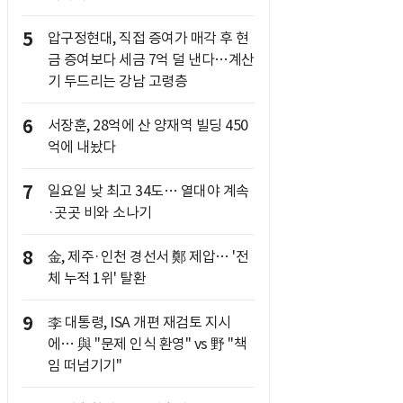
5
압구정현대, 직접 증여가 매각 후 현
금 증여보다 세금 7억 덜 낸다…계산
기 두드리는 강남 고령층
6
서장훈, 28억에 산 양재역 빌딩 450
억에 내놨다
7
일요일 낮 최고 34도… 열대야 계속
·곳곳 비와 소나기
8
金, 제주·인천 경선서 鄭 제압… '전
체 누적 1위' 탈환
9
李 대통령, ISA 개편 재검토 지시
에… 與 "문제 인식 환영" vs 野 "책
임 떠넘기기"