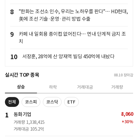
8
"한화는 조선소 인수, 우리는 노하우를 판다"… HD현대,
美에 조선 기술·운영·관리 방법 수출
9
카페 내 일회용 종이컵 없어진다… 연내 단계적 금지 조
치
10
서장훈, 28억에 산 양재역 빌딩 450억에 내놨다
실시간 TOP 종목
08.10
장마감
상승
하락
거래대금
거래량
전체
코스피
코스닥
ETF
8,060
1
동화기업
+
30
%
거래량
1,338,415
거래대금
105.2억