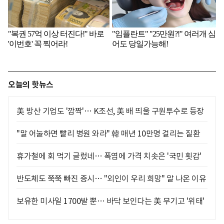
오늘의 핫뉴스
美 방산 기업도 '깜짝'… K조선, 美 배 띄울 구원투수로 등장
"말 어눌하면 빨리 병원 와라" 韓 매년 10만명 걸리는 질환
휴가철에 회 먹기 글렀네… 폭염에 가격 치솟은 '국민 횟감'
반도체도 쭉쭉 빠진 증시… "외인이 우리 희망" 말 나온 이유
보유한 미사일 1700발 뿐… 바닥 보인다는 美 무기고 '위태'