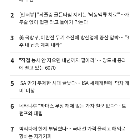
2
[인터뷰] "뇌졸중 골든타임 지키는 '뇌동맥류 치료'"…개
두술 없이 혈관 타고 들어가 막는다
3
美 국방부, 이란전 무기 소진에 방산업체 증산 압박… "3
주 내 납품 계획 내라"
4
"직접 농사 안 지으면 내년까지 팔아라"… 양도세 중과
에 떨고 있는 6070
5
ISA 만기 무제한 시대 끝났다… ISA 세제개편에 '막차 개
미' 비상
6
네타냐후 "하마스 무장 해제 없는 가자 철군 없다"…트
럼프와 대립
7
박리다매 한계 부딪혔나… 국내선 가격 올리고 해외로
향하는 저가커피