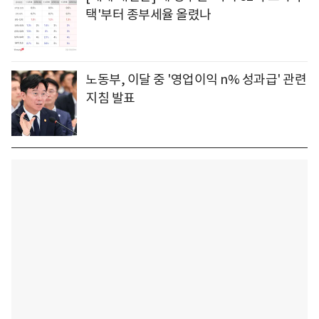
택'부터 종부세율 올렸나
노동부, 이달 중 '영업이익 n% 성과급' 관련
지침 발표