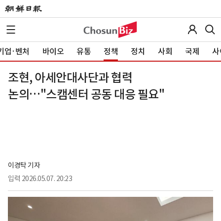
기업·벤처
바이오
유통
정책
정치
사회
국제
사
조현, 아세안대사단과 협력
논의…"스캠센터 공동 대응 필요"
이경탁 기자
입력
2026.05.07. 20:23