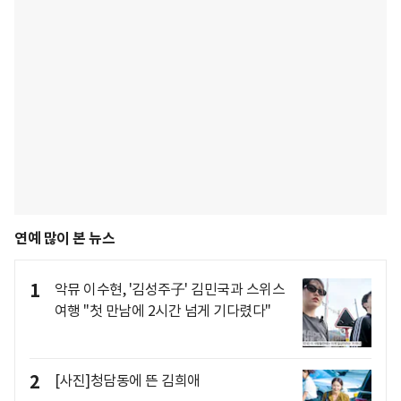
연예 많이 본 뉴스
1
악뮤 이수현, '김성주子' 김민국과 스위스
여행 "첫 만남에 2시간 넘게 기다렸다"
2
[사진]청담동에 뜬 김희애