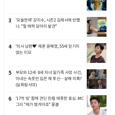
3
'모솔연애' 강지수, 시즌2 김재서에 반했
나.."헐 매력 덩어리 발견"
4
'의사 남편♥' 재혼 윤해영, 55세 믿기지
않는 미모
5
부모와 12세·8세 자녀 일가족 사망 사건,
아내는 속옷만 입은 채 투신…살해 의혹?
(실화탐사대)
6
'17억 빚' 함께 견딘 친母 애틋한 효심..MC
그리 "제가 챙겨야죠" 뭉클