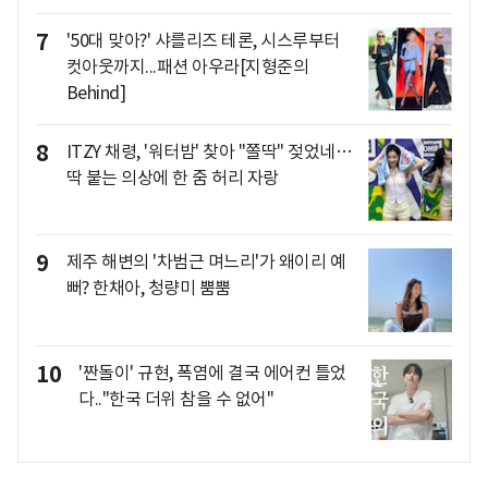
7
'50대 맞아?' 샤를리즈 테론, 시스루부터
컷아웃까지...패션 아우라[지형준의
Behind]
8
ITZY 채령, '워터밤' 찾아 "쫄딱" 젖었네…
딱 붙는 의상에 한 줌 허리 자랑
9
제주 해변의 '차범근 며느리'가 왜이리 예
뻐? 한채아, 청량미 뿜뿜
10
'짠돌이' 규현, 폭염에 결국 에어컨 틀었
다.."한국 더위 참을 수 없어"