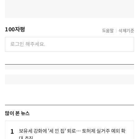
100자평
도움말
삭제기준
많이 본 뉴스
1
보유세 강화에 '세 낀 집' 퇴로… 토허제 실거주 예외 확
대 추진