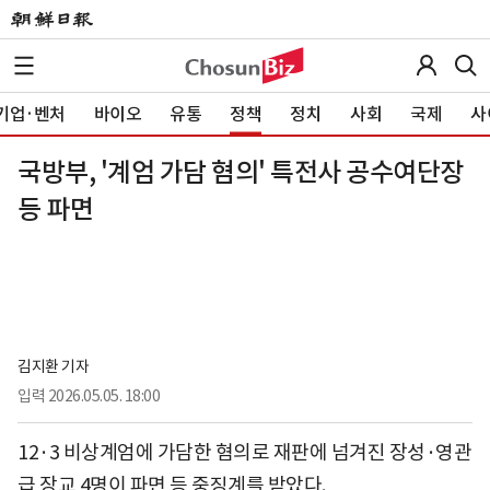
기업·벤처
바이오
유통
정책
정치
사회
국제
사
국방부, '계엄 가담 혐의' 특전사 공수여단장
등 파면
김지환 기자
입력
2026.05.05. 18:00
12·3 비상계엄에 가담한 혐의로 재판에 넘겨진 장성·영관
급 장교 4명이 파면 등 중징계를 받았다.