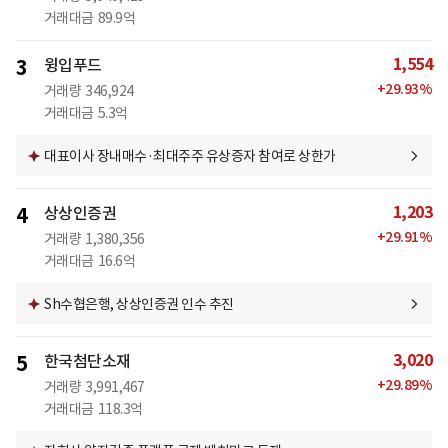
거래대금
89.9억
1,554
3
윙입푸드
+
29.93
%
거래량
346,924
거래대금
5.3억
대표이사 장내매수·최대주주 유상증자 참여로 상한가
1,203
4
상상인증권
+
29.91
%
거래량
1,380,356
거래대금
16.6억
Sh수협은행, 상상인증권 인수 추진
3,020
5
한국첨단소재
+
29.89
%
거래량
3,991,467
거래대금
118.3억