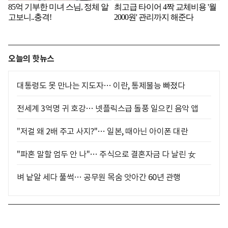
오늘의 핫뉴스
대통령도 못 만나는 지도자… 이란, 통제불능 빠졌다
전세계 3억명 귀 호강… 넷플릭스급 돌풍 일으킨 음악 앱
"저걸 왜 2배 주고 사지?"… 일본, 때아닌 아이폰 대란
"파혼 말할 엄두 안 나"… 주식으로 결혼자금 다 날린 女
벼 낱알 세다 풀썩… 공무원 목숨 앗아간 60년 관행