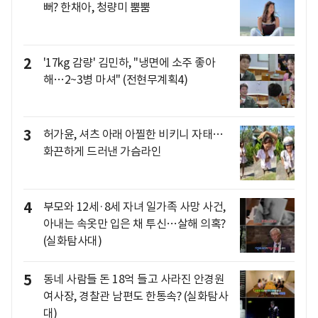
뻐? 한채아, 청량미 뿜뿜
2
'17kg 감량' 김민하, "냉면에 소주 좋아
해…2~3병 마셔" (전현무계획4)
3
허가윤, 셔츠 아래 아찔한 비키니 자태…
화끈하게 드러낸 가슴라인
4
부모와 12세·8세 자녀 일가족 사망 사건,
아내는 속옷만 입은 채 투신…살해 의혹?
(실화탐사대)
5
동네 사람들 돈 18억 들고 사라진 안경원
여사장, 경찰관 남편도 한통속? (실화탐사
대)