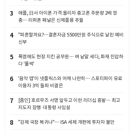
3
애플, 日서 아이폰 가격 올리자 중고폰 주문량 2배 껑
충… 리퍼폰 패널은 신제품용 추월
4
"파혼할까요?…결혼자금 5500만원 주식으로 날린 예비
신부
5
폭염에도 현장 지킨 공무원… 벼 낱알 세다, 화재 진압하
다 '풀썩'
6
'음악 앱'이 넷플릭스와 어깨 나란히… 스포티파이 유료
이용자 3억 돌파 비결은
7
[줌인] 호르무즈 서명 앞두고 이란 리더십 증발… 최고
지도자 잠행·대통령 사임설
8
"강제 국장 복귀냐"… ISA 세제 개편에 투자자 불만