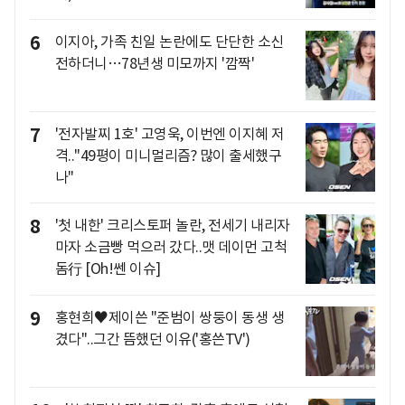
6
이지아, 가족 친일 논란에도 단단한 소신
전하더니…78년생 미모까지 '깜짝'
7
'전자발찌 1호' 고영욱, 이번엔 이지혜 저
격.."49평이 미니멀리즘? 많이 출세했구
나"
8
'첫 내한' 크리스토퍼 놀란, 전세기 내리자
마자 소금빵 먹으러 갔다..맷 데이먼 고척
돔行 [Oh!쎈 이슈]
9
홍현희♥제이쓴 "준범이 쌍둥이 동생 생
겼다"..그간 뜸했던 이유('홍쓴TV')