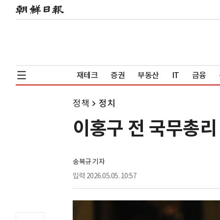
재테크
증권
부동산
IT
금융
정책
정치
이홍구 전 국무총리 
송복규 기자
입력
2026.05.05. 10:57