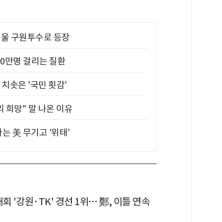
 띄울 구원투수로 등장
10만명 걸리는 질환
치솟은 '국민 횟감'
 희망" 말 나온 이유
는 美 무기고 '위태'
회 '강원·TK' 경선 1위… 鄭, 이틀 연속