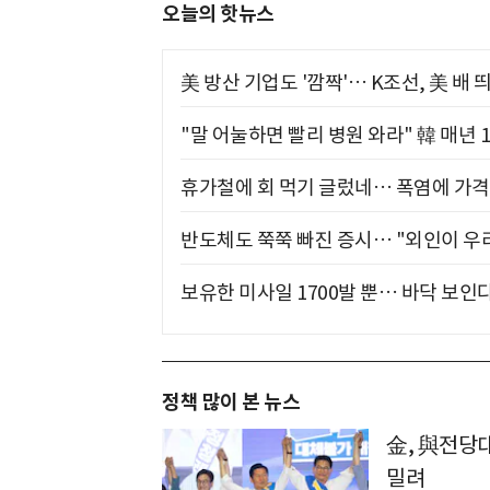
오늘의 핫뉴스
美 방산 기업도 '깜짝'… K조선, 美 배
"말 어눌하면 빨리 병원 와라" 韓 매년 
휴가철에 회 먹기 글렀네… 폭염에 가격 
반도체도 쭉쭉 빠진 증시… "외인이 우리
보유한 미사일 1700발 뿐… 바닥 보인다
정책 많이 본 뉴스
金, 與전당대
밀려