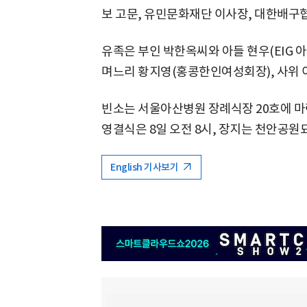
보 고문, 유민문화재단 이사장, 대한배구협
유족은 부인 박한옥씨와 아들 현우(EIG 아
며느리 황지영(홍콩한인여성회장), 사위 
빈소는 서울아산병원 장례식장 20호에 마련
영결식은 8일 오전 8시, 장지는 천안공원
English 기사보기