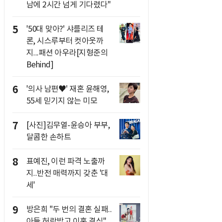
남에 2시간 넘게 기다렸다"
5
'50대 맞아?' 샤를리즈 테
론, 시스루부터 컷아웃까
지...패션 아우라[지형준의
Behind]
6
'의사 남편♥' 재혼 윤해영,
55세 믿기지 않는 미모
7
[사진]김무열-윤승아 부부,
달콤한 손하트
8
표예진, 이런 파격 노출까
지..반전 매력까지 갖춘 '대
세'
9
방은희 "두 번의 결혼 실패..
아들 허락받고 이혼 결심"