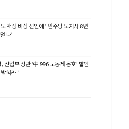
도 재정 비상 선언에 "민주당 도지사 8년
덜 나"
, 산업부 장관 '中 996 노동제 옹호' 발언
 밝혀라"