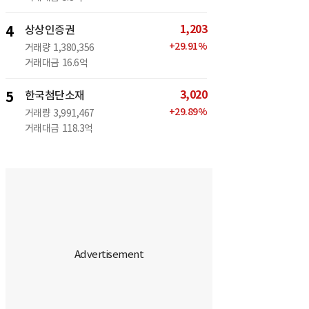
1,203
4
상상인증권
+
29.91
%
거래량
1,380,356
거래대금
16.6억
3,020
5
한국첨단소재
+
29.89
%
거래량
3,991,467
거래대금
118.3억