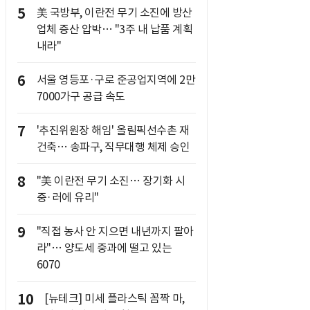
5
美 국방부, 이란전 무기 소진에 방산
업체 증산 압박… "3주 내 납품 계획
내라"
6
서울 영등포·구로 준공업지역에 2만
7000가구 공급 속도
7
'추진위원장 해임' 올림픽선수촌 재
건축… 송파구, 직무대행 체제 승인
8
"美 이란전 무기 소진… 장기화 시
중·러에 유리"
9
"직접 농사 안 지으면 내년까지 팔아
라"… 양도세 중과에 떨고 있는
6070
10
[뉴테크] 미세 플라스틱 꼼짝 마,