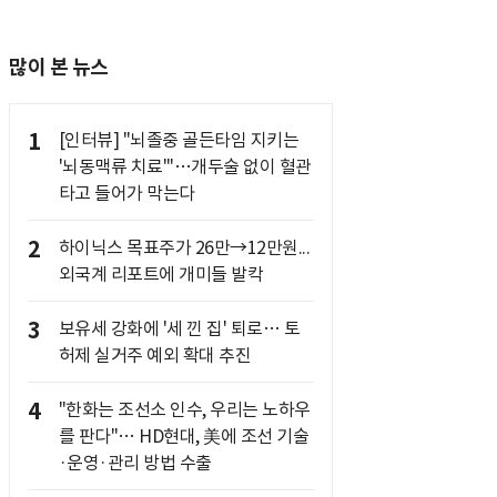
많이 본 뉴스
1
[인터뷰] "뇌졸중 골든타임 지키는
'뇌동맥류 치료'"…개두술 없이 혈관
타고 들어가 막는다
2
하이닉스 목표주가 26만→12만원...
외국계 리포트에 개미들 발칵
3
보유세 강화에 '세 낀 집' 퇴로… 토
허제 실거주 예외 확대 추진
4
"한화는 조선소 인수, 우리는 노하우
를 판다"… HD현대, 美에 조선 기술
·운영·관리 방법 수출