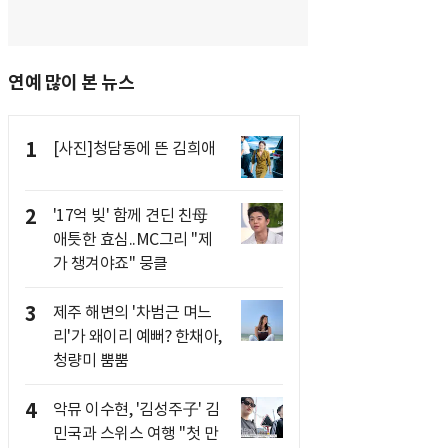
연예 많이 본 뉴스
1
[사진]청담동에 뜬 김희애
2
'17억 빚' 함께 견딘 친母
애틋한 효심..MC그리 "제
가 챙겨야죠" 뭉클
3
제주 해변의 '차범근 며느
리'가 왜이리 예뻐? 한채아,
청량미 뿜뿜
4
악뮤 이수현, '김성주子' 김
민국과 스위스 여행 "첫 만