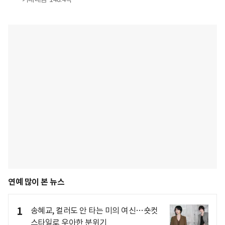
연예 많이 본 뉴스
1
송혜교, 컬러도 안 타는 미의 여신…숏컷
스타일로 우아한 분위기