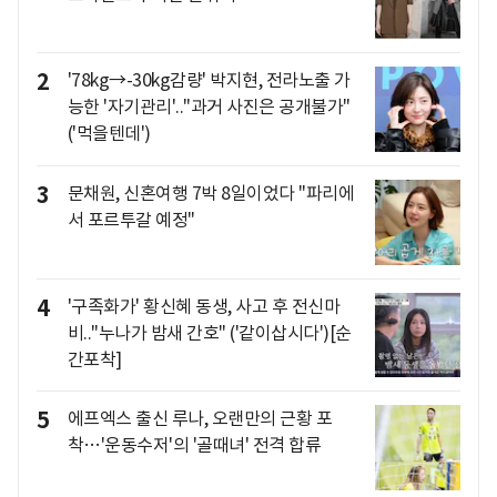
2
'78kg→-30kg감량' 박지현, 전라노출 가
능한 '자기관리'.."과거 사진은 공개불가"
('먹을텐데')
3
문채원, 신혼여행 7박 8일이었다 "파리에
서 포르투갈 예정"
4
'구족화가' 황신혜 동생, 사고 후 전신마
비.."누나가 밤새 간호" ('같이삽시다')[순
간포착]
5
에프엑스 출신 루나, 오랜만의 근황 포
착…'운동수저'의 '골때녀' 전격 합류