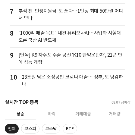
7
추석 전 '민생지원금' 또 푼다…1인당 최대 50만원 어디
서 받나
8
"1000억 매출 목표" 내건 퓨리오사AI…사업화 시험대
오른 국산 AI 반도체
9
[단독] K9 자주포 수출 공신 'K10 탄약운반차', 21년 만
에 성능 개량
10
23조원 남은 소상공인 코로나 대출… 정부, 또 탕감하
나
실시간 TOP 종목
08.07
장마감
상승
하락
거래대금
거래량
전체
코스피
코스닥
ETF