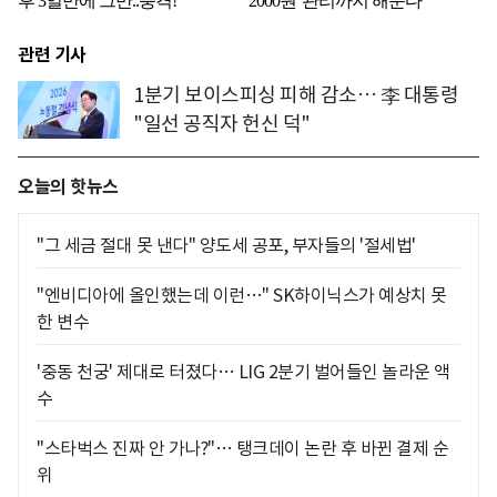
관련 기사
1분기 보이스피싱 피해 감소… 李 대통령
"일선 공직자 헌신 덕"
오늘의 핫뉴스
"그 세금 절대 못 낸다" 양도세 공포, 부자들의 '절세법'
"엔비디아에 올인했는데 이런…" SK하이닉스가 예상치 못
한 변수
'중동 천궁' 제대로 터졌다… LIG 2분기 벌어들인 놀라운 액
수
"스타벅스 진짜 안 가나?"… 탱크데이 논란 후 바뀐 결제 순
위