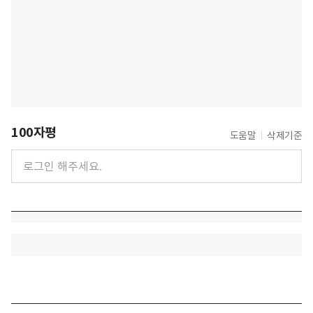
100자평
도움말
삭제기준