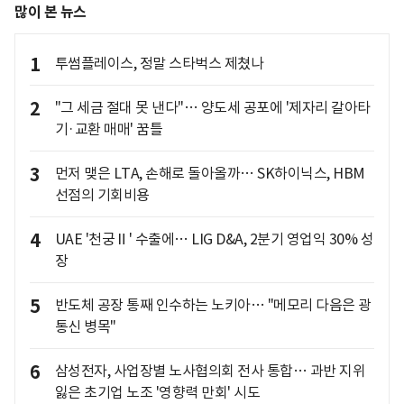
많이 본 뉴스
1
투썸플레이스, 정말 스타벅스 제쳤나
2
"그 세금 절대 못 낸다"… 양도세 공포에 '제자리 갈아타
기·교환 매매' 꿈틀
3
먼저 맺은 LTA, 손해로 돌아올까… SK하이닉스, HBM
선점의 기회비용
4
UAE '천궁Ⅱ' 수출에… LIG D&A, 2분기 영업익 30% 성
장
5
반도체 공장 통째 인수하는 노키아… "메모리 다음은 광
통신 병목"
6
삼성전자, 사업장별 노사협의회 전사 통합… 과반 지위
잃은 초기업 노조 '영향력 만회' 시도