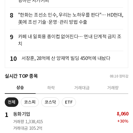
향하는 저가커피
8
"한화는 조선소 인수, 우리는 노하우를 판다"… HD현대,
美에 조선 기술·운영·관리 방법 수출
9
카페 내 일회용 종이컵 없어진다… 연내 단계적 금지 조
치
10
서장훈, 28억에 산 양재역 빌딩 450억에 내놨다
실시간 TOP 종목
08.10
장마감
상승
하락
거래대금
거래량
전체
코스피
코스닥
ETF
8,060
1
동화기업
+
30
%
거래량
1,338,415
거래대금
105.2억