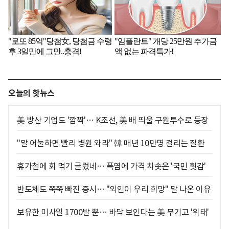
오늘의 핫뉴스
美 방산 기업도 '깜짝'… K조선, 美 배 띄울 구원투수로 등장
"말 어눌하면 빨리 병원 와라" 韓 매년 10만명 걸리는 질환
휴가철에 회 먹기 글렀네… 폭염에 가격 치솟은 '국민 횟감'
반도체도 쭉쭉 빠진 증시… "외인이 우리 희망" 말 나온 이유
보유한 미사일 1700발 뿐… 바닥 보인다는 美 무기고 '위태'