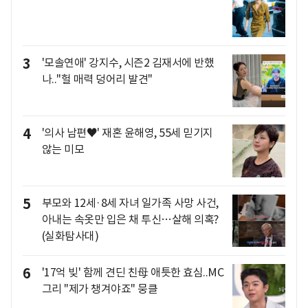
3
'모솔연애' 강지수, 시즌2 김재서에 반했
나.."헐 매력 덩어리 발견"
4
'의사 남편♥' 재혼 윤해영, 55세 믿기지
않는 미모
5
부모와 12세·8세 자녀 일가족 사망 사건,
아내는 속옷만 입은 채 투신…살해 의혹?
(실화탐사대)
6
'17억 빚' 함께 견딘 친母 애틋한 효심..MC
그리 "제가 챙겨야죠" 뭉클