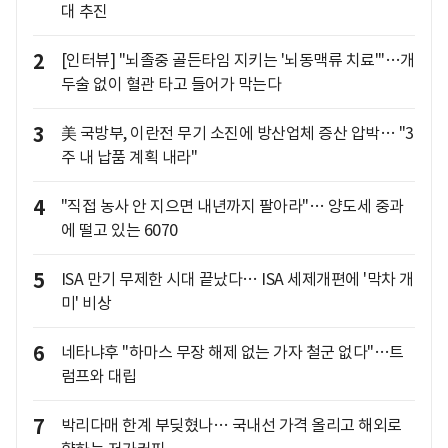
대 추진
2
[인터뷰] "뇌졸중 골든타임 지키는 '뇌동맥류 치료'"…개
두술 없이 혈관 타고 들어가 막는다
3
美 국방부, 이란전 무기 소진에 방산업체 증산 압박… "3
주 내 납품 계획 내라"
4
"직접 농사 안 지으면 내년까지 팔아라"… 양도세 중과
에 떨고 있는 6070
5
ISA 만기 무제한 시대 끝났다… ISA 세제개편에 '막차 개
미' 비상
6
네타냐후 "하마스 무장 해제 없는 가자 철군 없다"…트
럼프와 대립
7
박리다매 한계 부딪혔나… 국내선 가격 올리고 해외로