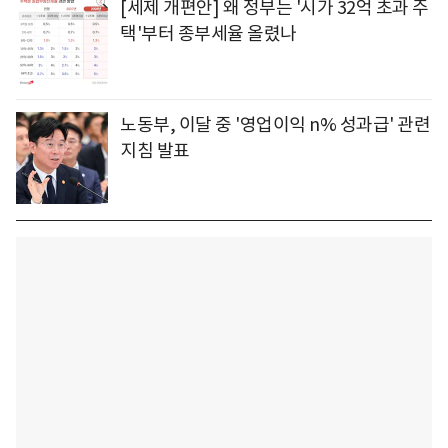
[세제 개편안] 왜 정부는 '시가 32억 초과 주
택'부터 종부세율 올렸나
노동부, 이달 중 '영업이익 n% 성과급' 관련
지침 발표