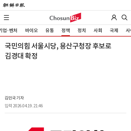
기업·벤처
바이오
유통
정책
정치
사회
국제
사
국민의힘 서울시당, 용산구청장 후보로
김경대 확정
김민국 기자
입력
2026.04.19. 21:46