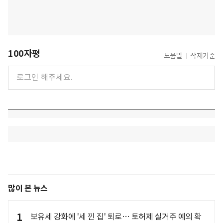
100자평
도움말
삭제기준
많이 본 뉴스
1
보유세 강화에 '세 낀 집' 퇴로… 토허제 실거주 예외 확