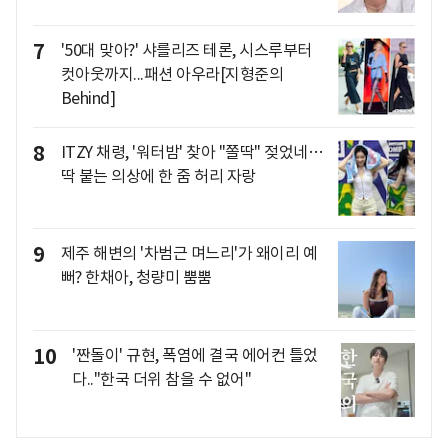
7
'50대 맞아?' 샤를리즈 테론, 시스루부터
컷아웃까지...패션 아우라[지형준의
Behind]
8
ITZY 채령, '워터밤' 찾아 "쫄딱" 젖었네…
딱 붙는 의상에 한 줌 허리 자랑
9
제주 해변의 '차범근 며느리'가 왜이리 예
뻐? 한채아, 청량미 뿜뿜
10
'짠돌이' 규현, 폭염에 결국 에어컨 틀었
다.."한국 더위 참을 수 없어"