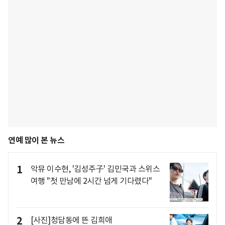
연예 많이 본 뉴스
1
악뮤 이수현, '김성주子' 김민국과 스위스
여행 "첫 만남에 2시간 넘게 기다렸다"
2
[사진]청담동에 뜬 김희애