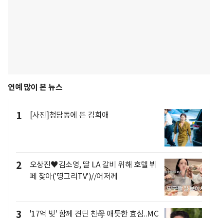
연예 많이 본 뉴스
1
[사진]청담동에 뜬 김희애
2
오상진♥김소영, 딸 LA 갈비 위해 호텔 뷔
페 찾아('띵그리TV')//어저께
3
'17억 빚' 함께 견딘 친母 애틋한 효심..MC