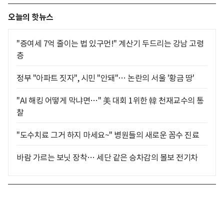
오늘의 핫뉴스
"증여세 7억 줄이는 법 있구먼!" 계산기 두드리는 강남 고령
층
정부 "아파트 짓자", 시민 "안돼"… 논란의 서울 '황금 땅'
"AI 해킹 어떻게 막냐면…" 美 대회 1위한 韓 천재교수의 통
찰
"도수치료 그거 하지 마세요~" 병원들의 새로운 꼼수 진료
바람 가르는 보닛 장착… 세단 같은 승차감의 볼보 전기차