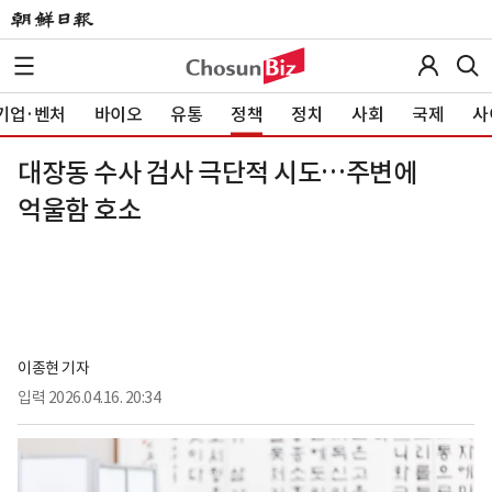
기업·벤처
바이오
유통
정책
정치
사회
국제
사
대장동 수사 검사 극단적 시도…주변에
억울함 호소
이종현 기자
입력
2026.04.16. 20:34