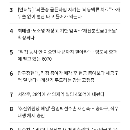
3
[인터뷰] "뇌졸중 골든타임 지키는 '뇌동맥류 치료'"…개
두술 없이 혈관 타고 들어가 막는다
4
최태원·노소영 재상고 기한 임박…'재산분할금 1조원'
확정되나
5
"직접 농사 안 지으면 내년까지 팔아라"… 양도세 중과
에 떨고 있는 6070
6
압구정현대, 직접 증여가 매각 후 현금 증여보다 세금 7
억 덜 낸다…계산기 두드리는 강남 고령층
7
서장훈, 28억에 산 양재역 빌딩 450억에 내놨다
8
'추진위원장 해임' 올림픽선수촌 재건축… 송파구, 직무
대행 체제 승인
도수치료 막으니 신장분사·체외충격파로… 비급여 '풍