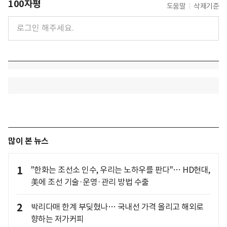
100자평
도움말
삭제기준
많이 본 뉴스
1
"한화는 조선소 인수, 우리는 노하우를 판다"… HD현대,
美에 조선 기술·운영·관리 방법 수출
2
박리다매 한계 부딪혔나… 국내선 가격 올리고 해외로
향하는 저가커피