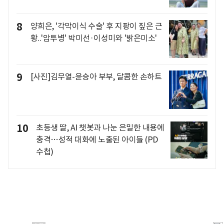
8
양희은, '각막이식 수술' 후 지팡이 짚은 근
황..'암투병' 박미선·이성미와 '밝은미소'
9
[사진]김무열-윤승아 부부, 달콤한 손하트
10
초등생 딸, AI 챗봇과 나눈 은밀한 내용에
충격…성적 대화에 노출된 아이들 (PD
수첩)