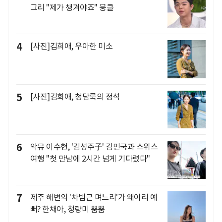
그리 "제가 챙겨야죠" 뭉클
4
[사진]김희애, 우아한 미소
5
[사진]김희애, 청담룩의 정석
6
악뮤 이수현, '김성주子' 김민국과 스위스
여행 "첫 만남에 2시간 넘게 기다렸다"
7
제주 해변의 '차범근 며느리'가 왜이리 예
뻐? 한채아, 청량미 뿜뿜