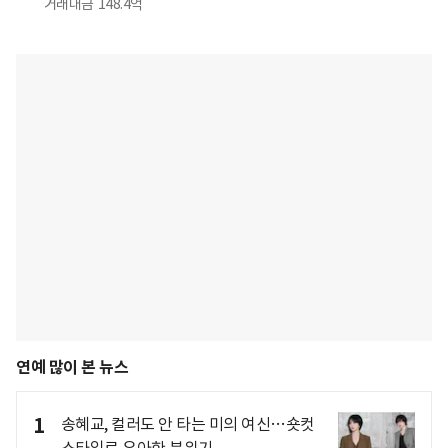
거래대금
148.4억
연예 많이 본 뉴스
1
송혜교, 컬러도 안 타는 미의 여신…숏컷
스타일로 우아한 분위기