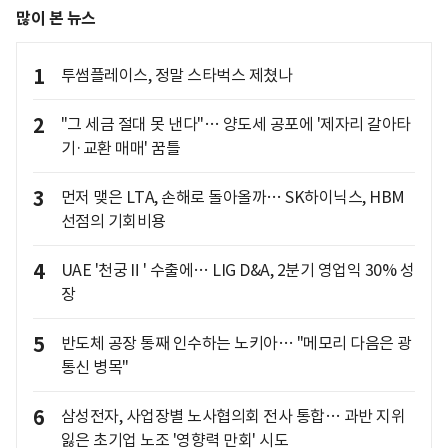
많이 본 뉴스
1
투썸플레이스, 정말 스타벅스 제쳤나
2
"그 세금 절대 못 낸다"… 양도세 공포에 '제자리 갈아타
기·교환 매매' 꿈틀
3
먼저 맺은 LTA, 손해로 돌아올까… SK하이닉스, HBM
선점의 기회비용
4
UAE '천궁Ⅱ' 수출에… LIG D&A, 2분기 영업익 30% 성
장
5
반도체 공장 통째 인수하는 노키아… "메모리 다음은 광
통신 병목"
6
삼성전자, 사업장별 노사협의회 전사 통합… 과반 지위
잃은 초기업 노조 '영향력 만회' 시도