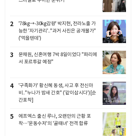
2
'78kg→-30kg감량' 박지현, 전라노출 가
능한 '자기관리'.."과거 사진은 공개불가"
('먹을텐데')
3
문채원, 신혼여행 7박 8일이었다 "파리에
서 포르투갈 예정"
4
'구족화가' 황신혜 동생, 사고 후 전신마
비.."누나가 밤새 간호" ('같이삽시다')[순
간포착]
5
에프엑스 출신 루나, 오랜만의 근황 포
착…'운동수저'의 '골때녀' 전격 합류