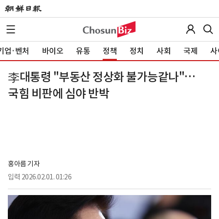
기업·벤처
바이오
유통
정책
정치
사회
국제
사
李대통령 "부동산 정상화 불가능같나"…
국힘 비판에 심야 반박
홍아름 기자
입력
2026.02.01. 01:26