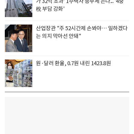
가 32억 초과' 1주택자 종부세 는다... '4중
稅 부담 강화'
산업장관 "주 52시간제 손봐야… 일하겠다
는 의지 막아선 안돼"
원·달러 환율, 0.7원 내린 1423.8원