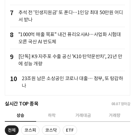
7
추석 전 '민생지원금' 또 푼다…1인당 최대 50만원 어디
서 받나
8
"1000억 매출 목표" 내건 퓨리오사AI…사업화 시험대
오른 국산 AI 반도체
9
[단독] K9 자주포 수출 공신 'K10 탄약운반차', 21년 만
에 성능 개량
10
23조원 남은 소상공인 코로나 대출… 정부, 또 탕감하
나
실시간 TOP 종목
08.07
장마감
상승
하락
거래대금
거래량
전체
코스피
코스닥
ETF