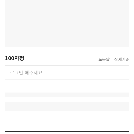
100자평
도움말
삭제기준