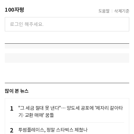
100자평
도움말
삭제기준
많이 본 뉴스
1
"그 세금 절대 못 낸다"… 양도세 공포에 '제자리 갈아타
기·교환 매매' 꿈틀
2
투썸플레이스, 정말 스타벅스 제쳤나