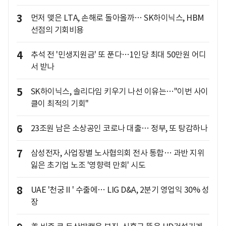
3
먼저 맺은 LTA, 손해로 돌아올까… SK하이닉스, HBM
선점의 기회비용
4
추석 전 '민생지원금' 또 푼다…1인당 최대 50만원 어디
서 받나
5
SK하이닉스, 솔리다임 키우기 나선 이유는…"이번 사이
클이 최적의 기회"
6
23조원 남은 소상공인 코로나 대출… 정부, 또 탕감하나
7
삼성전자, 사업장별 노사협의회 전사 통합… 과반 지위
잃은 초기업 노조 '영향력 만회' 시도
8
UAE '천궁Ⅱ' 수출에… LIG D&A, 2분기 영업익 30% 성
장