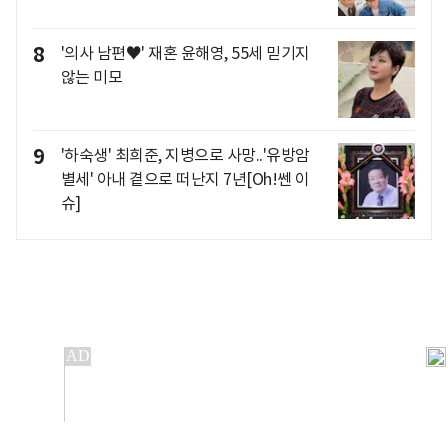
8
'의사 남편♥' 재혼 윤해영, 55세 믿기지
않는 미모
9
'하숙생' 최희준, 지병으로 사망..'유방암
별세' 아내 곁으로 떠난지 7년[Oh!쎈 이
슈]
개인정보처리방침
앱설치(Android)