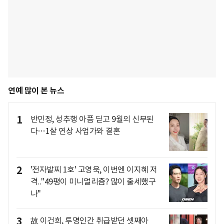
연예 많이 본 뉴스
1
반민정, 성추행 아픔 딛고 9월의 신부된
다…1살 연상 사업가와 결혼
2
'전자발찌 1호' 고영욱, 이번엔 이지혜 저
격.."49평이 미니멀리즘? 많이 출세했구
나"
3
故 이건희, 투명인간 취급받던 셋째아