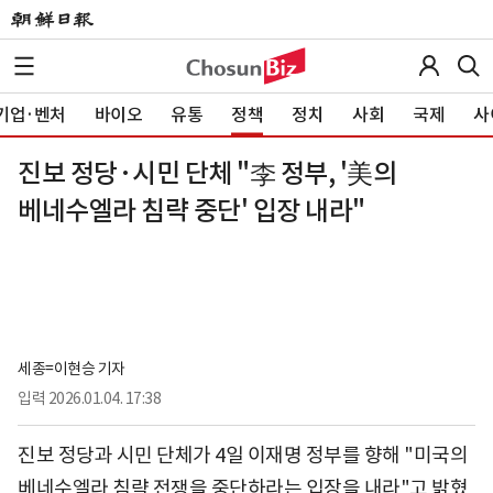
기업·벤처
바이오
유통
정책
정치
사회
국제
사
진보 정당·시민 단체 "李 정부, '美의
베네수엘라 침략 중단' 입장 내라"
세종=이현승 기자
입력
2026.01.04. 17:38
진보 정당과 시민 단체가 4일 이재명 정부를 향해 "미국의
베네수엘라 침략 전쟁을 중단하라는 입장을 내라"고 밝혔