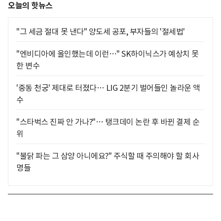
오늘의 핫뉴스
"그 세금 절대 못 낸다" 양도세 공포, 부자들의 '절세법'
"엔비디아에 올인했는데 이런…" SK하이닉스가 예상치 못
한 변수
'중동 천궁' 제대로 터졌다… LIG 2분기 벌어들인 놀라운 액
수
"스타벅스 진짜 안 가나?"… 탱크데이 논란 후 바뀐 결제 순
위
"불닭 파는 그 삼양 아니에요?" 주식할 때 주의해야 할 회사
명들