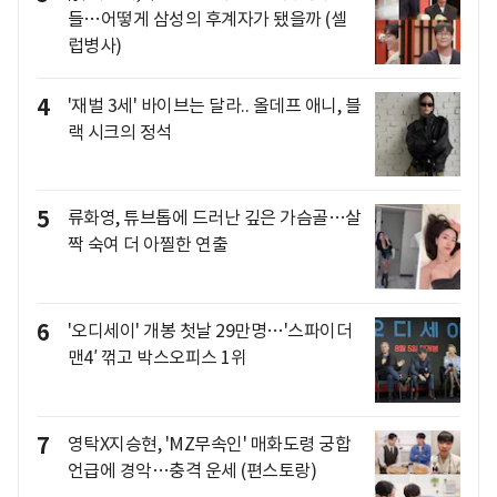
들…어떻게 삼성의 후계자가 됐을까 (셀
럽병사)
4
'재벌 3세' 바이브는 달라.. 올데프 애니, 블
랙 시크의 정석
5
류화영, 튜브톱에 드러난 깊은 가슴골…살
짝 숙여 더 아찔한 연출
6
'오디세이' 개봉 첫날 29만명…'스파이더
맨4′ 꺾고 박스오피스 1위
7
영탁X지승현, 'MZ무속인' 매화도령 궁합
언급에 경악…충격 운세 (편스토랑)