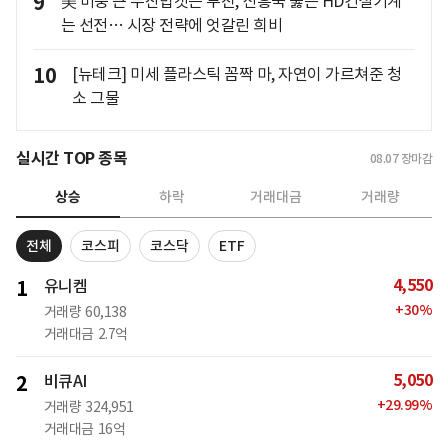
9
美 비중 큰 두산밥캣은 부진, 신흥국 뚫은 HD건설기계
는 선전… 시장 전략에 엇갈린 희비
10
[뉴테크] 미세 플라스틱 꼼짝 마, 자연이 가르쳐준 청
소 그물
실시간 TOP 종목
08.07
장마감
상승
하락
거래대금
거래량
전체
코스피
코스닥
ETF
4,550
1
유니켐
+
30
%
거래량
60,138
거래대금
2.7억
5,050
2
비큐AI
+
29.99
%
거래량
324,951
거래대금
16억