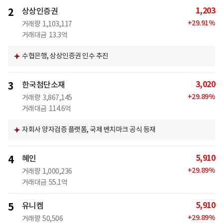
1,203
2
상상인증권
+
29.91
%
거래량
1,103,117
거래대금
13.3억
수협은행, 상상인증권 인수 추진
3,020
3
한국첨단소재
+
29.89
%
거래량
3,867,145
거래대금
114.6억
자회사 양자검증 플랫폼, 국제 벤치마크 공식 등재
5,910
4
혜인
+
29.89
%
거래량
1,000,236
거래대금
55.1억
5,910
5
유니켐
+
29.89
%
거래량
50,506