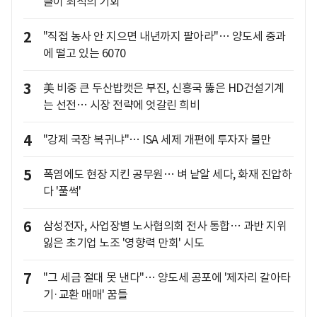
클이 최적의 기회"
2
"직접 농사 안 지으면 내년까지 팔아라"… 양도세 중과
에 떨고 있는 6070
3
美 비중 큰 두산밥캣은 부진, 신흥국 뚫은 HD건설기계
는 선전… 시장 전략에 엇갈린 희비
4
"강제 국장 복귀냐"… ISA 세제 개편에 투자자 불만
5
폭염에도 현장 지킨 공무원… 벼 낱알 세다, 화재 진압하
다 '풀썩'
6
삼성전자, 사업장별 노사협의회 전사 통합… 과반 지위
잃은 초기업 노조 '영향력 만회' 시도
7
"그 세금 절대 못 낸다"… 양도세 공포에 '제자리 갈아타
기·교환 매매' 꿈틀