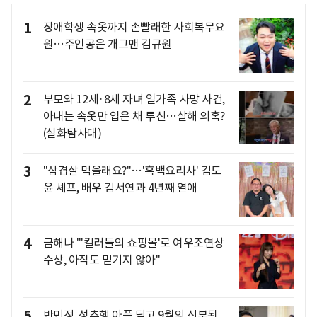
1
장애학생 속옷까지 손빨래한 사회복무요
원…주인공은 개그맨 김규원
2
부모와 12세·8세 자녀 일가족 사망 사건,
아내는 속옷만 입은 채 투신…살해 의혹?
(실화탐사대)
3
"삼겹살 먹을래요?"…'흑백요리사' 김도
윤 셰프, 배우 김서연과 4년째 열애
4
금해나 "'킬러들의 쇼핑몰'로 여우조연상
수상, 아직도 믿기지 않아"
5
반민정, 성추행 아픔 딛고 9월의 신부된