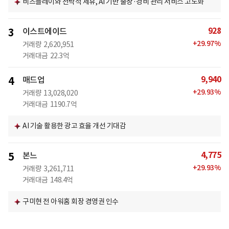
비즈플레이와 전략적 제휴, AI 기반 출장·경비 관리 서비스 고도화
928
3
이스트에이드
+
29.97
%
거래량
2,620,951
거래대금
22.3억
9,940
4
매드업
+
29.93
%
거래량
13,028,020
거래대금
1190.7억
AI 기술 활용한 광고 효율 개선 기대감
4,775
5
본느
+
29.93
%
거래량
3,261,711
거래대금
148.4억
구미현 전 아워홈 회장 경영권 인수