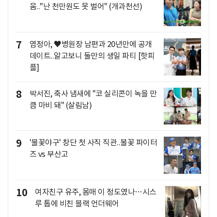
움.."난 천만원도 못 벌어" (개과천선)
7
염정아, ♥병원장 남편과 20년만에 공개
데이트..알고보니 둘만의 생일 파티 [핫피
플]
8
박서진, 축사 냄새에 "코 실리콘이 녹을 만
큼 마비 돼" (살림남)
9
'불꽃야구' 창단 첫 사직 직관..불꽃 파이터
즈 vs 부산고
10
여자친구 유주, 몸매 이 정도였나…시스
루 톱에 비친 블랙 언더웨어