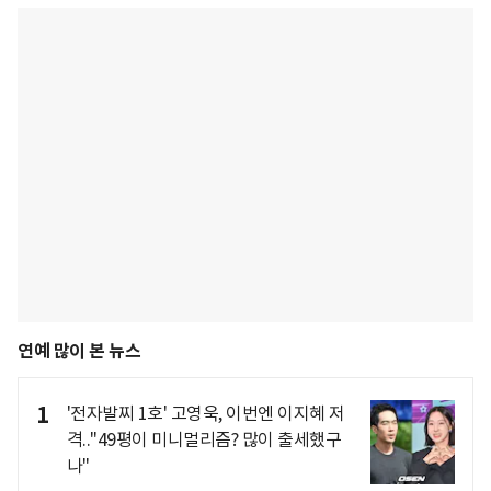
연예 많이 본 뉴스
1
'전자발찌 1호' 고영욱, 이번엔 이지혜 저
격.."49평이 미니멀리즘? 많이 출세했구
나"