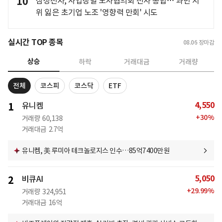
10
삼성전자, 사업장별 노사협의회 전사 통합… 과반 지
위 잃은 초기업 노조 '영향력 만회' 시도
실시간 TOP 종목
08.06
장마감
상승
하락
거래대금
거래량
전체
코스피
코스닥
ETF
4,550
1
유니켐
+
30
%
거래량
60,138
거래대금
2.7억
유니켐, 美 루미아 테크놀로지스 인수…85억7400만원
5,050
2
비큐AI
+
29.99
%
거래량
324,951
거래대금
16억