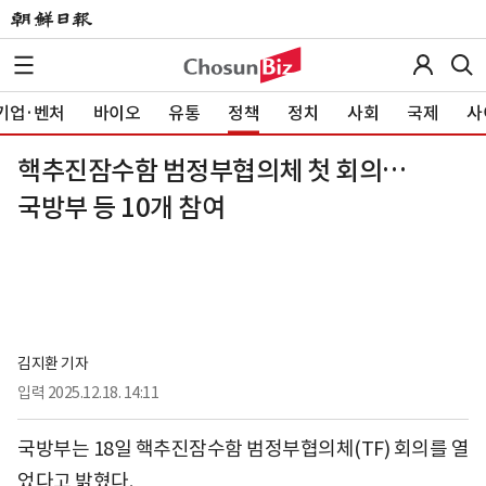
기업·벤처
바이오
유통
정책
정치
사회
국제
사
핵추진잠수함 범정부협의체 첫 회의…
국방부 등 10개 참여
김지환 기자
입력
2025.12.18. 14:11
국방부는 18일 핵추진잠수함 범정부협의체(TF) 회의를 열
었다고 밝혔다.