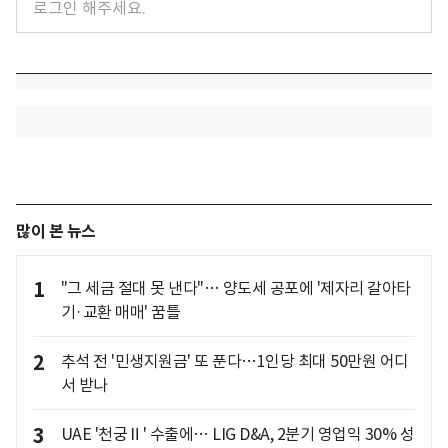
많이 본 뉴스
1
"그 세금 절대 못 낸다"… 양도세 공포에 '제자리 갈아타
기·교환 매매' 꿈틀
2
추석 전 '민생지원금' 또 푼다…1인당 최대 50만원 어디
서 받나
3
UAE '천궁Ⅱ' 수출에… LIG D&A, 2분기 영업익 30% 성