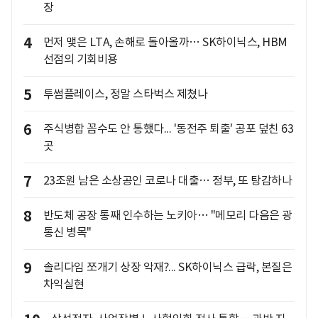
장
4
먼저 맺은 LTA, 손해로 돌아올까… SK하이닉스, HBM
선점의 기회비용
5
투썸플레이스, 정말 스타벅스 제쳤나
6
주식병합 꼼수도 안 통했다... '동전주 퇴출' 공포 덮친 63
곳
7
23조원 남은 소상공인 코로나 대출… 정부, 또 탕감하나
8
반도체 공장 통째 인수하는 노키아… "메모리 다음은 광
통신 병목"
9
솔리다임 쪼개기 상장 악재?... SK하이닉스 급락, 본질은
차익실현