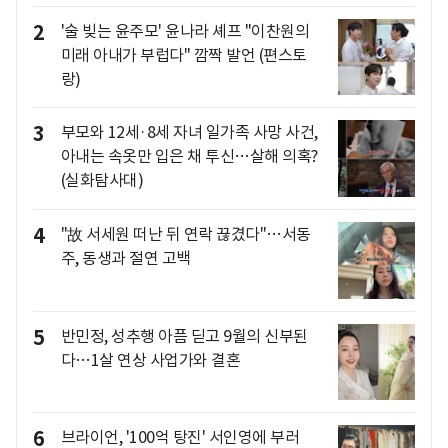
2
'술 빚는 윤주모' 윤나라 셰프 "이찬원의
미래 아내가 부럽다" 깜짝 발언 (편스토
랑)
3
부모와 12세·8세 자녀 일가족 사망 사건,
아내는 속옷만 입은 채 투신…살해 의혹?
(실화탐사대)
4
"故 서세원 떠난 뒤 연락 끊겼다"…서동
주, 동생과 절연 고백
5
반민정, 성추행 아픔 딛고 9월의 신부된
다…1살 연상 사업가와 결혼
6
브라이언, '100억 탕진' 서인영에 부러