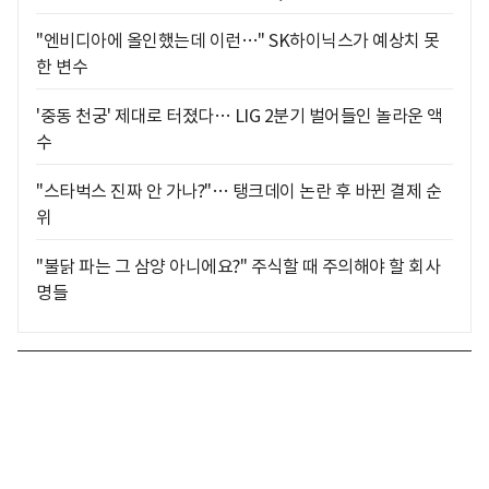
"엔비디아에 올인했는데 이런…" SK하이닉스가 예상치 못
한 변수
'중동 천궁' 제대로 터졌다… LIG 2분기 벌어들인 놀라운 액
수
"스타벅스 진짜 안 가나?"… 탱크데이 논란 후 바뀐 결제 순
위
"불닭 파는 그 삼양 아니에요?" 주식할 때 주의해야 할 회사
명들