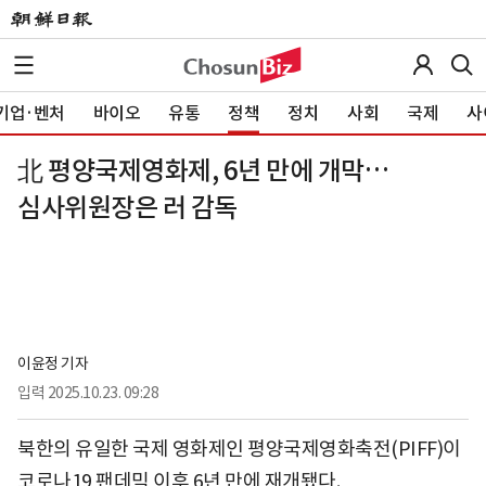
기업·벤처
바이오
유통
정책
정치
사회
국제
사
北 평양국제영화제, 6년 만에 개막…
심사위원장은 러 감독
이윤정 기자
입력
2025.10.23. 09:28
북한의 유일한 국제 영화제인 평양국제영화축전(PIFF)이
코로나19 팬데믹 이후 6년 만에 재개됐다.