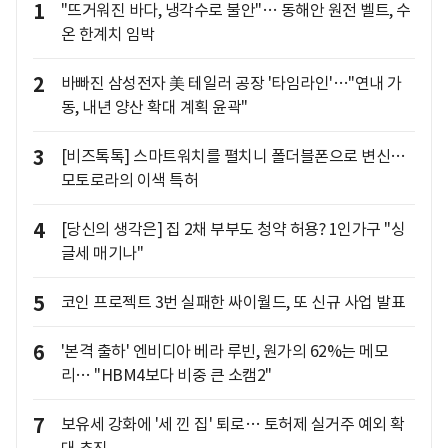
1
"뜨거워진 바다, 냉각수로 불안"… 동해안 원전 벨트, 수
온 한계치 임박
2
바빠진 삼성전자 美 테일러 공장 '타임라인'…"연내 가
동, 내년 양산 확대 계획 윤곽"
3
[비즈톡톡] 스마트워치를 펼치니 폴더블폰으로 변신…
모토로라의 이색 특허
4
[당신의 생각은] 집 2채 부부도 청약 허용? 1인가구 "싱
글세 매기나"
5
코인 프로젝트 3번 실패한 싸이월드, 또 신규 사업 발표
6
'본격 출하' 엔비디아 베라 루빈, 원가의 62%는 메모
리… "HBM4보다 비중 큰 소캠2"
7
보유세 강화에 '세 낀 집' 퇴로… 토허제 실거주 예외 확