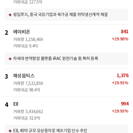
거래대금
127.5억
윙입푸드, 중국 국유기업과 육가공 제품 위탁생산계약 체결
841
2
에이비온
+
29.98
%
거래량
1,158,469
거래대금
9.4억
차세대 면역항암 플랫폼 iRAC 원천기술 美 특허 등록
1,376
3
해성옵틱스
+
29.93
%
거래량
7,522,859
거래대금
98.4억
994
4
E8
+
29.93
%
거래량
3,434,662
거래대금
31.9억
E8, 40억 규모 유상증자로 제조기업 인수 추진