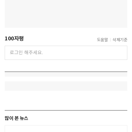
100자평
도움말
삭제기준
많이 본 뉴스