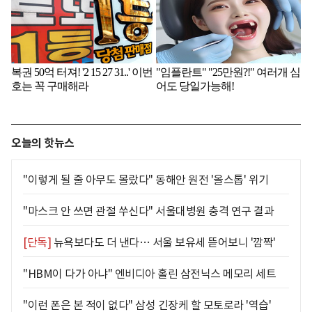
오늘의 핫뉴스
"이렇게 될 줄 아무도 몰랐다" 동해안 원전 '올스톱' 위기
"마스크 안 쓰면 관절 쑤신다" 서울대병원 충격 연구 결과
[단독]
뉴욕보다도 더 낸다… 서울 보유세 뜯어보니 '깜짝'
"HBM이 다가 아냐" 엔비디아 홀린 삼전닉스 메모리 세트
"이런 폰은 본 적이 없다" 삼성 긴장케 할 모토로라 '역습'