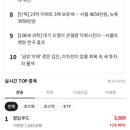
대 추진
8
[단독] 23억 아파트 3채 보유세… 서울 4854만원, 뉴욕
3959만원
9
[100세 과학] 대기 오염이 관절염 악화시킨다…서울대
병원 연구 결과
10
'금양 악재' 겪은 갑진, 이차전지 업황 회복 속 새 투자
자 물색
실시간 TOP 종목
08.10
장마감
상승
하락
거래대금
거래량
전체
코스피
코스닥
ETF
2,020
1
윙입푸드
+
29.99
%
거래량
7,083,898