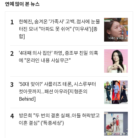
연예 많이 본 뉴스
1
한혜진, 숨겨온 '가족사' 고백..점사에 눈물
터진 모녀 "아파도 못 쉬어" ('미우새')[종
합]
2
'4대째 의사 집안' 하영, 증조부 친일 의혹
에 "온라인 내용 사실무근"
3
'50대 맞아?' 샤를리즈 테론, 시스루부터
컷아웃까지...패션 아우라[지형준의
Behind]
4
방은희 "두 번의 결혼 실패..아들 허락받고
이혼 결심" ('특종세상')