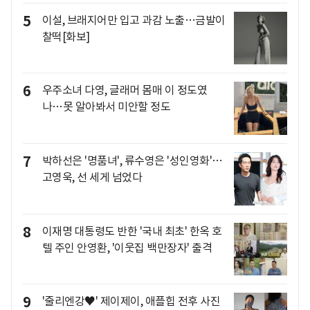
5
이설, 브래지어만 입고 과감 노출…금발이
찰떡[화보]
6
우주소녀 다영, 글래머 몸매 이 정도였
나…못 알아봐서 미안할 정도
7
박하선은 '명품녀', 류수영은 '성인영화'…
고영욱, 선 세게 넘었다
8
이재명 대통령도 반한 '국내 최초' 한옥 호
텔 주인 안영환, '이웃집 백만장자' 출격
9
'줄리엔강♥' 제이제이, 애플힙 전후 사진