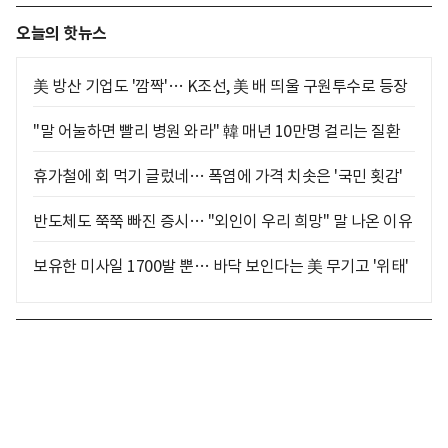
오늘의 핫뉴스
美 방산 기업도 '깜짝'… K조선, 美 배 띄울 구원투수로 등장
"말 어눌하면 빨리 병원 와라" 韓 매년 10만명 걸리는 질환
휴가철에 회 먹기 글렀네… 폭염에 가격 치솟은 '국민 횟감'
반도체도 쭉쭉 빠진 증시… "외인이 우리 희망" 말 나온 이유
보유한 미사일 1700발 뿐… 바닥 보인다는 美 무기고 '위태'