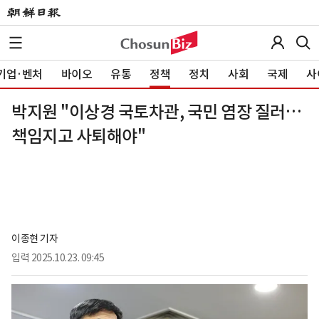
기업·벤처
바이오
유통
정책
정치
사회
국제
사
박지원 "이상경 국토차관, 국민 염장 질러…
책임지고 사퇴해야"
이종현 기자
입력
2025.10.23. 09:45