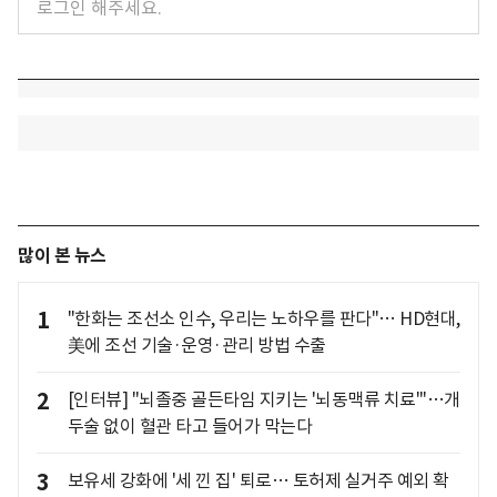
많이 본 뉴스
1
"한화는 조선소 인수, 우리는 노하우를 판다"… HD현대,
美에 조선 기술·운영·관리 방법 수출
2
[인터뷰] "뇌졸중 골든타임 지키는 '뇌동맥류 치료'"…개
두술 없이 혈관 타고 들어가 막는다
3
보유세 강화에 '세 낀 집' 퇴로… 토허제 실거주 예외 확