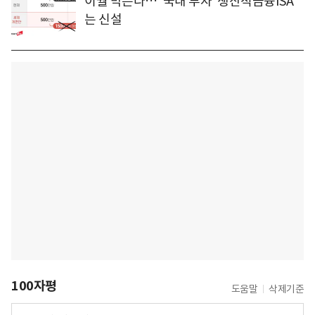
이월 막는다… '국내 투자' 생산적금융ISA
는 신설
100자평
도움말
삭제기준