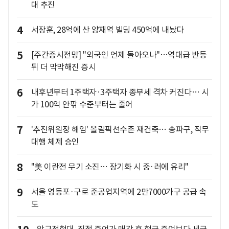
대 추진
4
서장훈, 28억에 산 양재역 빌딩 450억에 내놨다
5
[주간증시전망] "외국인 언제 돌아오나"…역대급 반등
뒤 더 막막해진 증시
6
내후년부터 1주택자·3주택자 종부세 격차 커진다… 시
가 100억 안팎 수준부터는 줄어
7
'추진위원장 해임' 올림픽선수촌 재건축… 송파구, 직무
대행 체제 승인
8
"美 이란전 무기 소진… 장기화 시 중·러에 유리"
9
서울 영등포·구로 준공업지역에 2만7000가구 공급 속
도