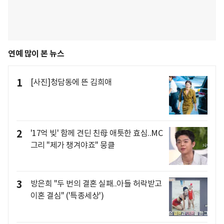
연예 많이 본 뉴스
1
[사진]청담동에 뜬 김희애
2
'17억 빚' 함께 견딘 친母 애틋한 효심..MC
그리 "제가 챙겨야죠" 뭉클
3
방은희 "두 번의 결혼 실패..아들 허락받고
이혼 결심" ('특종세상')