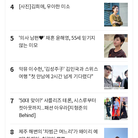
4
[사진]김희애, 우아한 미소
5
'의사 남편♥' 재혼 윤해영, 55세 믿기지
않는 미모
6
악뮤 이수현, '김성주子' 김민국과 스위스
여행 "첫 만남에 2시간 넘게 기다렸다"
7
'50대 맞아?' 샤를리즈 테론, 시스루부터
컷아웃까지...패션 아우라[지형준의
Behind]
8
제주 해변의 '차범근 며느리'가 왜이리 예