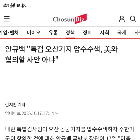
기업·벤처
바이오
유통
정책
정치
사회
국제
사
안규백 "특검 오산기지 압수수색, 美와
협의할 사안 아냐"
김지환 기자
업데이트
2025.10.17. 17:14
내란 특별검사팀이 오산 공군기지를 압수수색하자 주한미
군이 항의한 것에 대해 안규백 국방부 장관이 17일 "미측