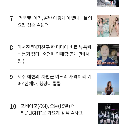
7
'려욱♥' 아리, 골반 이렇게 예뻤나…물의
요정 청순 슬렌더
8
이서진 "여자친구 한 마디에 바로 뉴욕행
비행기 탔다" 순정파 연애담 공개 ('비서
진')
9
제주 해변의 '차범근 며느리'가 왜이리 예
뻐? 한채아, 청량미 뿜뿜
10
포바이포(4X4), 오늘(19일) 데
뷔..'LIGHT'로 가요계 정식 출사표