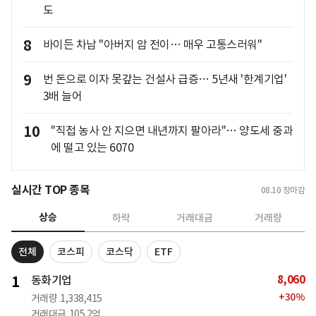
도
8
바이든 차남 "아버지 암 전이… 매우 고통스러워"
9
번 돈으로 이자 못갚는 건설사 급증… 5년새 '한계기업'
3배 늘어
10
"직접 농사 안 지으면 내년까지 팔아라"… 양도세 중과
에 떨고 있는 6070
실시간 TOP 종목
08.10
장마감
상승
하락
거래대금
거래량
전체
코스피
코스닥
ETF
8,060
1
동화기업
+
30
%
거래량
1,338,415
거래대금
105.2억