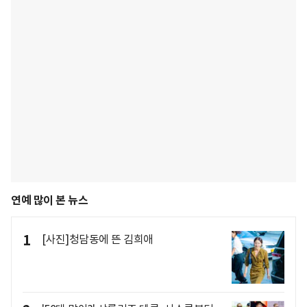
연예 많이 본 뉴스
1
[사진]청담동에 뜬 김희애