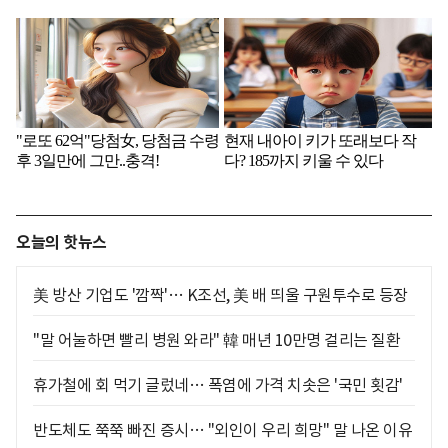
오늘의 핫뉴스
美 방산 기업도 '깜짝'… K조선, 美 배 띄울 구원투수로 등장
"말 어눌하면 빨리 병원 와라" 韓 매년 10만명 걸리는 질환
휴가철에 회 먹기 글렀네… 폭염에 가격 치솟은 '국민 횟감'
반도체도 쭉쭉 빠진 증시… "외인이 우리 희망" 말 나온 이유