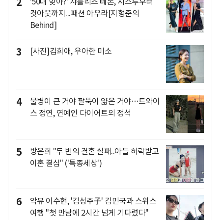
2
'50대 맞아?' 샤를리즈 테론, 시스루부터
컷아웃까지...패션 아우라[지형준의
Behind]
3
[사진]김희애, 우아한 미소
4
물병이 큰 거야 팔뚝이 얇은 거야…트와이
스 정연, 연예인 다이어트의 정석
5
방은희 "두 번의 결혼 실패..아들 허락받고
이혼 결심" ('특종세상')
6
악뮤 이수현, '김성주子' 김민국과 스위스
여행 "첫 만남에 2시간 넘게 기다렸다"