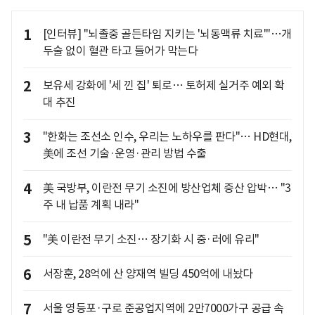
1
[인터뷰] "뇌졸중 골든타임 지키는 '뇌동맥류 치료'"…개
두술 없이 혈관 타고 들어가 막는다
2
보유세 강화에 '세 낀 집' 퇴로… 토허제 실거주 예외 확
대 추진
3
"한화는 조선소 인수, 우리는 노하우를 판다"… HD현대,
美에 조선 기술·운영·관리 방법 수출
4
美 국방부, 이란전 무기 소진에 방산업체 증산 압박… "3
주 내 납품 계획 내라"
5
"美 이란전 무기 소진… 장기화 시 중·러에 유리"
6
서장훈, 28억에 산 양재역 빌딩 450억에 내놨다
7
서울 영등포·구로 준공업지역에 2만7000가구 공급 속