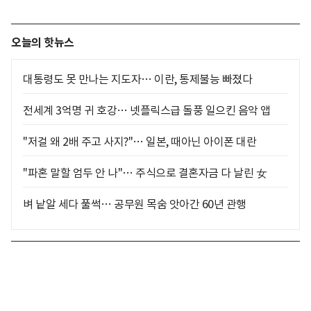
오늘의 핫뉴스
대통령도 못 만나는 지도자… 이란, 통제불능 빠졌다
전세계 3억명 귀 호강… 넷플릭스급 돌풍 일으킨 음악 앱
"저걸 왜 2배 주고 사지?"… 일본, 때아닌 아이폰 대란
"파혼 말할 엄두 안 나"… 주식으로 결혼자금 다 날린 女
벼 낱알 세다 풀썩… 공무원 목숨 앗아간 60년 관행