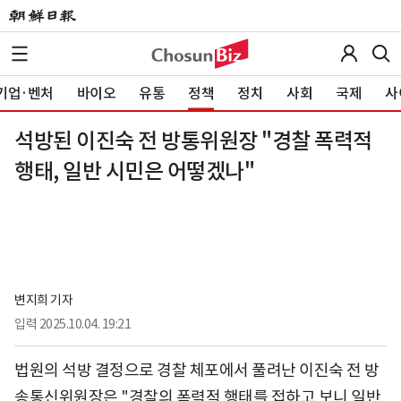
기업·벤처
바이오
유통
정책
정치
사회
국제
사
석방된 이진숙 전 방통위원장 "경찰 폭력적
행태, 일반 시민은 어떻겠나"
변지희 기자
입력
2025.10.04. 19:21
법원의 석방 결정으로 경찰 체포에서 풀려난 이진숙 전 방
송통신위원장은 "경찰의 폭력적 행태를 접하고 보니 일반