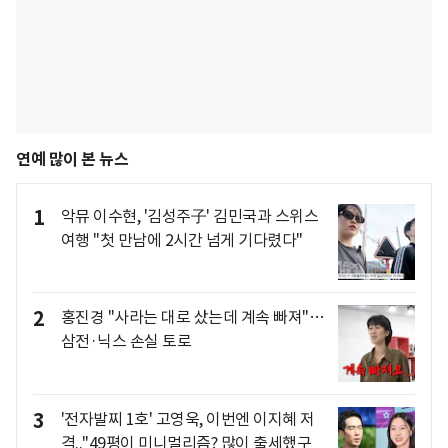
연예 많이 본 뉴스
1
악뮤 이수현, '김성주子' 김민국과 스위스
여행 "첫 만남에 2시간 넘게 기다렸다"
2
홍진경 "사라는 대로 샀는데 계속 빠져"…
삼전·닉스 손실 토로
3
'전자발찌 1호' 고영욱, 이번엔 이지혜 저
격.."49평이 미니멀리즘? 많이 출세했구