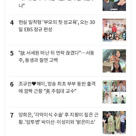
나"
4
현실 밀착형 '부모의 첫 성교육', 오는 30
일 EBS 정규 편성
5
"故 서세원 떠난 뒤 연락 끊겼다"…서동
주, 동생과 절연 고백
6
조규찬♥해이, 방송 최초 부부 동반 출격
에 깜짝 근황 "美 주립대 교수"
7
양희은, '각막이식 수술' 후 지팡이 짚은 근
황..'암투병' 박미선·이성미와 '밝은미소'