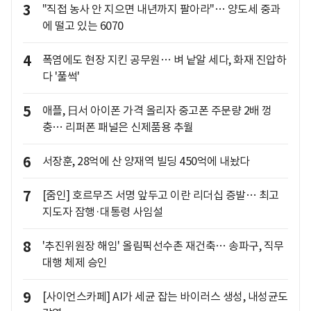
3
"직접 농사 안 지으면 내년까지 팔아라"… 양도세 중과
에 떨고 있는 6070
4
폭염에도 현장 지킨 공무원… 벼 낱알 세다, 화재 진압하
다 '풀썩'
5
애플, 日서 아이폰 가격 올리자 중고폰 주문량 2배 껑
충… 리퍼폰 패널은 신제품용 추월
6
서장훈, 28억에 산 양재역 빌딩 450억에 내놨다
7
[줌인] 호르무즈 서명 앞두고 이란 리더십 증발… 최고
지도자 잠행·대통령 사임설
8
'추진위원장 해임' 올림픽선수촌 재건축… 송파구, 직무
대행 체제 승인
9
[사이언스카페] AI가 세균 잡는 바이러스 생성, 내성균도