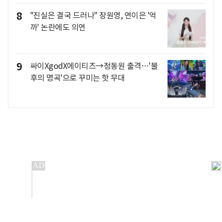
8
"진실은 결국 드러나" 장원영, 연이은 '억
까' 논란에도 의연
9
싸이XgodX에이티즈→정동원 출격…'불
후의 명곡'으로 꾸미는 핫 무대
개인정보처리방침
앱설치(Android)
본 사이트의 주가 시세정보는 정보 제공 목적이며, 오류가