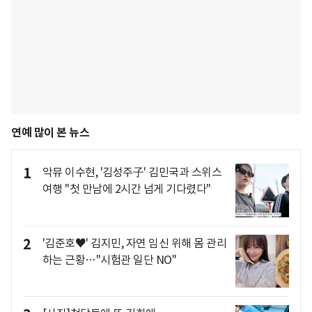
연예 많이 본 뉴스
1
악뮤 이수현, '김성주子' 김민국과 스위스
여행 "첫 만남에 2시간 넘게 기다렸다"
2
'김준호♥' 김지민, 자연 임신 위해 몸 관리
하는 근황…"시험관 일단 NO"