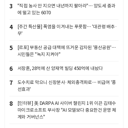
3
"직접 농사 안 지으면 내년까지 팔아라"… 양도세 중과
에 떨고 있는 6070
4
[주간 특산물] 폭염을 이겨내는 푸릇함… '대관령 배추·
무'
5
[르포] 부동산 공급 대책에 뜨거운 감자된 '용산공원'…
시민들은 "녹지 지켜야"
6
서장훈, 28억에 산 양재역 빌딩 450억에 내놨다
7
도수치료 막으니 신장분사·체외충격파로… 비급여 '풍
선효과'
8
[인터뷰] 美 DARPA AI 사이버 챌린지 1위 이끈 김태수
마이크로소프트 부사장 "AI 모델보다 중요한건 운영 체
계와 거버넌스"