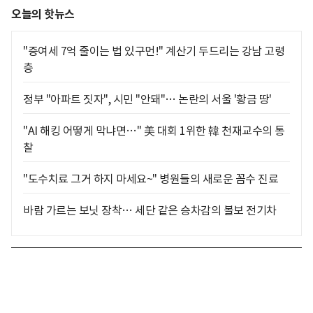
오늘의 핫뉴스
"증여세 7억 줄이는 법 있구먼!" 계산기 두드리는 강남 고령
층
정부 "아파트 짓자", 시민 "안돼"… 논란의 서울 '황금 땅'
"AI 해킹 어떻게 막냐면…" 美 대회 1위한 韓 천재교수의 통
찰
"도수치료 그거 하지 마세요~" 병원들의 새로운 꼼수 진료
바람 가르는 보닛 장착… 세단 같은 승차감의 볼보 전기차