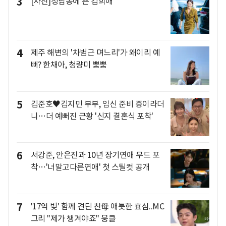
3
[사진]청담동에 뜬 김희애
4
제주 해변의 '차범근 며느리'가 왜이리 예
뻐? 한채아, 청량미 뿜뿜
5
김준호♥김지민 부부, 임신 준비 중이라더
니…더 예뻐진 근황 '신지 결혼식 포착'
6
서강준, 안은진과 10년 장기연애 무드 포
착…'너말고다른연애' 첫 스틸컷 공개
7
'17억 빚' 함께 견딘 친母 애틋한 효심..MC
그리 "제가 챙겨야죠" 뭉클