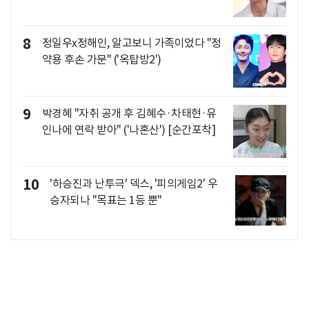
8
정일우x정해인, 알고보니 가족이었다 "정
약용 후손 가문" ('옥탑방2')
9
박경혜 "자취 공개 후 김혜수·차태현·유
인나에 연락 받아" ('나혼산') [순간포착]
10
'하승진과 난투극' 덱스, '피의게임2' 우
승자되나 "목표는 1등 뿐"