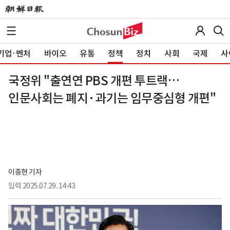
기업·벤처
바이오
유통
정책
정치
사회
국제
사
국정위 "출연연 PBS 개편 투트랙…
인문사회는 폐지·과기는 임무중심형 개편"
이종현 기자
입력
2025.07.29. 14:43