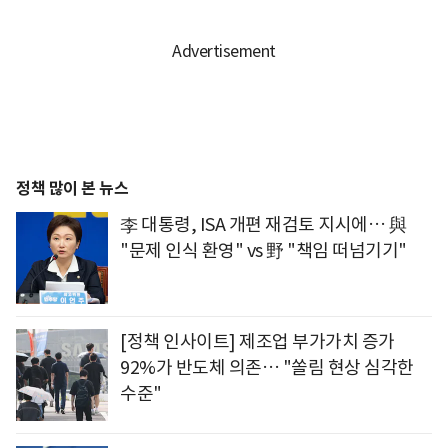
정책 많이 본 뉴스
李 대통령, ISA 개편 재검토 지시에… 與
"문제 인식 환영" vs 野 "책임 떠넘기기"
[정책 인사이트] 제조업 부가가치 증가
92%가 반도체 의존… "쏠림 현상 심각한
수준"