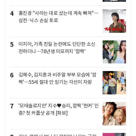
4
홍진경 "사라는 대로 샀는데 계속 빠져"…
삼전·닉스 손실 토로
5
이지아, 가족 친일 논란에도 단단한 소신
전하더니…78년생 미모까지 '깜짝'
6
김혜수, 김지훈과 비주얼 부부 모습에 '깜
짝'…55세 절대 안 믿기는 각선미 자랑
7
'모태솔로지만' 지수♥승리, 깜짝 '현커' 인
증? 첫 커플샷 공개 [화보]