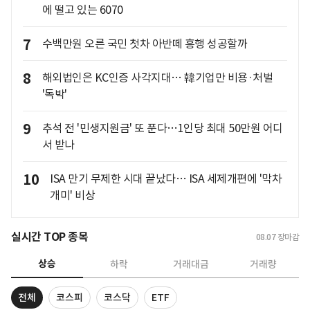
에 떨고 있는 6070
7
수백만원 오른 국민 첫차 아반떼 흥행 성공할까
8
해외법인은 KC인증 사각지대… 韓기업만 비용·처벌
'독박'
9
추석 전 '민생지원금' 또 푼다…1인당 최대 50만원 어디
서 받나
10
ISA 만기 무제한 시대 끝났다… ISA 세제개편에 '막차
개미' 비상
실시간 TOP 종목
08.07
장마감
상승
하락
거래대금
거래량
전체
코스피
코스닥
ETF