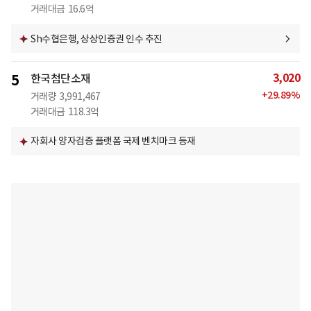
거래대금
16.6억
Sh수협은행, 상상인증권 인수 추진
3,020
5
한국첨단소재
+
29.89
%
거래량
3,991,467
거래대금
118.3억
자회사 양자검증 플랫폼 국제 벤치마크 등재