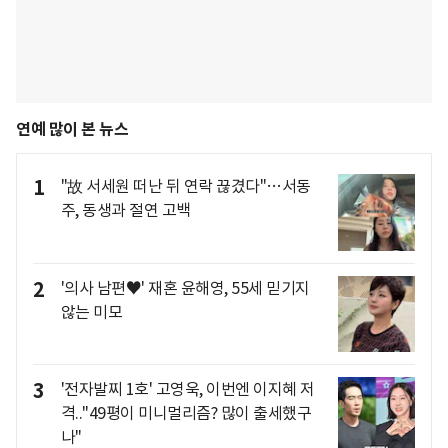
연예 많이 본 뉴스
1
"故 서세원 떠난 뒤 연락 끊겼다"…서동
주, 동생과 절연 고백
2
'의사 남편♥' 재혼 윤해영, 55세 믿기지
않는 미모
3
'전자발찌 1호' 고영욱, 이번엔 이지혜 저
격.."49평이 미니멀리즘? 많이 출세했구
나"