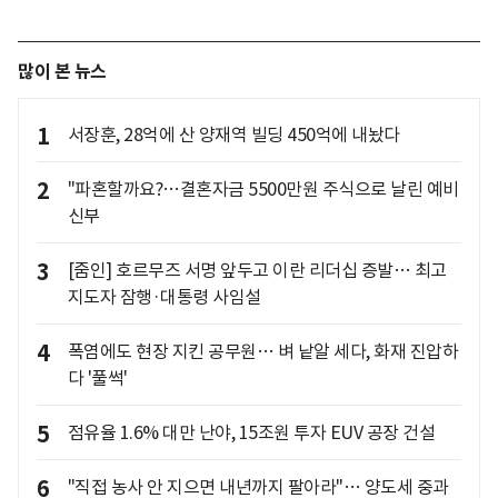
많이 본 뉴스
1
서장훈, 28억에 산 양재역 빌딩 450억에 내놨다
2
"파혼할까요?…결혼자금 5500만원 주식으로 날린 예비
신부
3
[줌인] 호르무즈 서명 앞두고 이란 리더십 증발… 최고
지도자 잠행·대통령 사임설
4
폭염에도 현장 지킨 공무원… 벼 낱알 세다, 화재 진압하
다 '풀썩'
5
점유율 1.6% 대만 난야, 15조원 투자 EUV 공장 건설
6
"직접 농사 안 지으면 내년까지 팔아라"… 양도세 중과