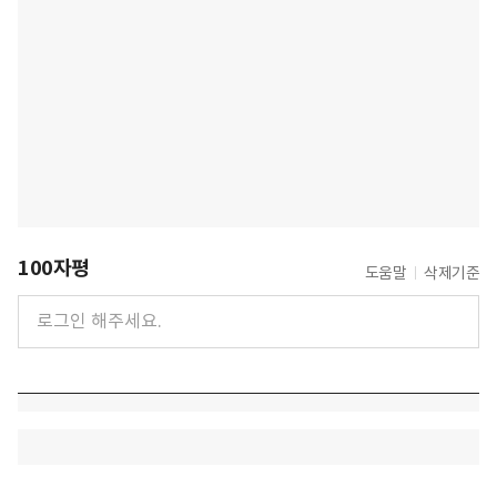
100자평
도움말
삭제기준