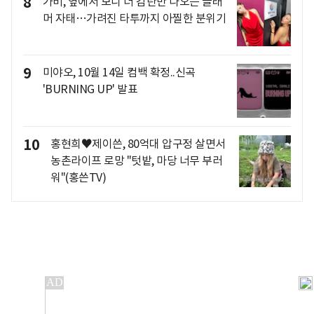
8
가비, 옆에서 보니 더 감탄만 나오는 글래
머 자태…가려진 타투까지 아찔한 분위기
9
미야오, 10월 14일 컴백 확정..신곡
'BURNING UP' 발표
10
홍현희♥제이쓴, 80억대 압구정 살면서
농촌라이프 로망 "텃밭, 마당 너무 부러
워"(홍쓴TV)