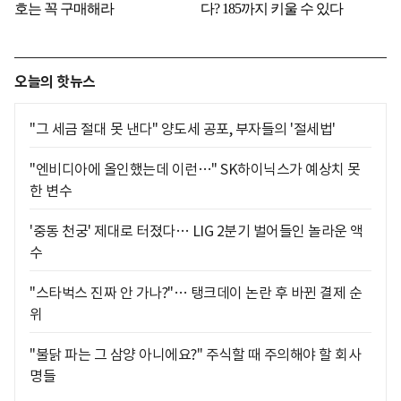
오늘의 핫뉴스
"그 세금 절대 못 낸다" 양도세 공포, 부자들의 '절세법'
"엔비디아에 올인했는데 이런…" SK하이닉스가 예상치 못
한 변수
'중동 천궁' 제대로 터졌다… LIG 2분기 벌어들인 놀라운 액
수
"스타벅스 진짜 안 가나?"… 탱크데이 논란 후 바뀐 결제 순
위
"불닭 파는 그 삼양 아니에요?" 주식할 때 주의해야 할 회사
명들