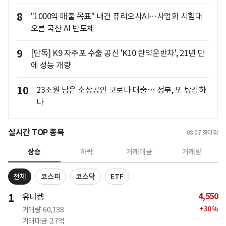
8
"1000억 매출 목표" 내건 퓨리오사AI…사업화 시험대
오른 국산 AI 반도체
9
[단독] K9 자주포 수출 공신 'K10 탄약운반차', 21년 만
에 성능 개량
10
23조원 남은 소상공인 코로나 대출… 정부, 또 탕감하
나
실시간 TOP 종목
08.07
장마감
상승
하락
거래대금
거래량
전체
코스피
코스닥
ETF
4,550
1
유니켐
+
30
%
거래량
60,138
거래대금
2.7억