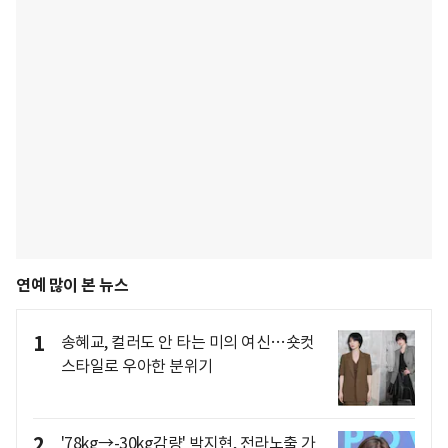
연예 많이 본 뉴스
1
송혜교, 컬러도 안 타는 미의 여신…숏컷
스타일로 우아한 분위기
2
'78kg→-30kg감량' 박지현, 전라노출 가