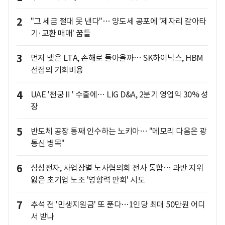
2
"그 세금 절대 못 낸다"… 양도세 공포에 '제자리 갈아타
기·교환 매매' 꿈틀
3
먼저 맺은 LTA, 손해로 돌아올까… SK하이닉스, HBM
선점의 기회비용
4
UAE '천궁Ⅱ' 수출에… LIG D&A, 2분기 영업익 30% 성
장
5
반도체 공장 통째 인수하는 노키아… "메모리 다음은 광
통신 병목"
6
삼성전자, 사업장별 노사협의회 전사 통합… 과반 지위
잃은 초기업 노조 '영향력 만회' 시도
7
추석 전 '민생지원금' 또 푼다…1인당 최대 50만원 어디
서 받나