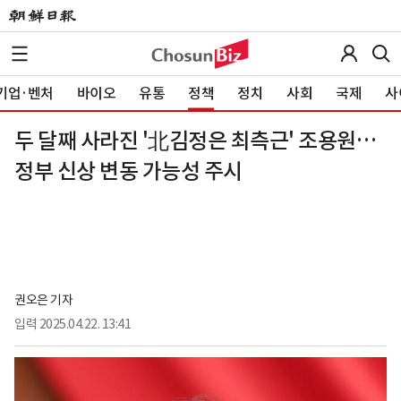
기업·벤처
바이오
유통
정책
정치
사회
국제
사
두 달째 사라진 '北김정은 최측근' 조용원…
정부 신상 변동 가능성 주시
권오은 기자
입력
2025.04.22. 13:41