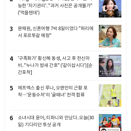
능한 '자기관리'.."과거 사진은 공개불가"
('먹을텐데')
3
문채원, 신혼여행 7박 8일이었다 "파리에
서 포르투갈 예정"
4
'구족화가' 황신혜 동생, 사고 후 전신마
비.."누나가 밤새 간호" ('같이삽시다')[순
간포착]
5
에프엑스 출신 루나, 오랜만의 근황 포
착…'운동수저'의 '골때녀' 전격 합류
6
소녀시대 윤아, 티파니와 만났다..오늘(30
일) 기다리던 투샷 공개