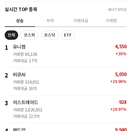
실시간 TOP 종목
08.07
장마감
상승
하락
거래대금
거래량
전체
코스피
코스닥
ETF
4,550
1
유니켐
+
30
%
거래량
60,138
거래대금
2.7억
5,050
2
비큐AI
+
29.99
%
거래량
324,951
거래대금
16억
928
3
이스트에이드
+
29.97
%
거래량
2,620,951
거래대금
22.3억
9,940
4
매드업