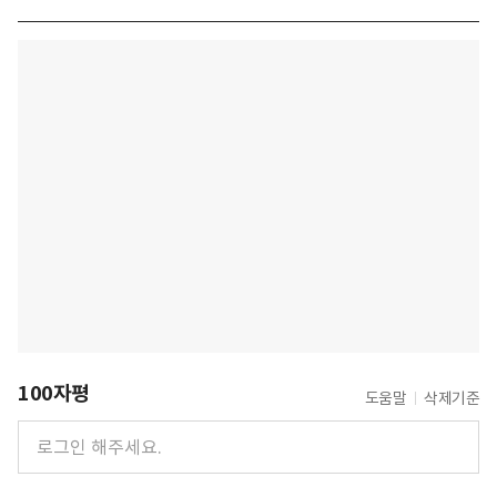
100자평
도움말
삭제기준