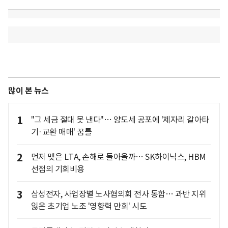
많이 본 뉴스
1
"그 세금 절대 못 낸다"… 양도세 공포에 '제자리 갈아타
기·교환 매매' 꿈틀
2
먼저 맺은 LTA, 손해로 돌아올까… SK하이닉스, HBM
선점의 기회비용
3
삼성전자, 사업장별 노사협의회 전사 통합… 과반 지위
잃은 초기업 노조 '영향력 만회' 시도