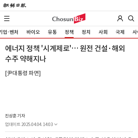
기업·벤처
바이오
유통
정책
정치
사회
국제
사
에너지 정책 '시계제로'… 원전 건설·해외
수주 약해지나
[尹대통령 파면]
진상훈 기자
업데이트
2025.04.04. 14:03