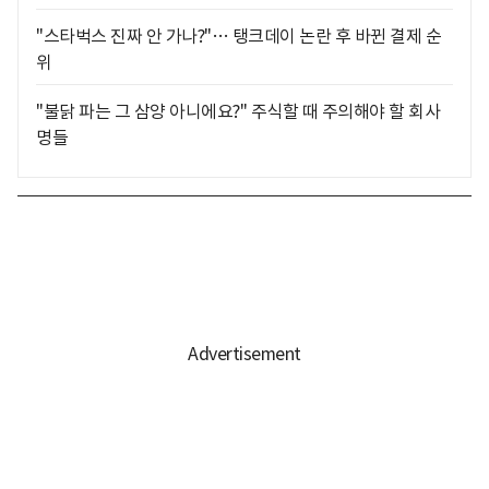
"스타벅스 진짜 안 가나?"… 탱크데이 논란 후 바뀐 결제 순
위
"불닭 파는 그 삼양 아니에요?" 주식할 때 주의해야 할 회사
명들