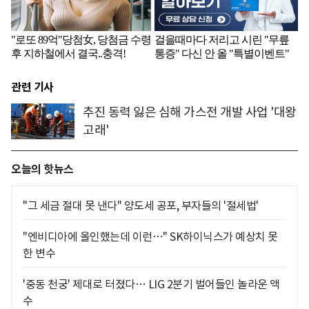
관련 기사
추진 동력 잃은 심해 가스전 개발 사업 '대왕
고래'
오늘의 핫뉴스
"그 세금 절대 못 낸다" 양도세 공포, 부자들의 '절세법'
"엔비디아에 올인했는데 이런…" SK하이닉스가 예상치 못
한 변수
'중동 천궁' 제대로 터졌다… LIG 2분기 벌어들인 놀라운 액
수