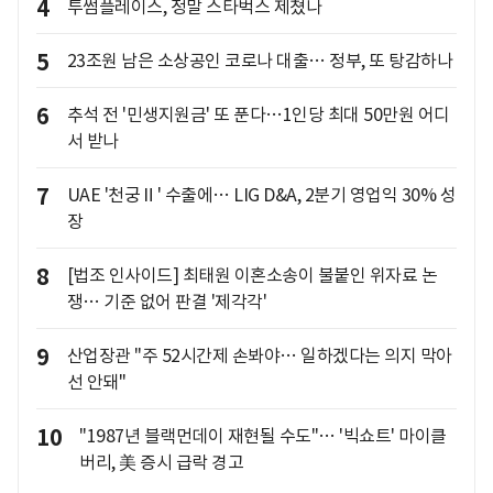
4
투썸플레이스, 정말 스타벅스 제쳤나
5
23조원 남은 소상공인 코로나 대출… 정부, 또 탕감하나
6
추석 전 '민생지원금' 또 푼다…1인당 최대 50만원 어디
서 받나
7
UAE '천궁Ⅱ' 수출에… LIG D&A, 2분기 영업익 30% 성
장
8
[법조 인사이드] 최태원 이혼소송이 불붙인 위자료 논
쟁… 기준 없어 판결 '제각각'
9
산업장관 "주 52시간제 손봐야… 일하겠다는 의지 막아
선 안돼"
10
"1987년 블랙먼데이 재현될 수도"… '빅쇼트' 마이클
버리, 美 증시 급락 경고