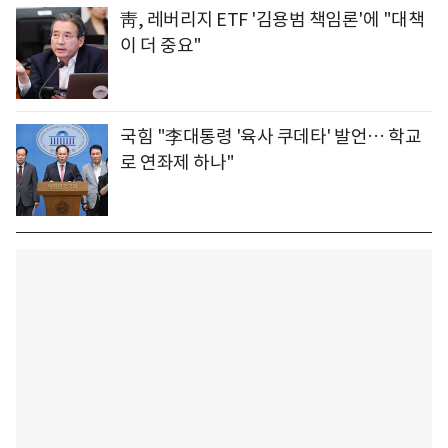
靑, 레버리지 ETF '김용범 책임론'에 "대책
이 더 중요"
국힘 "李대통령 '육사 쿠데타' 발언… 학교
로 연좌제 하나"