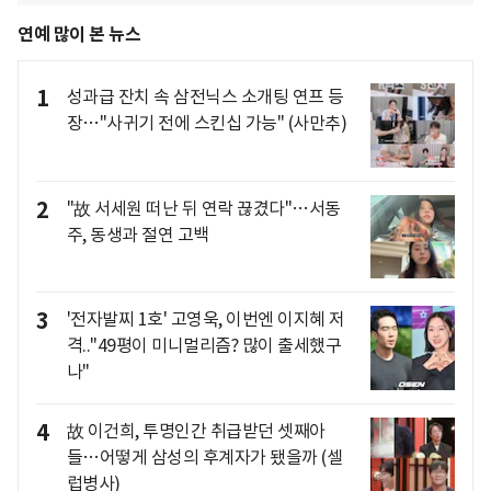
연예 많이 본 뉴스
1
성과급 잔치 속 삼전닉스 소개팅 연프 등
장…"사귀기 전에 스킨십 가능" (사만추)
2
"故 서세원 떠난 뒤 연락 끊겼다"…서동
주, 동생과 절연 고백
3
'전자발찌 1호' 고영욱, 이번엔 이지혜 저
격.."49평이 미니멀리즘? 많이 출세했구
나"
4
故 이건희, 투명인간 취급받던 셋째아
들…어떻게 삼성의 후계자가 됐을까 (셀
럽병사)