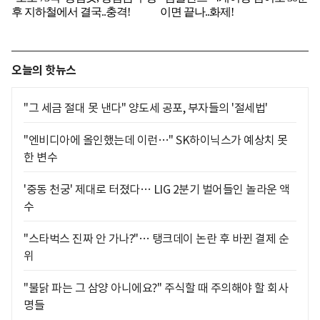
오늘의 핫뉴스
"그 세금 절대 못 낸다" 양도세 공포, 부자들의 '절세법'
"엔비디아에 올인했는데 이런…" SK하이닉스가 예상치 못
한 변수
'중동 천궁' 제대로 터졌다… LIG 2분기 벌어들인 놀라운 액
수
"스타벅스 진짜 안 가나?"… 탱크데이 논란 후 바뀐 결제 순
위
"불닭 파는 그 삼양 아니에요?" 주식할 때 주의해야 할 회사
명들