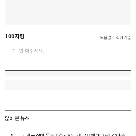
100자평
도움말
삭제기준
많이 본 뉴스
"그 세금 절대 못 낸다"… 양도세 공포에 '제자리 갈아타