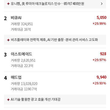
유니켐, 美 루미아 테크놀로지스 인수…85억7400만원
5,050
2
비큐AI
+
29.99
%
거래량
324,951
거래대금
16억
비즈플레이와 전략적 제휴, AI 기반 출장·경비 관리 서비스 고도화
928
3
이스트에이드
+
29.97
%
거래량
2,620,951
거래대금
22.3억
9,940
4
매드업
+
29.93
%
거래량
13,028,020
거래대금
1190.7억
AI 기술 활용한 광고 효율 개선 기대감