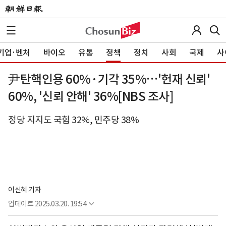
기업·벤처
바이오
유통
정책
정치
사회
국제
사
尹탄핵인용 60%·기각 35%…'헌재 신뢰'
60%, '신뢰 안해' 36%[NBS 조사]
정당 지지도 국힘 32%, 민주당 38%
이신혜 기자
업데이트
2025.03.20. 19:54