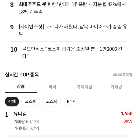
8
최대주주도 못 피한 '반대매매' 폭탄… 지분율 42%에서
18%로 추락
9
[사이언스샷] 코로나가 깨웠다, 잠복 바이러스가 중증 유
발
10
골드만삭스 "코스피 급락은 조정일 뿐…1만2000 간
다"
실시간 TOP 종목
08.06
장마감
상승
하락
거래대금
거래량
전체
코스피
코스닥
ETF
4,550
1
유니켐
+
30
%
거래량
60,138
거래대금
2.7억