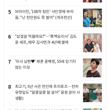
5
브라이언, '100억 탕진' 서인영에 부러
움.."난 천만원도 못 벌어" (개과천선)
6
"삼겹살 먹을래요?"…'흑백요리사' 김도
윤 셰프, 배우 김서연과 4년째 열애
7
'의사 남편♥' 재혼 윤해영, 55세 믿기지
않는 미모
8
최고기, 5년 사귄 연인에 프러포즈…전처
유깻잎도 "알콩달콩 잘 살아" 응원 (X의 사
생활)