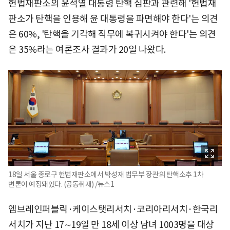
헌법재판소의 윤석열 대통령 탄핵 심판과 관련해 '헌법재
판소가 탄핵을 인용해 윤 대통령을 파면해야 한다'는 의견
은 60%, '탄핵을 기각해 직무에 복귀시켜야 한다'는 의견
은 35%라는 여론조사 결과가 20일 나왔다.
18일 서울 종로구 헌법재판소에서 박성재 법무부 장관의 탄핵소추 1차
변론이 예정돼있다. (공동취재) /뉴스1
엠브레인퍼블릭·케이스탯리서치·코리아리서치·한국리
서치가 지난 17∼19일 만 18세 이상 남녀 1003명을 대상