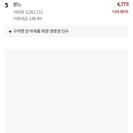
4,775
5
본느
+
29.93
%
거래량
3,261,711
거래대금
148.4억
구미현 전 아워홈 회장 경영권 인수