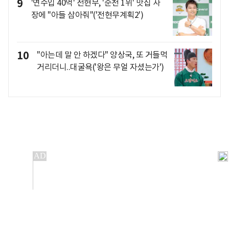
9
'연수입 40억' 전현무, '순천 1위' 맛집 사
장에 "아들 삼아줘"('전현무계획2')
10
"아는데 말 안 하겠다" 양상국, 또 거들먹
거리더니..대굴욕('왕은 무얼 자셨는가')
개인정보처리방침
앱설치(Android)
본 사이트의 주가 시세정보는 정보 제공 목적이며, 오류가
발생하거나 지연될 수 있습니다.