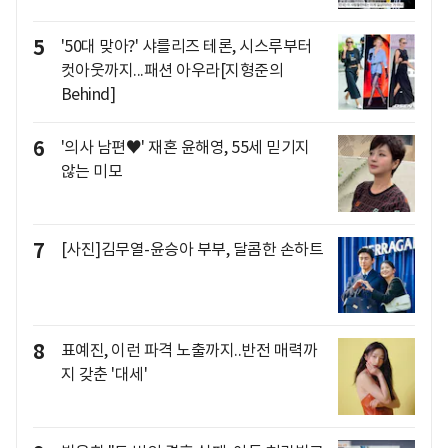
5
'50대 맞아?' 샤를리즈 테론, 시스루부터
컷아웃까지...패션 아우라[지형준의
Behind]
6
'의사 남편♥' 재혼 윤해영, 55세 믿기지
않는 미모
7
[사진]김무열-윤승아 부부, 달콤한 손하트
8
표예진, 이런 파격 노출까지..반전 매력까
지 갖춘 '대세'