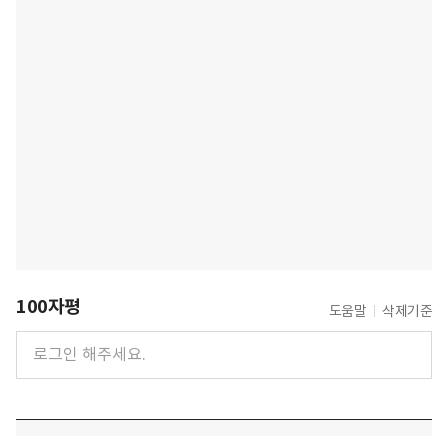
100자평
도움말
삭제기준