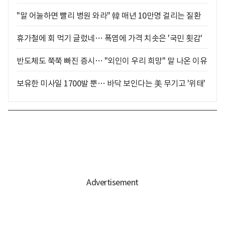
"말 어눌하면 빨리 병원 와라" 韓 매년 10만명 걸리는 질환
휴가철에 회 먹기 글렀네… 폭염에 가격 치솟은 '국민 횟감'
반도체도 쭉쭉 빠진 증시… "외인이 우리 희망" 말 나온 이유
보유한 미사일 1700발 뿐… 바닥 보인다는 美 무기고 '위태'