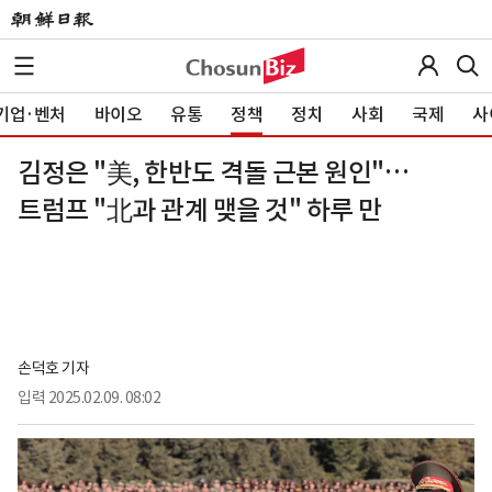
기업·벤처
바이오
유통
정책
정치
사회
국제
사
김정은 "美, 한반도 격돌 근본 원인"…
트럼프 "北과 관계 맺을 것" 하루 만
손덕호 기자
입력
2025.02.09. 08:02