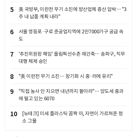
5
美 국방부, 이란전 무기 소진에 방산업체 증산 압박… "3
주 내 납품 계획 내라"
6
서울 영등포·구로 준공업지역에 2만7000가구 공급 속
도
7
'추진위원장 해임' 올림픽선수촌 재건축… 송파구, 직무
대행 체제 승인
8
"美 이란전 무기 소진… 장기화 시 중·러에 유리"
9
"직접 농사 안 지으면 내년까지 팔아라"… 양도세 중과
에 떨고 있는 6070
10
[뉴테크] 미세 플라스틱 꼼짝 마, 자연이 가르쳐준 청
소 그물