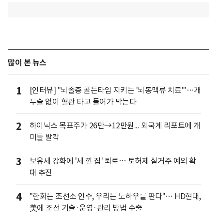
많이 본 뉴스
1
[인터뷰] "뇌졸중 골든타임 지키는 '뇌동맥류 치료'"…개
두술 없이 혈관 타고 들어가 막는다
2
하이닉스 목표주가 26만→12만원... 외국계 리포트에 개
미들 발칵
3
보유세 강화에 '세 낀 집' 퇴로… 토허제 실거주 예외 확
대 추진
4
"한화는 조선소 인수, 우리는 노하우를 판다"… HD현대,
美에 조선 기술·운영·관리 방법 수출