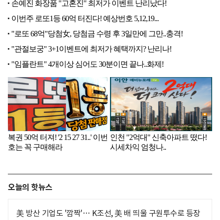
오늘의 핫뉴스
美 방산 기업도 '깜짝'… K조선, 美 배 띄울 구원투수로 등장