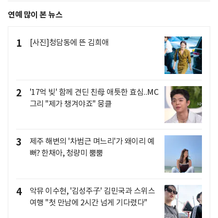
연예 많이 본 뉴스
1
[사진]청담동에 뜬 김희애
2
'17억 빚' 함께 견딘 친母 애틋한 효심..MC
그리 "제가 챙겨야죠" 뭉클
3
제주 해변의 '차범근 며느리'가 왜이리 예
뻐? 한채아, 청량미 뿜뿜
4
악뮤 이수현, '김성주子' 김민국과 스위스
여행 "첫 만남에 2시간 넘게 기다렸다"