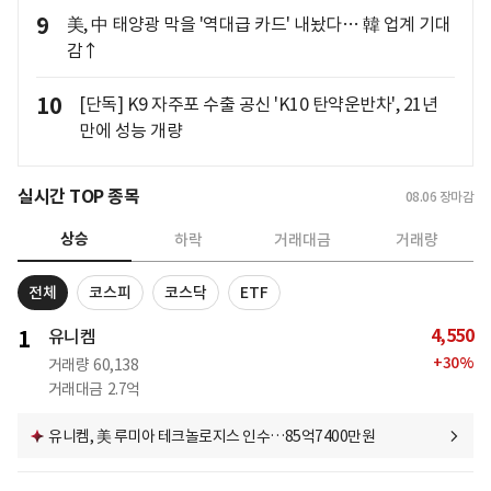
9
美, 中 태양광 막을 '역대급 카드' 내놨다… 韓 업계 기대
감↑
10
[단독] K9 자주포 수출 공신 'K10 탄약운반차', 21년
만에 성능 개량
실시간 TOP 종목
08.06
장마감
상승
하락
거래대금
거래량
전체
코스피
코스닥
ETF
4,550
1
유니켐
+
30
%
거래량
60,138
거래대금
2.7억
유니켐, 美 루미아 테크놀로지스 인수…85억7400만원