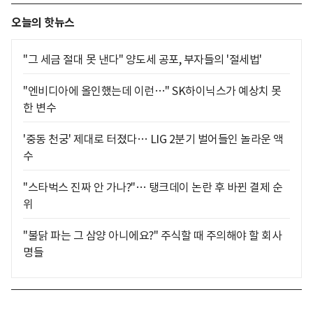
오늘의 핫뉴스
"그 세금 절대 못 낸다" 양도세 공포, 부자들의 '절세법'
"엔비디아에 올인했는데 이런…" SK하이닉스가 예상치 못
한 변수
'중동 천궁' 제대로 터졌다… LIG 2분기 벌어들인 놀라운 액
수
"스타벅스 진짜 안 가나?"… 탱크데이 논란 후 바뀐 결제 순
위
"불닭 파는 그 삼양 아니에요?" 주식할 때 주의해야 할 회사
명들