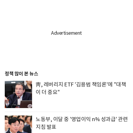
정책 많이 본 뉴스
靑, 레버리지 ETF '김용범 책임론'에 "대책
이 더 중요"
노동부, 이달 중 '영업이익 n% 성과급' 관련
지침 발표