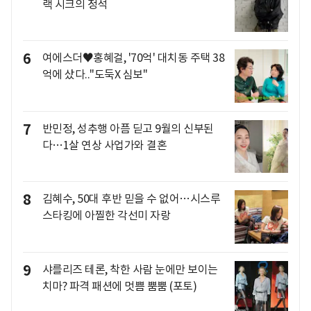
랙 시크의 정석
6
여에스더♥홍혜걸, '70억' 대치동 주택 38
억에 샀다.."도둑X 심보"
7
반민정, 성추행 아픔 딛고 9월의 신부된
다…1살 연상 사업가와 결혼
8
김혜수, 50대 후반 믿을 수 없어…시스루
스타킹에 아찔한 각선미 자랑
9
샤를리즈 테론, 착한 사람 눈에만 보이는
치마? 파격 패션에 멋쁨 뿜뿜 (포토)