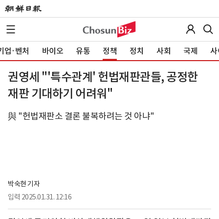
기업·벤처
바이오
유통
정책
정치
사회
국제
사
권영세 "'특수관계' 헌법재판관들, 공정한
재판 기대하기 어려워"
與 "헌법재판소 결론 불복하려는 것 아냐"
박숙현 기자
입력
2025.01.31. 12:16