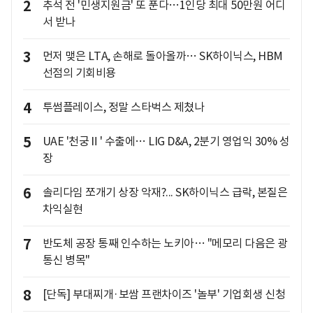
2
추석 전 '민생지원금' 또 푼다…1인당 최대 50만원 어디
서 받나
3
먼저 맺은 LTA, 손해로 돌아올까… SK하이닉스, HBM
선점의 기회비용
4
투썸플레이스, 정말 스타벅스 제쳤나
5
UAE '천궁Ⅱ' 수출에… LIG D&A, 2분기 영업익 30% 성
장
6
솔리다임 쪼개기 상장 악재?... SK하이닉스 급락, 본질은
차익실현
7
반도체 공장 통째 인수하는 노키아… "메모리 다음은 광
통신 병목"
8
[단독] 부대찌개·보쌈 프랜차이즈 '놀부' 기업회생 신청