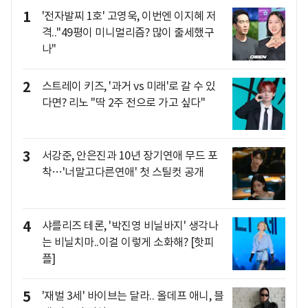
1
'전자발찌 1호' 고영욱, 이번엔 이지혜 저
격.."49평이 미니멀리즘? 많이 출세했구
나"
2
스트레이 키즈, '과거 vs 미래'로 갈 수 있
다면? 리노 "딱 2주 전으로 가고 싶다"
3
서강준, 안은진과 10년 장기연애 무드 포
착…'너말고다른연애' 첫 스틸컷 공개
4
샤를리즈 테론, '박진영 비닐바지' 생각나
는 비닐치마..이걸 이렇게 소화해? [핫피
플]
5
'재벌 3세' 바이브는 달라.. 올데프 애니, 블