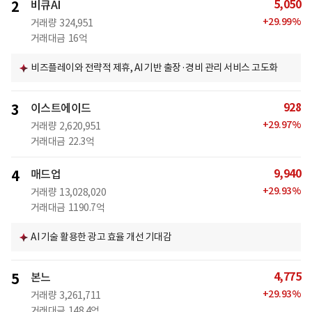
5,050
2
비큐AI
+
29.99
%
거래량
324,951
거래대금
16억
비즈플레이와 전략적 제휴, AI 기반 출장·경비 관리 서비스 고도화
928
3
이스트에이드
+
29.97
%
거래량
2,620,951
거래대금
22.3억
9,940
4
매드업
+
29.93
%
거래량
13,028,020
거래대금
1190.7억
AI 기술 활용한 광고 효율 개선 기대감
4,775
5
본느
+
29.93
%
거래량
3,261,711
거래대금
148.4억