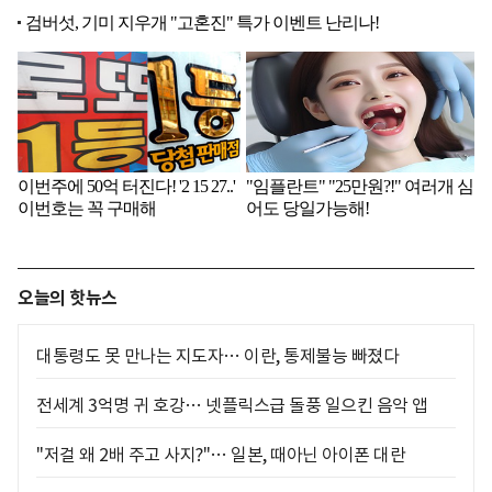
오늘의 핫뉴스
대통령도 못 만나는 지도자… 이란, 통제불능 빠졌다
전세계 3억명 귀 호강… 넷플릭스급 돌풍 일으킨 음악 앱
"저걸 왜 2배 주고 사지?"… 일본, 때아닌 아이폰 대란