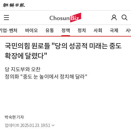
기업·벤처
바이오
유통
정책
정치
사회
국제
사
국민의힘 원로들 "당의 성공적 미래는 중도
확장에 달렸다"
당 지도부와 오찬
정의화 "중도 눈 높이에서 정치해 달라"
박숙현 기자
업데이트
2025.01.23. 19:51