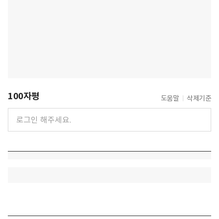
100자평
도움말
삭제기준