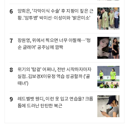
6
양희은, '각막이식 수술' 후 지팡이 짚은 근
황..'암투병' 박미선·이성미와 '밝은미소'
7
장원영, 위에서 찍으면 너무 아찔해…'청
순 글래머' 공주님에 깜짝
8
위기의 '탑걸' 어쩌나, 전반 시작하자마자
실점..김보경X이유정 역습 성공할까 ('골
때녀')
9
레드벨벳 웬디, 이런 옷 입고 연습을? 크롭
톱에 드러난 탄탄한 복근