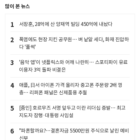
많이 본 뉴스
1
서장훈, 28억에 산 양재역 빌딩 450억에 내놨다
2
폭염에도 현장 지킨 공무원… 벼 낱알 세다, 화재 진압하
다 '풀썩'
3
'음악 앱'이 넷플릭스와 어깨 나란히… 스포티파이 유료
이용자 3억 돌파 비결은
4
애플, 日서 아이폰 가격 올리자 중고폰 주문량 2배 껑
충… 리퍼폰 패널은 신제품용 추월
5
[줌인] 호르무즈 서명 앞두고 이란 리더십 증발… 최고
지도자 잠행·대통령 사임설
6
"파혼할까요?…결혼자금 5500만원 주식으로 날린 예비
신부