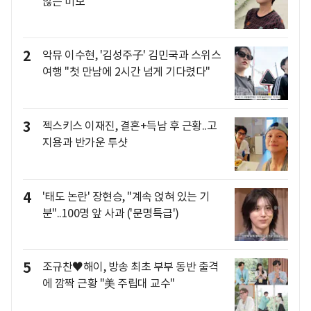
않는 미모
2
악뮤 이수현, '김성주子' 김민국과 스위스
여행 "첫 만남에 2시간 넘게 기다렸다"
3
젝스키스 이재진, 결혼+득남 후 근황..고
지용과 반가운 투샷
4
'태도 논란' 장현승, "계속 얹혀 있는 기
분"..100명 앞 사과 ('문명특급')
5
조규찬♥해이, 방송 최초 부부 동반 출격
에 깜짝 근황 "美 주립대 교수"