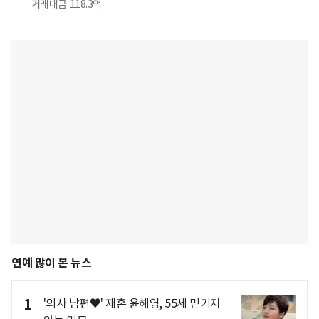
거래대금
118.3억
연예 많이 본 뉴스
1
'의사 남편♥' 재혼 윤해영, 55세 믿기지