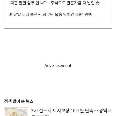
"파혼 말할 엄두 안 나"… 주식으로 결혼자금 다 날린 女
벼 낱알 세다 풀썩… 공무원 목숨 앗아간 60년 관행
정책 많이 본 뉴스
3기 신도시 토지보상 10개월 단축… 광역교