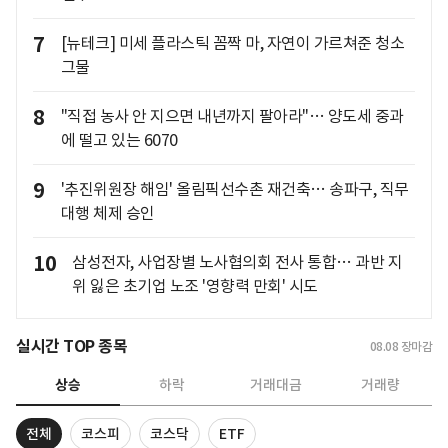
7
[뉴테크] 미세 플라스틱 꼼짝 마, 자연이 가르쳐준 청소
그물
8
"직접 농사 안 지으면 내년까지 팔아라"… 양도세 중과
에 떨고 있는 6070
9
'추진위원장 해임' 올림픽선수촌 재건축… 송파구, 직무
대행 체제 승인
10
삼성전자, 사업장별 노사협의회 전사 통합… 과반 지
위 잃은 초기업 노조 '영향력 만회' 시도
실시간 TOP 종목
08.08
장마감
상승
하락
거래대금
거래량
전체
코스피
코스닥
ETF