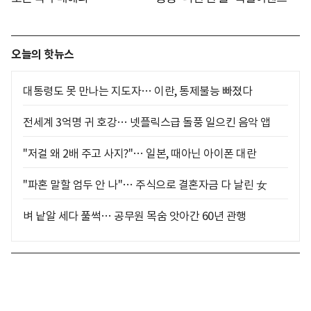
오늘의 핫뉴스
대통령도 못 만나는 지도자… 이란, 통제불능 빠졌다
전세계 3억명 귀 호강… 넷플릭스급 돌풍 일으킨 음악 앱
"저걸 왜 2배 주고 사지?"… 일본, 때아닌 아이폰 대란
"파혼 말할 엄두 안 나"… 주식으로 결혼자금 다 날린 女
벼 낱알 세다 풀썩… 공무원 목숨 앗아간 60년 관행