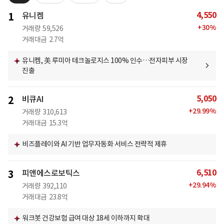
4,550
1
유니켐
+
30
%
거래량
59,526
거래대금
2.7억
유니켐, 美 루미아 테크놀로지스 100% 인수…전자피부 시장
진출
5,050
2
비큐AI
+
29.99
%
거래량
310,613
거래대금
15.3억
비즈플레이와 AI 기반 업무자동화 서비스 전략적 제휴
6,510
3
피앤에스로보틱스
+
29.94
%
거래량
392,110
거래대금
23.8억
워크봇 건강보험 급여 대상 18세 이하까지 확대