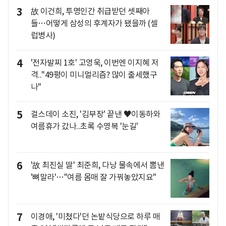
3
故 이건희, 투명인간 취급받던 셋째아
들…어떻게 삼성의 후계자가 됐을까 (셀
럽병사)
4
'전자발찌 1호' 고영욱, 이번엔 이지혜 저
격.."49평이 미니멀리즘? 많이 출세했구
나"
5
걸스데이 소진, '김부장' 끝낸 ♥이동하와
여름휴가 갔나..초록 수영복 '눈길'
6
'故 최진실 딸' 최준희, 다낭 물속에서 뽐낸
'뼈말라'…"여름 몸매 잘 가꿔놓았지요"
7
이경애, '미쳤다'던 논밭식당으로 하루 매