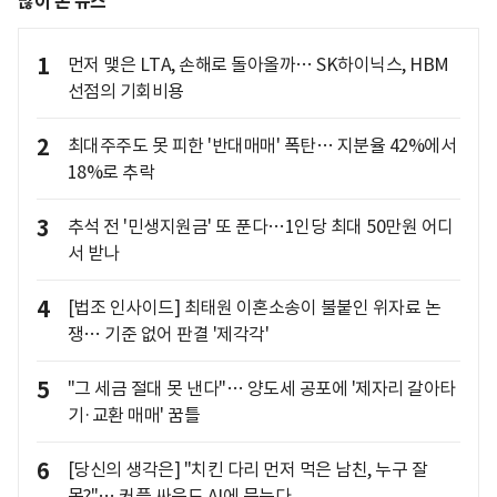
많이 본 뉴스
1
먼저 맺은 LTA, 손해로 돌아올까… SK하이닉스, HBM
선점의 기회비용
2
최대주주도 못 피한 '반대매매' 폭탄… 지분율 42%에서
18%로 추락
3
추석 전 '민생지원금' 또 푼다…1인당 최대 50만원 어디
서 받나
4
[법조 인사이드] 최태원 이혼소송이 불붙인 위자료 논
쟁… 기준 없어 판결 '제각각'
5
"그 세금 절대 못 낸다"… 양도세 공포에 '제자리 갈아타
기·교환 매매' 꿈틀
6
[당신의 생각은] "치킨 다리 먼저 먹은 남친, 누구 잘
못?"… 커플 싸움도 AI에 묻는다