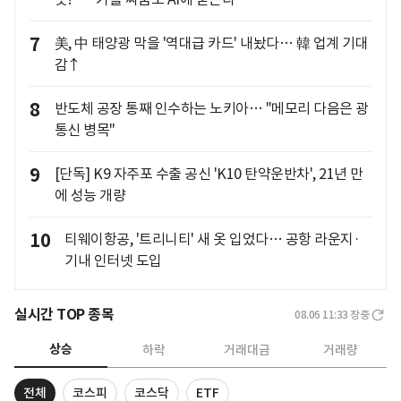
7
美, 中 태양광 막을 '역대급 카드' 내놨다… 韓 업계 기대
감↑
8
반도체 공장 통째 인수하는 노키아… "메모리 다음은 광
통신 병목"
9
[단독] K9 자주포 수출 공신 'K10 탄약운반차', 21년 만
에 성능 개량
10
티웨이항공, '트리니티' 새 옷 입었다… 공항 라운지·
기내 인터넷 도입
실시간 TOP 종목
08.06 11:33
장중
상승
하락
거래대금
거래량
전체
코스피
코스닥
ETF