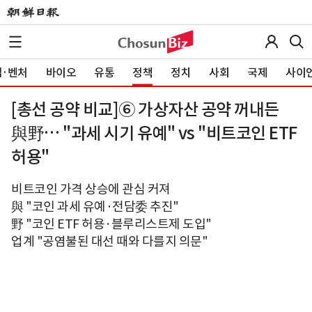
·벤처
바이오
유통
정책
정치
사회
국제
사이
[총선 공약 비교]⑥ 가상자산 공약 꺼내든
與野… "과세 시기 유예" vs "비트코인 ETF
허용"
비트코인 가격 상승에 관심 커져
與 "코인 과세 유예·전담委 추진"
野 "코인 ETF 허용·블루리스트제 도입"
업계 "공염불된 대선 때와 다를지 의문"