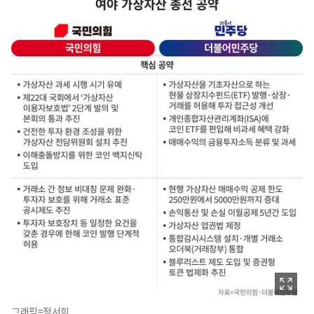
그래픽=정서희