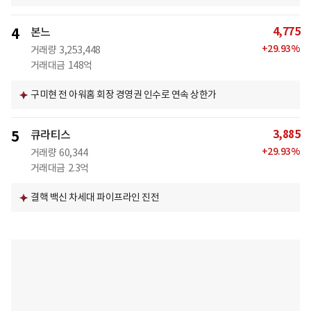
4,775
4
본느
+
29.93
%
거래량
3,253,448
거래대금
148억
구미현 전 아워홈 회장 경영권 인수로 연속 상한가
3,885
5
큐라티스
+
29.93
%
거래량
60,344
거래대금
2.3억
결핵 백신 차세대 파이프라인 진전