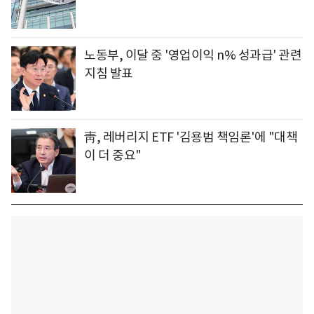
노동부, 이달 중 '영업이익 n% 성과급' 관련
지침 발표
靑, 레버리지 ETF '김용범 책임론'에 "대책
이 더 중요"