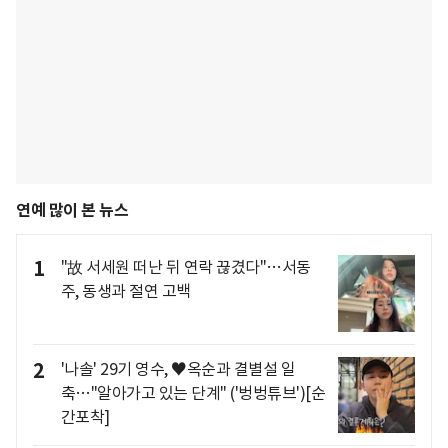
연예 많이 본 뉴스
1
"故 서세원 떠난 뒤 연락 끊겼다"…서동
주, 동생과 절연 고백
2
'나솔' 29기 영수, ♥옥순과 결별설 일
축…"알아가고 있는 단계" ('벙벙튜브')[순
간포착]