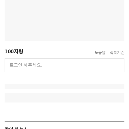
100자평
도움말
삭제기준