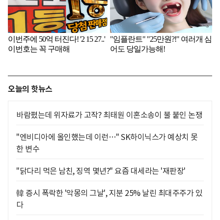
오늘의 핫뉴스
바람폈는데 위자료가 고작? 최태원 이혼소송이 불 붙인 논쟁
"엔비디아에 올인했는데 이런…" SK하이닉스가 예상치 못
한 변수
"닭다리 먹은 남친, 징역 몇년?" 요즘 대세라는 '재판장'
韓 증시 폭락한 '악몽의 그날', 지분 25% 날린 최대주주가 있
다