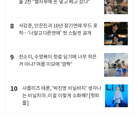
출 2천 "쌀자루에 돈 넣고 베고 잤다"
8
서강준, 안은진과 10년 장기연애 무드 포
착…'너말고다른연애' 첫 스틸컷 공개
9
전소미, 수영복이 핫걸 담기에 너무 작은
거 아냐? 여름 미모에 '깜짝'
10
샤를리즈 테론, '박진영 비닐바지' 생각나
는 비닐치마..이걸 이렇게 소화해? [핫피
플]