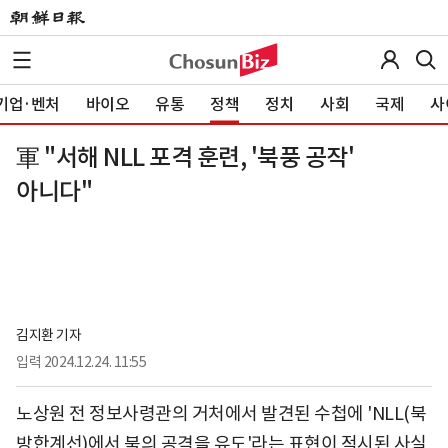
기업·벤처
바이오
유통
정책
정치
사회
국제
사
軍 "서해 NLL 포격 훈련, '북풍 공작'
아니다"
김지환 기자
입력
2024.12.24. 11:55
노상원 전 정보사령관의 거처에서 발견된 수첩에 'NLL(북
방한계선)에서 북의 공격을 유도'라는 표현이 적시된 사실