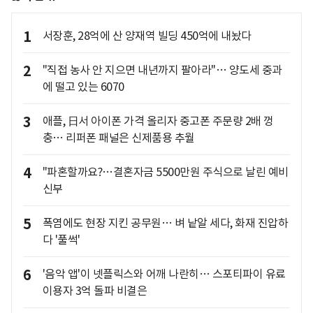
1
서장훈, 28억에 산 양재역 빌딩 450억에 내놨다
2
"직접 농사 안 지으면 내년까지 팔아라"… 양도세 중과
에 떨고 있는 6070
3
애플, 日서 아이폰 가격 올리자 중고폰 주문량 2배 껑
충… 리퍼폰 패널은 신제품용 추월
4
"파혼할까요?…결혼자금 5500만원 주식으로 날린 예비
신부
5
폭염에도 현장 지킨 공무원… 벼 낱알 세다, 화재 진압하
다 '풀썩'
6
'음악 앱'이 넷플릭스와 어깨 나란히… 스포티파이 유료
이용자 3억 돌파 비결은