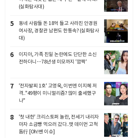
(실화탐사대)
5
동네 사람들 돈 18억 들고 사라진 안경원
여사장, 경찰관 남편도 한통속? (실화탐사
대)
6
이지아, 가족 친일 논란에도 단단한 소신
전하더니…78년생 미모까지 '깜짝'
7
'전자발찌 1호' 고영욱, 이번엔 이지혜 저
격.."49평이 미니멀리즘? 많이 출세했구
나"
8
'첫 내한' 크리스토퍼 놀란, 전세기 내리자
마자 소금빵 먹으러 갔다..맷 데이먼 고척
돔行 [Oh!쎈 이슈]