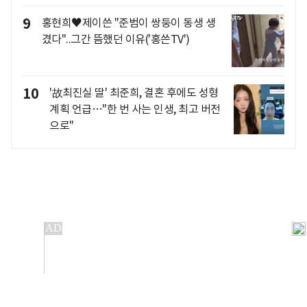
9
홍현희♥제이쓴 "준범이 쌍둥이 동생 생
겼다"..그간 뜸했던 이유('홍쓴TV')
10
'故최진실 딸' 최준희, 결혼 후에도 성형
계획 언급…"한 번 사는 인생, 최고 버전
으로"
개인정보처리방침
앱설치(Android)
본 사이트의 주가 시세정보는 정보 제공 목적이며, 오류가