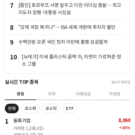
7
[줌인] 호르무즈 서명 앞두고 이란 리더십 증발… 최고
지도자 잠행·대통령 사임설
8
"강제 국장 복귀냐"… ISA 세제 개편에 투자자 불만
9
수백만원 오른 국민 첫차 아반떼 흥행 성공할까
10
[뉴테크] 미세 플라스틱 꼼짝 마, 자연이 가르쳐준 청
소 그물
실시간 TOP 종목
08.07
장마감
상승
하락
거래대금
거래량
전체
코스피
코스닥
ETF
8,060
1
동화기업
+
30
%
거래량
1,338,415