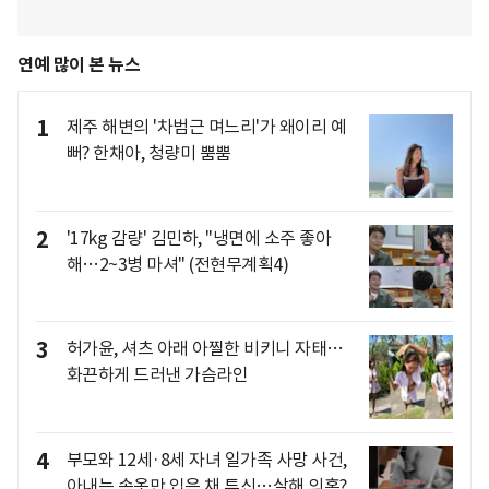
연예 많이 본 뉴스
1
제주 해변의 '차범근 며느리'가 왜이리 예
뻐? 한채아, 청량미 뿜뿜
2
'17kg 감량' 김민하, "냉면에 소주 좋아
해…2~3병 마셔" (전현무계획4)
3
허가윤, 셔츠 아래 아찔한 비키니 자태…
화끈하게 드러낸 가슴라인
4
부모와 12세·8세 자녀 일가족 사망 사건,
아내는 속옷만 입은 채 투신…살해 의혹?