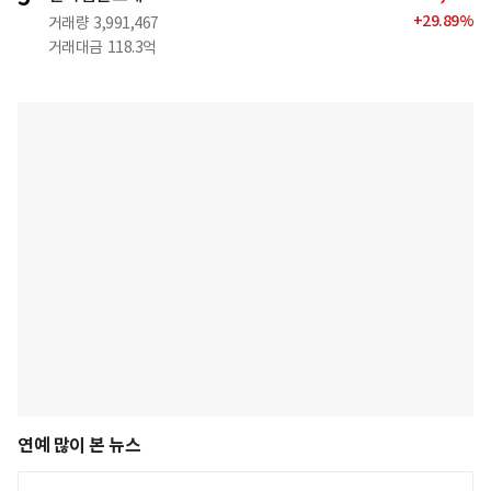
+
29.89
%
거래량
3,991,467
거래대금
118.3억
연예 많이 본 뉴스