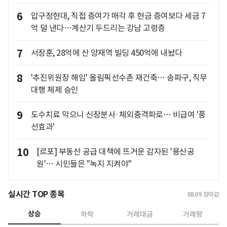
6
압구정현대, 직접 증여가 매각 후 현금 증여보다 세금 7
억 덜 낸다…계산기 두드리는 강남 고령층
7
서장훈, 28억에 산 양재역 빌딩 450억에 내놨다
8
'추진위원장 해임' 올림픽선수촌 재건축… 송파구, 직무
대행 체제 승인
9
도수치료 막으니 신장분사·체외충격파로… 비급여 '풍
선효과'
10
[르포] 부동산 공급 대책에 뜨거운 감자된 '용산공
원'… 시민들은 "녹지 지켜야"
실시간 TOP 종목
08.09
장마감
상승
하락
거래대금
거래량