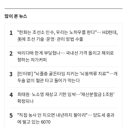
많이 본 뉴스
1
"한화는 조선소 인수, 우리는 노하우를 판다"… HD현대,
美에 조선 기술·운영·관리 방법 수출
2
박리다매 한계 부딪혔나… 국내선 가격 올리고 해외로
향하는 저가커피
3
[인터뷰] "뇌졸중 골든타임 지키는 '뇌동맥류 치료'"…개
두술 없이 혈관 타고 들어가 막는다
4
최태원·노소영 재상고 기한 임박…'재산분할금 1조원'
확정되나
5
"직접 농사 안 지으면 내년까지 팔아라"… 양도세 중과
에 떨고 있는 6070