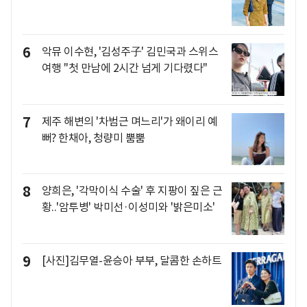
6
악뮤 이수현, '김성주子' 김민국과 스위스
여행 "첫 만남에 2시간 넘게 기다렸다"
7
제주 해변의 '차범근 며느리'가 왜이리 예
뻐? 한채아, 청량미 뿜뿜
8
양희은, '각막이식 수술' 후 지팡이 짚은 근
황..'암투병' 박미선·이성미와 '밝은미소'
9
[사진]김무열-윤승아 부부, 달콤한 손하트