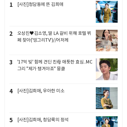
1
[사진]청담동에 뜬 김희애
2
오상진♥김소영, 딸 LA 갈비 위해 호텔 뷔
페 찾아('띵그리TV')//어저께
3
'17억 빚' 함께 견딘 친母 애틋한 효심..MC
그리 "제가 챙겨야죠" 뭉클
4
[사진]김희애, 우아한 미소
5
[사진]김희애, 청담룩의 정석