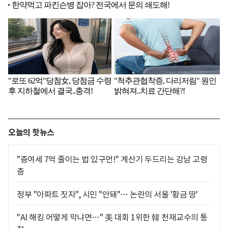
오늘의 핫뉴스
"증여세 7억 줄이는 법 있구먼!" 계산기 두드리는 강남 고령
층
정부 "아파트 짓자", 시민 "안돼"… 논란의 서울 '황금 땅'
"AI 해킹 어떻게 막냐면…" 美 대회 1위한 韓 천재교수의 통