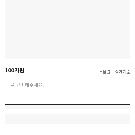
100자평
도움말
삭제기준