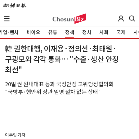
기업·벤처
바이오
유통
정책
정치
사회
국제
사
韓 권한대행, 이재용·정의선·최태원·
구광모와 각각 통화… "수출·생산 안정
최선"
20일 권 원내대표 등과 국정안정 고위당정협의회
"국방부·행안위 장관 임명 절차 없는 상태"
이주형 기자