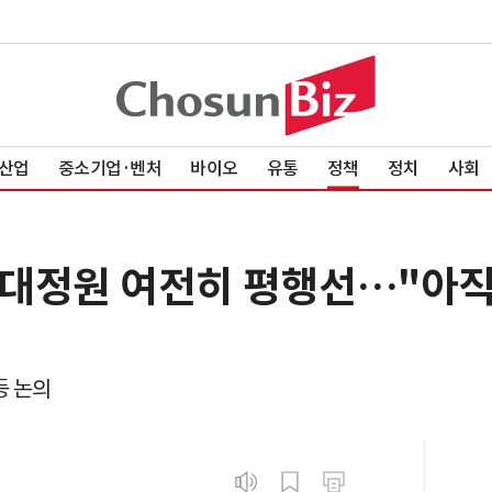
산업
중소기업·벤처
바이오
유통
정책
정치
사회
대정원 여전히 평행선…"아직
등 논의