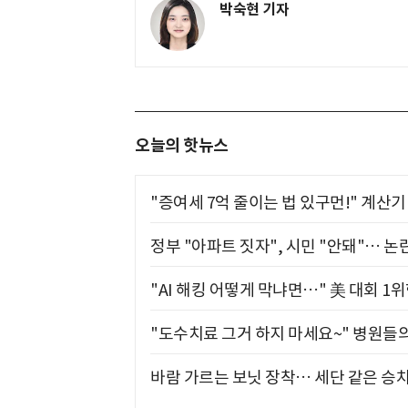
박숙현 기자
오늘의 핫뉴스
"증여세 7억 줄이는 법 있구먼!" 계산
정부 "아파트 짓자", 시민 "안돼"… 논란
"AI 해킹 어떻게 막냐면…" 美 대회 1
"도수치료 그거 하지 마세요~" 병원들
바람 가르는 보닛 장착… 세단 같은 승