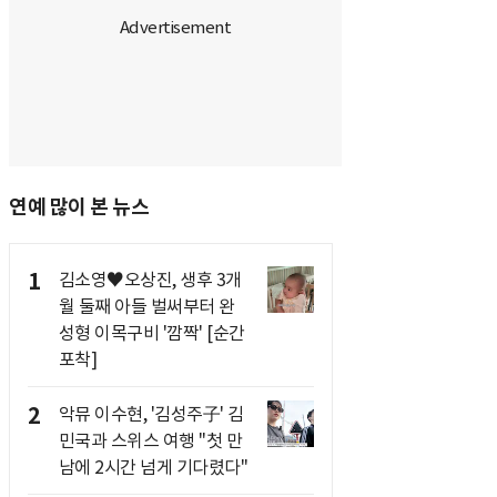
연예 많이 본 뉴스
1
김소영♥오상진, 생후 3개
월 둘째 아들 벌써부터 완
성형 이목구비 '깜짝' [순간
포착]
2
악뮤 이수현, '김성주子' 김
민국과 스위스 여행 "첫 만
남에 2시간 넘게 기다렸다"