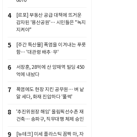
6070
4
[르포] 부동산 공급 대책에 뜨거운
감자된 '용산공원'… 시민들은 "녹지
지켜야"
5
[주간 특산물] 폭염을 이겨내는 푸릇
함… '대관령 배추·무'
6
서장훈, 28억에 산 양재역 빌딩 450
억에 내놨다
7
폭염에도 현장 지킨 공무원… 벼 낱
알 세다, 화재 진압하다 '풀썩'
8
'추진위원장 해임' 올림픽선수촌 재
건축… 송파구, 직무대행 체제 승인
9
[뉴테크] 미세 플라스틱 꼼짝 마, 자