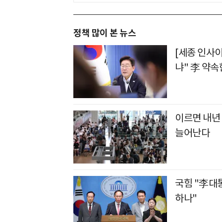
정책 많이 본 뉴스
[세종 인사
냐" 李 약속
이르면 내년 
늘어난다
국힘 "李대
하나"