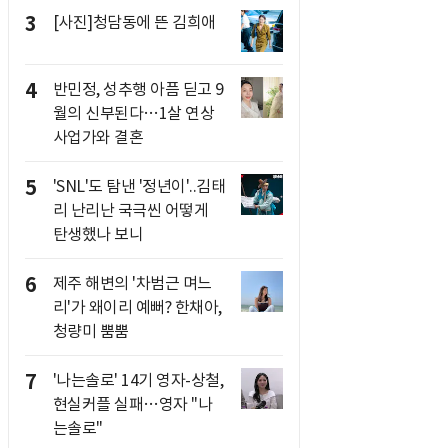
3
[사진]청담동에 뜬 김희애
4
반민정, 성추행 아픔 딛고 9
월의 신부된다…1살 연상
사업가와 결혼
5
'SNL'도 탐낸 '정년이'..김태
리 난리난 국극씬 어떻게
탄생했나 보니
6
제주 해변의 '차범근 며느
리'가 왜이리 예뻐? 한채아,
청량미 뿜뿜
7
'나는솔로' 14기 영자-상철,
현실커플 실패…영자 "나
는솔로"