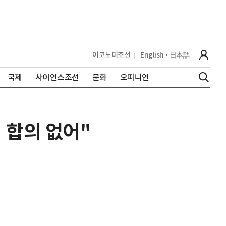
이코노미조선
English
日本語
국제
사이언스조선
문화
오피니언
 합의 없어"