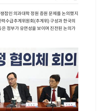
 쟁점인 의과대학 정원 증원 문제를 논의했지
료인력수급추계위원회(추계위) 구성과 한국의
등은 정부가 유연성을 보이며 진전된 논의가