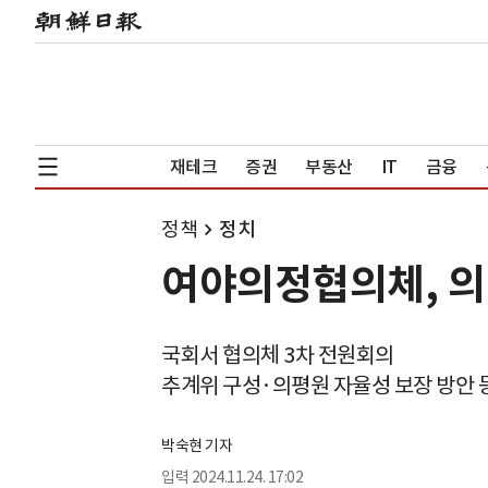
재테크
증권
부동산
IT
금융
정책
정치
여야의정협의체, 의
국회서 협의체 3차 전원회의
추계위 구성·의평원 자율성 보장 방안 
박숙현 기자
입력
2024.11.24. 17:02