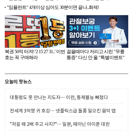
오늘의 핫뉴스
대통령도 못 만나는 지도자… 이란, 통제불능 빠졌다
전세계 3억명 귀 호강… 넷플릭스급 돌풍 일으킨 음악 앱
"저걸 왜 2배 주고 사지?"… 일본, 때아닌 아이폰 대란