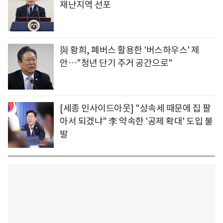
재난지역 선포
與 황희, 폐버스 활용한 '버스하우스' 제
안…"청년 단기 주거 공간으로"
[세종 인사이드아웃] "상속세 때문에 집 팔
아서 되겠냐" 李 약속한 '공제 확대' 도입 불
발