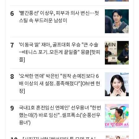
6
'빨간풍선' 이상우, 피부과 의사 변신…첫
스틸 속 부드러운 남성미
7
'이동국 딸' 재아, 골프대회 우승 "큰 수술
→테니스 포기..모든게 끝일줄" 뭉클[핫피
플]
8
'오싹한 연애' 박은빈 "원작 손예진보다 6
배 이상의 새 설정..풍족해졌다"[Oh!쎈 현
장]
9
국내1호 혼전임신 연예인' 선우용녀 "한번
했는데(?) 바로 임신"..셀프폭소('순풍선우
용녀')