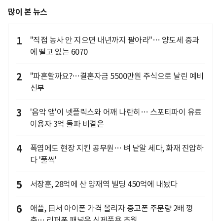
많이 본 뉴스
1
"직접 농사 안 지으면 내년까지 팔아라"… 양도세 중과
에 떨고 있는 6070
2
"파혼할까요?…결혼자금 5500만원 주식으로 날린 예비
신부
3
'음악 앱'이 넷플릭스와 어깨 나란히… 스포티파이 유료
이용자 3억 돌파 비결은
4
폭염에도 현장 지킨 공무원… 벼 낱알 세다, 화재 진압하
다 '풀썩'
5
서장훈, 28억에 산 양재역 빌딩 450억에 내놨다
6
애플, 日서 아이폰 가격 올리자 중고폰 주문량 2배 껑
충… 리퍼폰 패널은 신제품용 추월