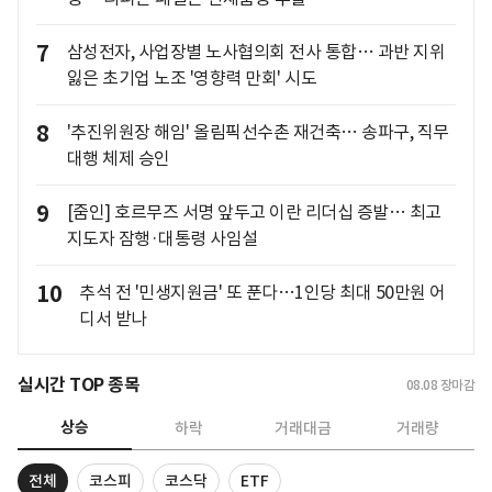
7
삼성전자, 사업장별 노사협의회 전사 통합… 과반 지위
잃은 초기업 노조 '영향력 만회' 시도
8
'추진위원장 해임' 올림픽선수촌 재건축… 송파구, 직무
대행 체제 승인
9
[줌인] 호르무즈 서명 앞두고 이란 리더십 증발… 최고
지도자 잠행·대통령 사임설
10
추석 전 '민생지원금' 또 푼다…1인당 최대 50만원 어
디서 받나
실시간 TOP 종목
08.08
장마감
상승
하락
거래대금
거래량
전체
코스피
코스닥
ETF