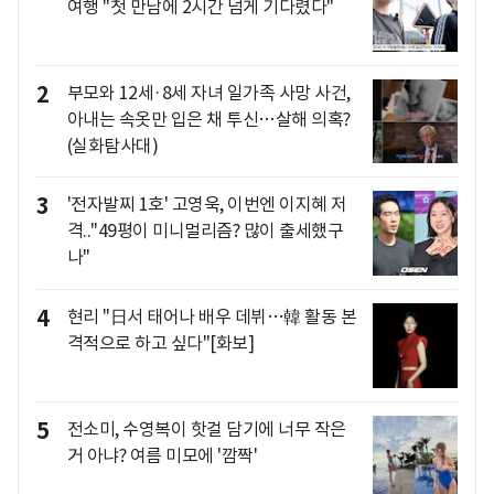
여행 "첫 만남에 2시간 넘게 기다렸다"
2
부모와 12세·8세 자녀 일가족 사망 사건,
아내는 속옷만 입은 채 투신…살해 의혹?
(실화탐사대)
3
'전자발찌 1호' 고영욱, 이번엔 이지혜 저
격.."49평이 미니멀리즘? 많이 출세했구
나"
4
현리 "日서 태어나 배우 데뷔…韓 활동 본
격적으로 하고 싶다"[화보]
5
전소미, 수영복이 핫걸 담기에 너무 작은
거 아냐? 여름 미모에 '깜짝'