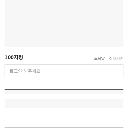
100자평
도움말
삭제기준