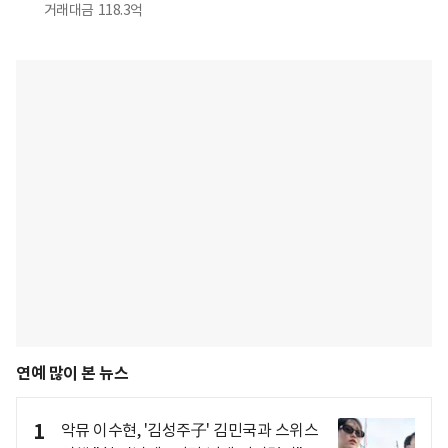
거래대금
118.3억
연예 많이 본 뉴스
1
악뮤 이수현, '김성주子' 김민국과 스위스