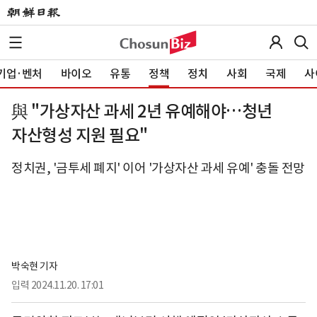
기업·벤처
바이오
유통
정책
정치
사회
국제
사
與 "가상자산 과세 2년 유예해야…청년
자산형성 지원 필요"
정치권, '금투세 폐지' 이어 '가상자산 과세 유예' 충돌 전망
박숙현 기자
입력
2024.11.20. 17:01