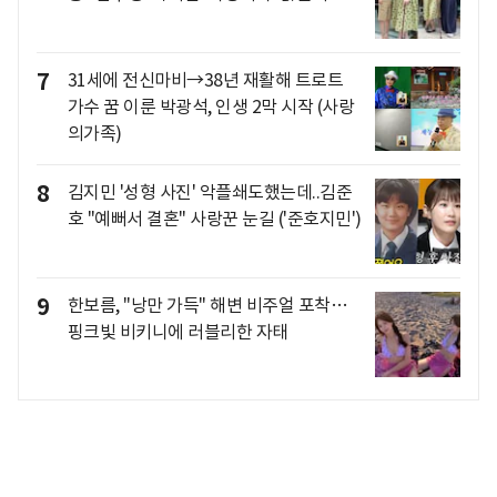
7
31세에 전신마비→38년 재활해 트로트
가수 꿈 이룬 박광석, 인생 2막 시작 (사랑
의가족)
8
김지민 '성형 사진' 악플쇄도했는데..김준
호 "예뻐서 결혼" 사랑꾼 눈길 ('준호지민')
9
한보름, "낭만 가득" 해변 비주얼 포착…
핑크빛 비키니에 러블리한 자태