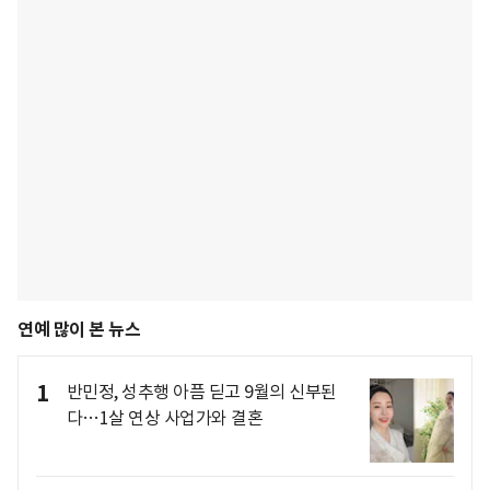
연예 많이 본 뉴스
1
반민정, 성추행 아픔 딛고 9월의 신부된
다…1살 연상 사업가와 결혼