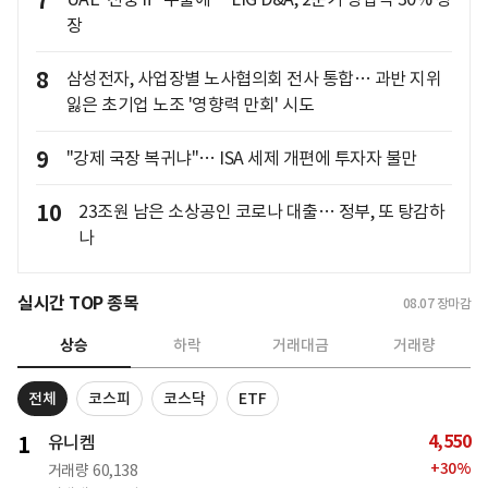
7
장
8
삼성전자, 사업장별 노사협의회 전사 통합… 과반 지위
잃은 초기업 노조 '영향력 만회' 시도
9
"강제 국장 복귀냐"… ISA 세제 개편에 투자자 불만
10
23조원 남은 소상공인 코로나 대출… 정부, 또 탕감하
나
실시간 TOP 종목
08.07
장마감
상승
하락
거래대금
거래량
전체
코스피
코스닥
ETF
4,550
1
유니켐
+
30
%
거래량
60,138