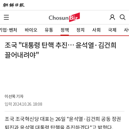
기업·벤처
바이오
유통
정책
정치
사회
국제
사
조국 "대통령 탄핵 추진… 윤석열·김건희
끌어내려야"
이선목 기자
입력
2024.10.26. 18:08
조국 조국혁신당 대표는 26일 "윤석열·김건희 공동 정권
퇴진과 윤석열 대통령 탄핵을 추진하겠다"고 밝혔다.