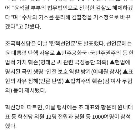
어 "윤석열 부부의 법무법인으로 전락한 검찰도 해체하겠
다"며 "수사와 기소를 분리해 검찰청을 기소청으로 바꾸
겠다"고 말했다.
조국혁신당은 이날 '탄핵선언문'도 발표했다. 선언문에는
윤 대통령 탄핵 사유로 ▲민주공화국·국민주권주의 등 헌
법적 가치 훼손(명태균 씨 관련 국정농단 의혹) ▲헌법에
명시된 국민 생명·안전 보호 역할 방기(이태원 참사) ▲표
현의 자유 침해(언론 탄압) ▲법치주의 훼손(김 여사 무혐
의) 등이 제시됐다.
혁신당에 따르면, 이날 행사에는 조 대표와 황운하 원내대
표 등 혁신당 의원 12명 전원과 당원 등 1000여명이 참석
했다.