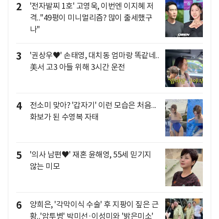
2
'전자발찌 1호' 고영욱, 이번엔 이지혜 저
격.."49평이 미니멀리즘? 많이 출세했구
나"
3
'권상우♥' 손태영, 대치동 엄마랑 똑같네..
美서 고3 아들 위해 3시간 운전
4
전소미 맞아? '갑자기' 이런 모습은 처음...
화보가 된 수영복 자태
5
'의사 남편♥' 재혼 윤해영, 55세 믿기지
않는 미모
6
양희은, '각막이식 수술' 후 지팡이 짚은 근
황..'암투병' 박미선·이성미와 '밝은미소'