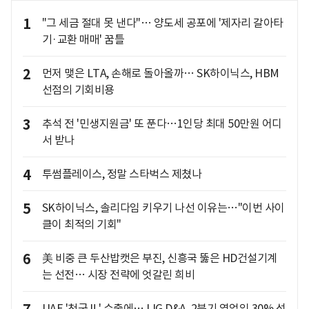
1
"그 세금 절대 못 낸다"… 양도세 공포에 '제자리 갈아타
기·교환 매매' 꿈틀
2
먼저 맺은 LTA, 손해로 돌아올까… SK하이닉스, HBM
선점의 기회비용
3
추석 전 '민생지원금' 또 푼다…1인당 최대 50만원 어디
서 받나
4
투썸플레이스, 정말 스타벅스 제쳤나
5
SK하이닉스, 솔리다임 키우기 나선 이유는…"이번 사이
클이 최적의 기회"
6
美 비중 큰 두산밥캣은 부진, 신흥국 뚫은 HD건설기계
는 선전… 시장 전략에 엇갈린 희비
UAE '천궁Ⅱ' 수출에… LIG D&A, 2분기 영업익 30% 성