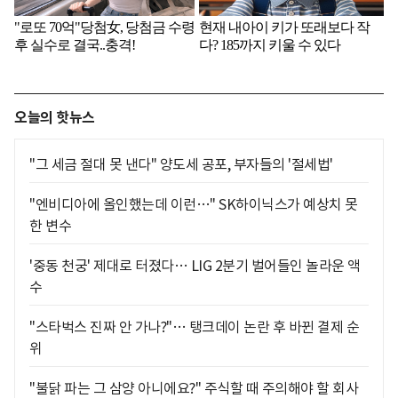
오늘의 핫뉴스
"그 세금 절대 못 낸다" 양도세 공포, 부자들의 '절세법'
"엔비디아에 올인했는데 이런…" SK하이닉스가 예상치 못
한 변수
'중동 천궁' 제대로 터졌다… LIG 2분기 벌어들인 놀라운 액
수
"스타벅스 진짜 안 가나?"… 탱크데이 논란 후 바뀐 결제 순
위
"불닭 파는 그 삼양 아니에요?" 주식할 때 주의해야 할 회사