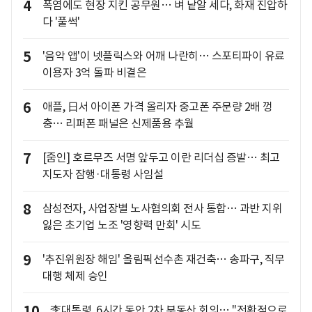
4
폭염에도 현장 지킨 공무원… 벼 낱알 세다, 화재 진압하
다 '풀썩'
5
'음악 앱'이 넷플릭스와 어깨 나란히… 스포티파이 유료
이용자 3억 돌파 비결은
6
애플, 日서 아이폰 가격 올리자 중고폰 주문량 2배 껑
충… 리퍼폰 패널은 신제품용 추월
7
[줌인] 호르무즈 서명 앞두고 이란 리더십 증발… 최고
지도자 잠행·대통령 사임설
8
삼성전자, 사업장별 노사협의회 전사 통합… 과반 지위
잃은 초기업 노조 '영향력 만회' 시도
9
'추진위원장 해임' 올림픽선수촌 재건축… 송파구, 직무
대행 체제 승인
10
李대통령, 6시간 동안 2차 부동산 회의… "전환적으로