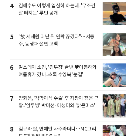
4
김혜수도 이렇게 열심히 하는데..'무조건
살 빠지는' 루틴 공개
5
"故 서세원 떠난 뒤 연락 끊겼다"…서동
주, 동생과 절연 고백
6
걸스데이 소진, '김부장' 끝낸 ♥이동하와
여름휴가 갔나..초록 수영복 '눈길'
7
양희은, '각막이식 수술' 후 지팡이 짚은 근
황..'암투병' 박미선·이성미와 '밝은미소'
8
김구라 딸, 연예인 사주라더니…MC그리