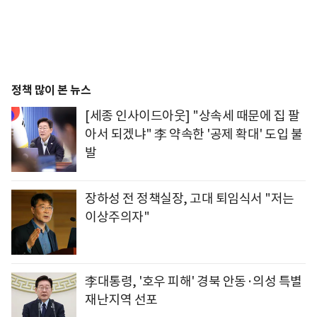
정책 많이 본 뉴스
[세종 인사이드아웃] "상속세 때문에 집 팔
아서 되겠냐" 李 약속한 '공제 확대' 도입 불
발
장하성 전 정책실장, 고대 퇴임식서 "저는
이상주의자"
李대통령, '호우 피해' 경북 안동·의성 특별
재난지역 선포