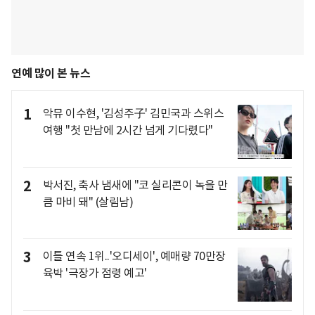
연예 많이 본 뉴스
1
악뮤 이수현, '김성주子' 김민국과 스위스
여행 "첫 만남에 2시간 넘게 기다렸다"
2
박서진, 축사 냄새에 "코 실리콘이 녹을 만
큼 마비 돼" (살림남)
3
이틀 연속 1위..'오디세이', 예매량 70만장
육박 '극장가 점령 예고'