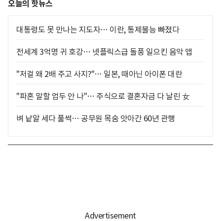
오늘의 핫뉴스
대통령도 못 만나는 지도자… 이란, 통제불능 빠졌다
전세계 3억명 귀 호강… 넷플릭스급 돌풍 일으킨 음악 앱
"저걸 왜 2배 주고 사지?"… 일본, 때아닌 아이폰 대란
"파혼 말할 엄두 안 나"… 주식으로 결혼자금 다 날린 女
벼 낱알 세다 풀썩… 공무원 목숨 앗아간 60년 관행