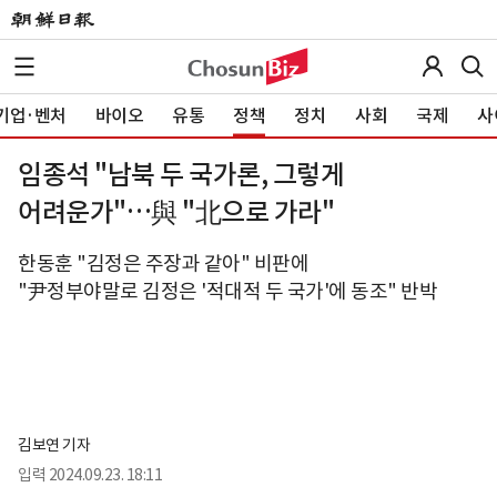
기업·벤처
바이오
유통
정책
정치
사회
국제
사
임종석 "남북 두 국가론, 그렇게
어려운가"…與 "北으로 가라"
한동훈 "김정은 주장과 같아" 비판에
"尹정부야말로 김정은 '적대적 두 국가'에 동조" 반박
김보연 기자
입력
2024.09.23. 18:11