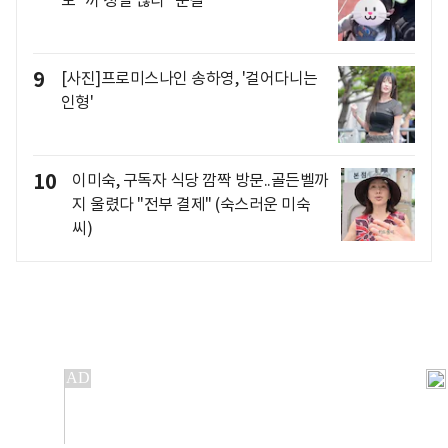
도 "끼 정말 많다" 눈길
9
[사진]프로미스나인 송하영, '걸어다니는
인형'
10
이미숙, 구독자 식당 깜짝 방문..골든벨까
지 울렸다 "전부 결제" (숙스러운 미숙
씨)
개인정보처리방침
앱설치(Android)