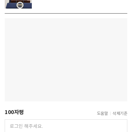
100자평
도움말
삭제기준