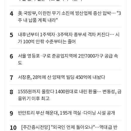
4
美 국방부, 이란전 무기 소진에 방산업체 증산 압박… "3
주 내 납품 계획 내라"
5
내후년부터 1주택자·3주택자 종부세 격차 커진다… 시
가 100억 안팎 수준부터는 줄어
6
서울 영등포·구로 준공업지역에 2만7000가구 공급 속
도
7
서장훈, 28억에 산 양재역 빌딩 450억에 내놨다
8
1555원까지 올랐다 1400원대로 내린 환율… 변동성, 금
융위기 이후 최고
9
반얀트리 부산 해운대, 195개 객실·다이닝 시설 공개
10
[주간증시전망] "외국인 언제 돌아오나"…역대급 반