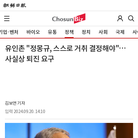
기업·벤처
바이오
유통
정책
정치
사회
국제
사
유인촌 "정몽규, 스스로 거취 결정해야"…
사실상 퇴진 요구
김보연 기자
입력
2024.09.20. 14:10