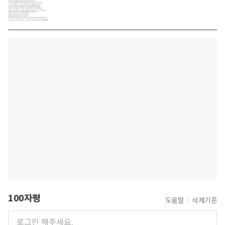
100자평
도움말
삭제기준