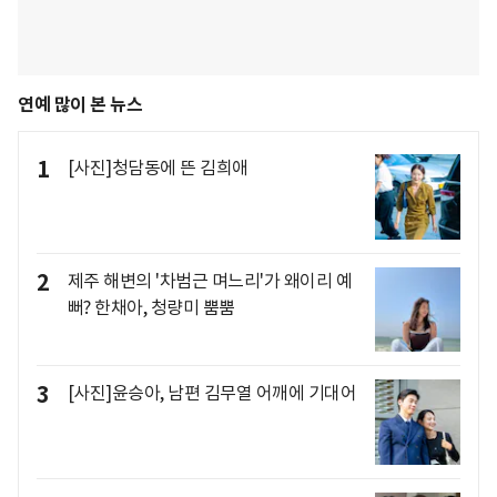
연예 많이 본 뉴스
1
[사진]청담동에 뜬 김희애
2
제주 해변의 '차범근 며느리'가 왜이리 예
뻐? 한채아, 청량미 뿜뿜
3
[사진]윤승아, 남편 김무열 어깨에 기대어