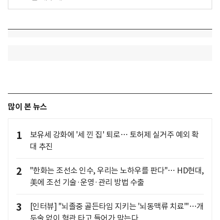
많이 본 뉴스
1
보유세 강화에 '세 낀 집' 퇴로… 토허제 실거주 예외 확
대 추진
2
"한화는 조선소 인수, 우리는 노하우를 판다"… HD현대,
美에 조선 기술·운영·관리 방법 수출
3
[인터뷰] "뇌졸중 골든타임 지키는 '뇌동맥류 치료'"…개
두술 없이 혈관 타고 들어가 막는다