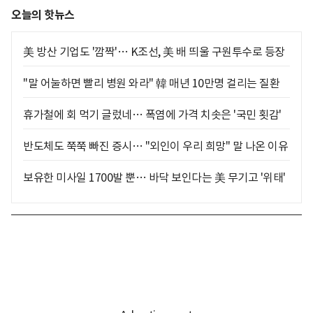
오늘의 핫뉴스
美 방산 기업도 '깜짝'… K조선, 美 배 띄울 구원투수로 등장
"말 어눌하면 빨리 병원 와라" 韓 매년 10만명 걸리는 질환
휴가철에 회 먹기 글렀네… 폭염에 가격 치솟은 '국민 횟감'
반도체도 쭉쭉 빠진 증시… "외인이 우리 희망" 말 나온 이유
보유한 미사일 1700발 뿐… 바닥 보인다는 美 무기고 '위태'