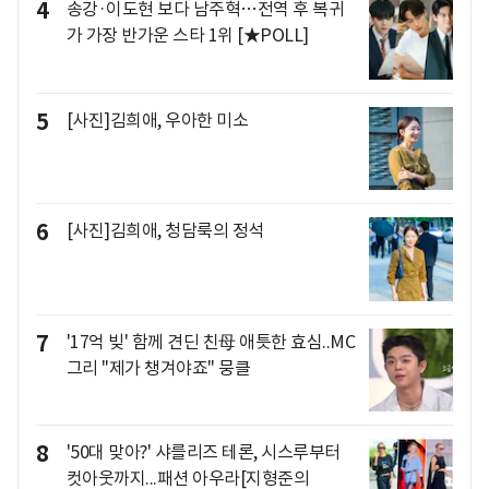
4
송강·이도현 보다 남주혁…전역 후 복귀
가 가장 반가운 스타 1위 [★POLL]
5
[사진]김희애, 우아한 미소
6
[사진]김희애, 청담룩의 정석
7
'17억 빚' 함께 견딘 친母 애틋한 효심..MC
그리 "제가 챙겨야죠" 뭉클
8
'50대 맞아?' 샤를리즈 테론, 시스루부터
컷아웃까지...패션 아우라[지형준의