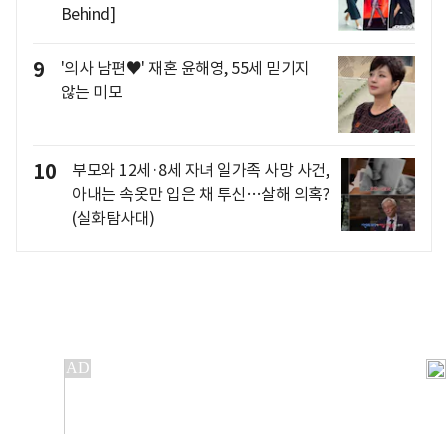
Behind]
9
'의사 남편♥' 재혼 윤해영, 55세 믿기지
않는 미모
10
부모와 12세·8세 자녀 일가족 사망 사건,
아내는 속옷만 입은 채 투신…살해 의혹?
(실화탐사대)
개인정보처리방침
앱설치(Android)