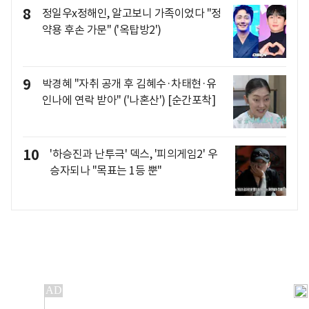
8
정일우x정해인, 알고보니 가족이었다 "정
약용 후손 가문" ('옥탑방2')
9
박경혜 "자취 공개 후 김혜수·차태현·유
인나에 연락 받아" ('나혼산') [순간포착]
10
'하승진과 난투극' 덱스, '피의게임2' 우
승자되나 "목표는 1등 뿐"