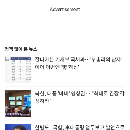
정책 많이 본 뉴스
잘나가는 기재부 국채과…'부총리의 남자'
이어 이번엔 '靑 핵심'
북한, 태풍 '바비' 영향권… "최대로 긴장 각
성하라"
한병도 "국힘, 李대통령 업무보고 발언으로