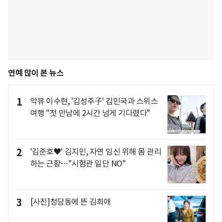
연예 많이 본 뉴스
1
악뮤 이수현, '김성주子' 김민국과 스위스
여행 "첫 만남에 2시간 넘게 기다렸다"
2
'김준호♥' 김지민, 자연 임신 위해 몸 관리
하는 근황…"시험관 일단 NO"
3
[사진]청담동에 뜬 김희애