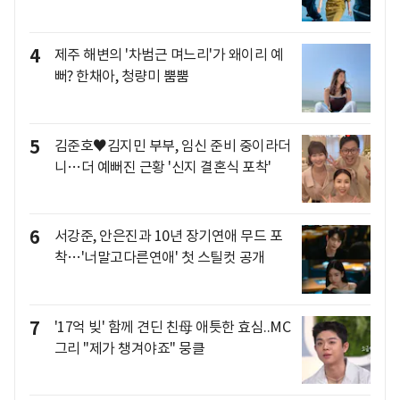
4
제주 해변의 '차범근 며느리'가 왜이리 예
뻐? 한채아, 청량미 뿜뿜
5
김준호♥김지민 부부, 임신 준비 중이라더
니…더 예뻐진 근황 '신지 결혼식 포착'
6
서강준, 안은진과 10년 장기연애 무드 포
착…'너말고다른연애' 첫 스틸컷 공개
7
'17억 빚' 함께 견딘 친母 애틋한 효심..MC
그리 "제가 챙겨야죠" 뭉클