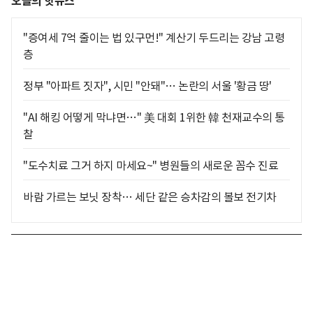
오늘의 핫뉴스
"증여세 7억 줄이는 법 있구먼!" 계산기 두드리는 강남 고령
층
정부 "아파트 짓자", 시민 "안돼"… 논란의 서울 '황금 땅'
"AI 해킹 어떻게 막냐면…" 美 대회 1위한 韓 천재교수의 통
찰
"도수치료 그거 하지 마세요~" 병원들의 새로운 꼼수 진료
바람 가르는 보닛 장착… 세단 같은 승차감의 볼보 전기차