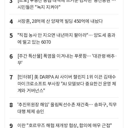
3
[르포] 부동산 공급 대책에 뜨거운 감자된 '용산공원'…
시민들은 "녹지 지켜야"
4
서장훈, 28억에 산 양재역 빌딩 450억에 내놨다
5
"직접 농사 안 지으면 내년까지 팔아라"… 양도세 중과
에 떨고 있는 6070
6
[주간 특산물] 폭염을 이겨내는 푸릇함… '대관령 배추·
무'
7
[인터뷰] 美 DARPA AI 사이버 챌린지 1위 이끈 김태수
마이크로소프트 부사장 "AI 모델보다 중요한건 운영 체
계와 거버넌스"
8
'추진위원장 해임' 올림픽선수촌 재건축… 송파구, 직무
대행 체제 승인
9
이란 "호르무즈 해협 재개방 협상, 합의에 매우 근접"