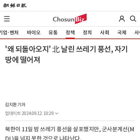
기업·벤처
바이오
유통
정책
정치
사회
국제
사
'왜 되돌아오지' 北 날린 쓰레기 풍선, 자기
땅에 떨어져
김지환 기자
업데이트
2024.09.12. 10:29
북한이 11일 밤 쓰레기 풍선을 살포했지만, 군사분계선(M
DL)을 넘지 못한 것으로 나타났다.