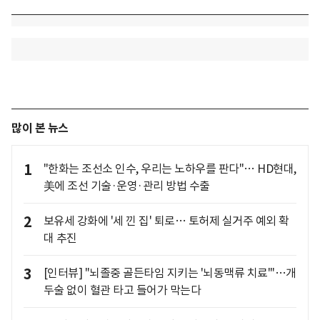
많이 본 뉴스
1
"한화는 조선소 인수, 우리는 노하우를 판다"… HD현대,
美에 조선 기술·운영·관리 방법 수출
2
보유세 강화에 '세 낀 집' 퇴로… 토허제 실거주 예외 확
대 추진
3
[인터뷰] "뇌졸중 골든타임 지키는 '뇌동맥류 치료'"…개
두술 없이 혈관 타고 들어가 막는다