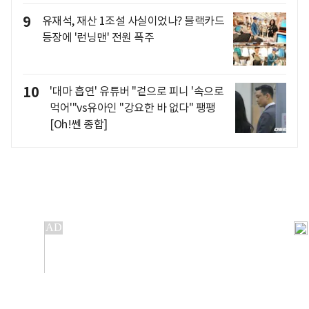
9
유재석, 재산 1조설 사실이었나? 블랙카드
등장에 '런닝맨' 전원 폭주
10
'대마 흡연' 유튜버 "겉으로 피니 '속으로
먹어'"vs유아인 "강요한 바 없다" 팽팽
[Oh!쎈 종합]
개인정보처리방침
앱설치(Android)
본 사이트의 주가 시세정보는 정보 제공 목적이며, 오류가