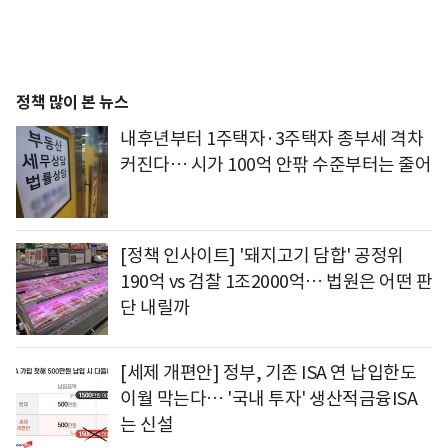
정책 많이 본 뉴스
내후년부터 1주택자·3주택자 종부세 격차
커진다… 시가 100억 안팎 수준부터는 줄어
[정책 인사이트] '돼지고기 담합' 공정위
190억 vs 검찰 1조2000억… 법원은 어떤 판
단 내릴까
[세제 개편안] 정부, 기존 ISA 연 납입한도
이월 막는다… '국내 투자' 생산적금융ISA
는 신설