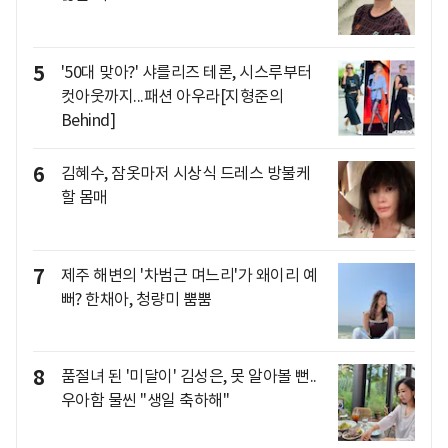
5
'50대 맞아?' 샤를리즈 테론, 시스루부터
컷아웃까지...패션 아우라[지형준의
Behind]
6
김혜수, 잠옷마저 시상식 드레스 방불케
할 몸매
7
제주 해변의 '차범근 며느리'가 왜이리 예
뻐? 한채아, 청량미 뿜뿜
8
품절녀 된 '미달이' 김성은, 못 알아볼 뻔..
우아함 물씬 "생일 축하해"