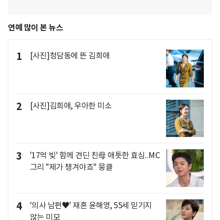
연예 많이 본 뉴스
1
[사진]청담동에 뜬 김희애
2
[사진]김희애, 우아한 미소
3
'17억 빚' 함께 견딘 친母 애틋한 효심..MC
그리 "제가 챙겨야죠" 뭉클
4
'의사 남편♥' 재혼 윤해영, 55세 믿기지
않는 미모