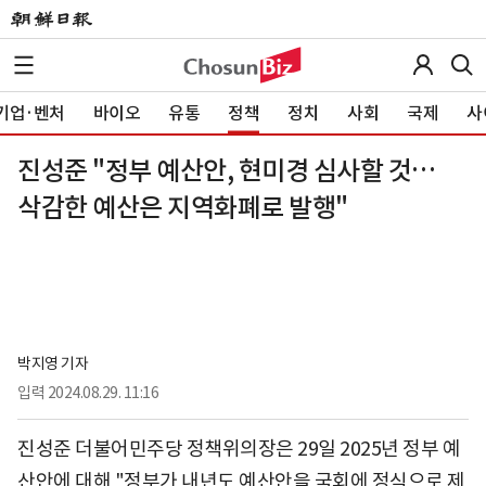
기업·벤처
바이오
유통
정책
정치
사회
국제
사
진성준 "정부 예산안, 현미경 심사할 것…
삭감한 예산은 지역화폐로 발행"
박지영 기자
입력
2024.08.29. 11:16
진성준 더불어민주당 정책위의장은 29일 2025년 정부 예
산안에 대해 "정부가 내년도 예산안을 국회에 정식으로 제