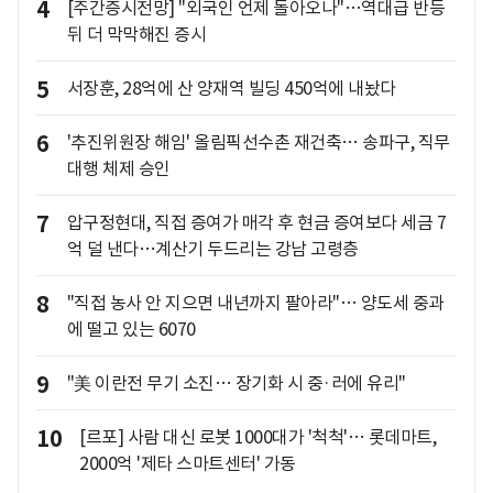
4
[주간증시전망] "외국인 언제 돌아오나"…역대급 반등
뒤 더 막막해진 증시
5
서장훈, 28억에 산 양재역 빌딩 450억에 내놨다
6
'추진위원장 해임' 올림픽선수촌 재건축… 송파구, 직무
대행 체제 승인
7
압구정현대, 직접 증여가 매각 후 현금 증여보다 세금 7
억 덜 낸다…계산기 두드리는 강남 고령층
8
"직접 농사 안 지으면 내년까지 팔아라"… 양도세 중과
에 떨고 있는 6070
9
"美 이란전 무기 소진… 장기화 시 중·러에 유리"
10
[르포] 사람 대신 로봇 1000대가 '척척'… 롯데마트,
2000억 '제타 스마트센터' 가동