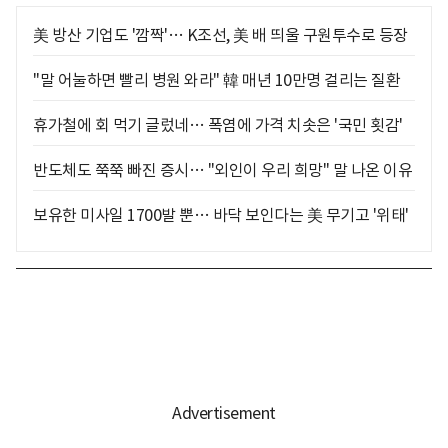
美 방산 기업도 '깜짝'… K조선, 美 배 띄울 구원투수로 등장
"말 어눌하면 빨리 병원 와라" 韓 매년 10만명 걸리는 질환
휴가철에 회 먹기 글렀네… 폭염에 가격 치솟은 '국민 횟감'
반도체도 쭉쭉 빠진 증시… "외인이 우리 희망" 말 나온 이유
보유한 미사일 1700발 뿐… 바닥 보인다는 美 무기고 '위태'