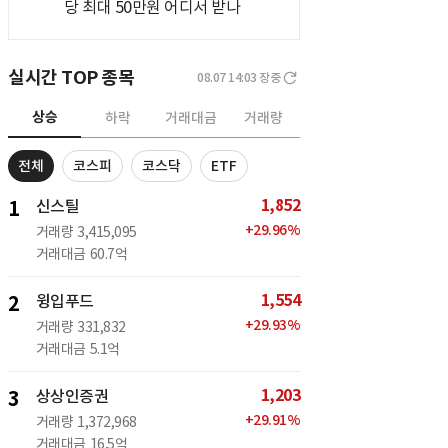
당 최대 50만원 어디서 받나
실시간 TOP 종목
08.07 14:03
장중
상승
하락
거래대금
거래량
전체
코스피
코스닥
ETF
1,852
1
신스틸
+
29.96
%
거래량
3,415,095
거래대금
60.7억
1,554
2
윙입푸드
+
29.93
%
거래량
331,832
거래대금
5.1억
1,203
3
상상인증권
+
29.91
%
거래량
1,372,968
거래대금
16.5억