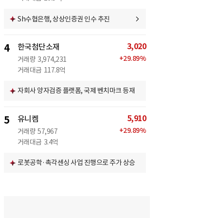
Sh수협은행, 상상인증권 인수 추진
3,020
4
한국첨단소재
+
29.89
%
거래량
3,974,231
거래대금
117.8억
자회사 양자검증 플랫폼, 국제 벤치마크 등재
5,910
5
유니켐
+
29.89
%
거래량
57,967
거래대금
3.4억
로봇공학·촉각센싱 사업 진행으로 주가 상승