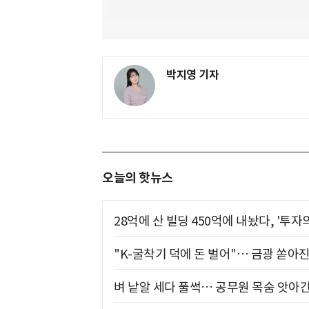
박지영 기자
오늘의 핫뉴스
28억에 산 빌딩 450억에 내놨다, '투자
"K-굴착기 덕에 돈 벌어"… 금광 쏟아
벼 낱알 세다 풀썩… 공무원 목숨 앗아간