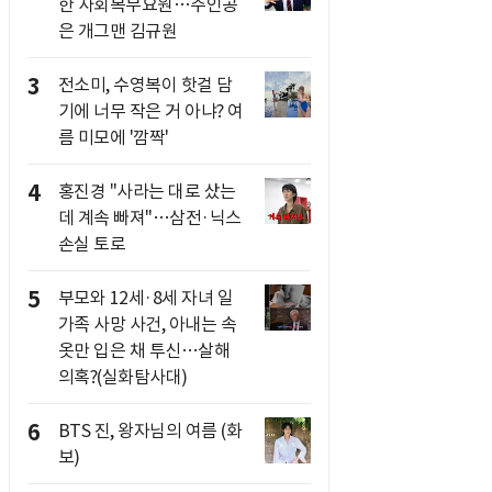
한 사회복무요원…주인공
은 개그맨 김규원
3
전소미, 수영복이 핫걸 담
기에 너무 작은 거 아냐? 여
름 미모에 '깜짝'
4
홍진경 "사라는 대로 샀는
데 계속 빠져"…삼전·닉스
손실 토로
5
부모와 12세·8세 자녀 일
가족 사망 사건, 아내는 속
옷만 입은 채 투신…살해
의혹?(실화탐사대)
6
BTS 진, 왕자님의 여름 (화
보)