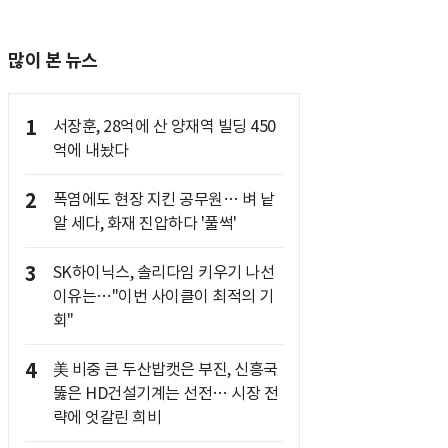
많이 본 뉴스
1
서장훈, 28억에 산 양재역 빌딩 450
억에 내놨다
2
폭염에도 현장 지킨 공무원… 벼 낱
알 세다, 화재 진압하다 '풀썩'
3
SK하이닉스, 솔리다임 키우기 나선
이유는…"이번 사이클이 최적의 기
회"
4
美 비중 큰 두산밥캣은 부진, 신흥국
뚫은 HD건설기계는 선전… 시장 전
략에 엇갈린 희비