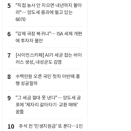
5
"직접 농사 안 지으면 내년까지 팔아
라"… 양도세 중과에 떨고 있는
6070
6
"강제 국장 복귀냐"… ISA 세제 개편
에 투자자 불만
7
[사이언스카페] AI가 세균 잡는 바이
러스 생성, 내성균도 감염
8
수백만원 오른 국민 첫차 아반떼 흥
행 성공할까
9
"그 세금 절대 못 낸다"… 양도세 공
포에 '제자리 갈아타기·교환 매매'
꿈틀
10
추석 전 '민생지원금' 또 푼다…1인