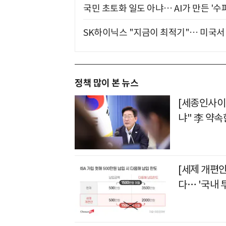
국민 초토화 일도 아냐… AI가 만든 '수
SK하이닉스 "지금이 최적기"… 미국서 
정책 많이 본 뉴스
[세종인사이
냐" 李 약속
[세제 개편안
다… '국내 