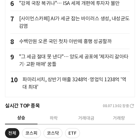
6
"강제 국장 복귀냐"… ISA 세제 개편에 투자자 불만
7
[사이언스카페] AI가 세균 잡는 바이러스 생성, 내성균도
감염
8
수백만원 오른 국민 첫차 아반떼 흥행 성공할까
9
"그 세금 절대 못 낸다"… 양도세 공포에 '제자리 갈아타
기·교환 매매' 꿈틀
10
파마리서치, 상반기 매출 3248억·영업익 1238억 '역
대 최대'
실시간 TOP 종목
08.07 13:02
장중
상승
하락
거래대금
거래량
전체
코스피
코스닥
ETF