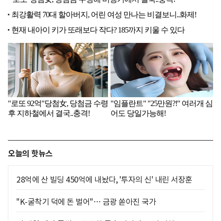
오늘의 핫뉴스
28억에 산 빌딩 450억에 내놨다, '투자의 신' 내린 서장훈
"K-굴착기 덕에 돈 벌어"… 금광 쏟아진 국가