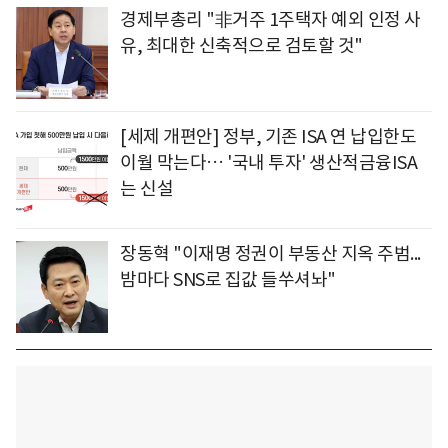
경제부총리 "非거주 1주택자 예외 인정 사
유, 최대한 신축적으로 검토할 것"
[세제 개편안] 정부, 기존 ISA 연 납입한도
이월 막는다… '국내 투자' 생산적금융ISA
는 신설
장동혁 "이재명 정권이 부동산 지옥 주범...
밤마다 SNS로 집값 들쑤셔놔"