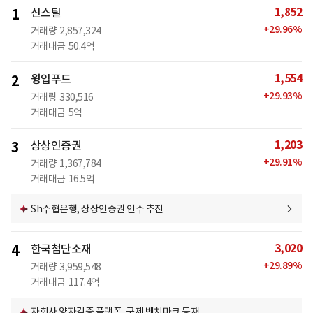
1,852
1
신스틸
+
29.96
%
거래량
2,857,324
거래대금
50.4억
1,554
2
윙입푸드
+
29.93
%
거래량
330,516
거래대금
5억
1,203
3
상상인증권
+
29.91
%
거래량
1,367,784
거래대금
16.5억
Sh수협은행, 상상인증권 인수 추진
3,020
4
한국첨단소재
+
29.89
%
거래량
3,959,548
거래대금
117.4억
자회사 양자검증 플랫폼, 국제 벤치마크 등재