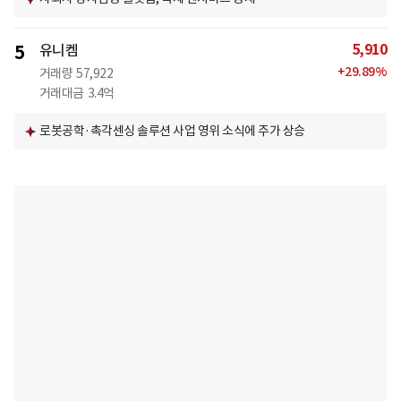
5,910
5
유니켐
+
29.89
%
거래량
57,922
거래대금
3.4억
로봇공학·촉각센싱 솔루션 사업 영위 소식에 주가 상승