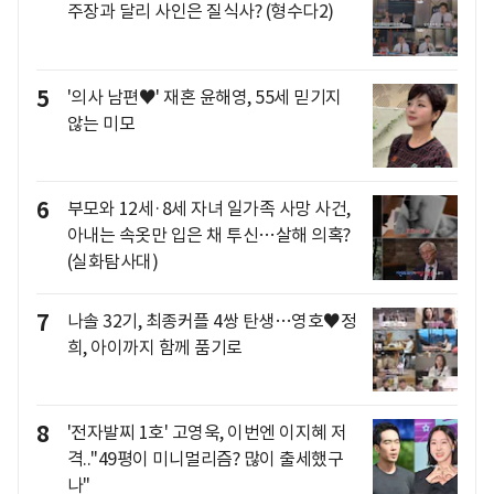
주장과 달리 사인은 질식사? (형수다2)
5
'의사 남편♥' 재혼 윤해영, 55세 믿기지
않는 미모
6
부모와 12세·8세 자녀 일가족 사망 사건,
아내는 속옷만 입은 채 투신…살해 의혹?
(실화탐사대)
7
나솔 32기, 최종커플 4쌍 탄생…영호♥정
희, 아이까지 함께 품기로
8
'전자발찌 1호' 고영욱, 이번엔 이지혜 저
격.."49평이 미니멀리즘? 많이 출세했구
나"