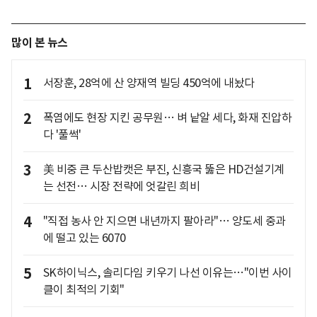
많이 본 뉴스
1
서장훈, 28억에 산 양재역 빌딩 450억에 내놨다
2
폭염에도 현장 지킨 공무원… 벼 낱알 세다, 화재 진압하
다 '풀썩'
3
美 비중 큰 두산밥캣은 부진, 신흥국 뚫은 HD건설기계
는 선전… 시장 전략에 엇갈린 희비
4
"직접 농사 안 지으면 내년까지 팔아라"… 양도세 중과
에 떨고 있는 6070
5
SK하이닉스, 솔리다임 키우기 나선 이유는…"이번 사이
클이 최적의 기회"