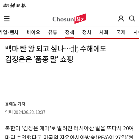
기업·벤처
바이오
유통
정책
정치
사회
국제
사
백마 탄 왕 되고 싶나…北 수해에도
김정은은 '품종 말' 쇼핑
윤예원 기자
입력
2024.08.28. 13:37
북한이 '김정은 애마'로 알려진 러시아산 말을 또다시 20여
마리 수입했다고 미국의 자유아시아방송(RFA)이 27일(현