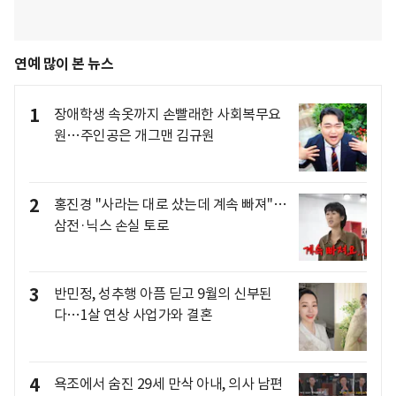
연예 많이 본 뉴스
1
장애학생 속옷까지 손빨래한 사회복무요
원…주인공은 개그맨 김규원
2
홍진경 "사라는 대로 샀는데 계속 빠져"…
삼전·닉스 손실 토로
3
반민정, 성추행 아픔 딛고 9월의 신부된
다…1살 연상 사업가와 결혼
4
욕조에서 숨진 29세 만삭 아내, 의사 남편