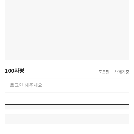
100자평
도움말
삭제기준