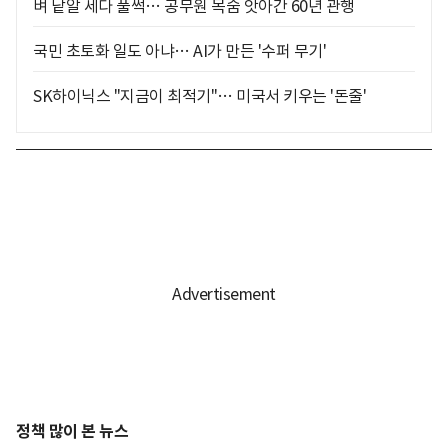
벼 낱알 세다 풀썩… 공무원 목숨 앗아간 60년 관행
국민 초토화 일도 아냐… AI가 만든 '수퍼 무기'
SK하이닉스 "지금이 최적기"… 미국서 키우는 '돈줄'
정책 많이 본 뉴스