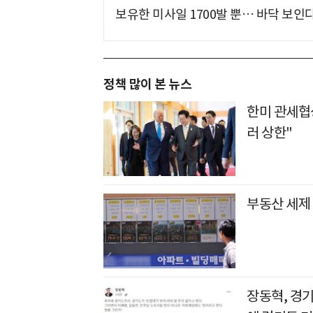
보유한 미사일 1700발 뿐… 바닥 보인다
정책 많이 본 뉴스
한미 관세협
러 상한"
부동산 세제 
장동혁, 경기