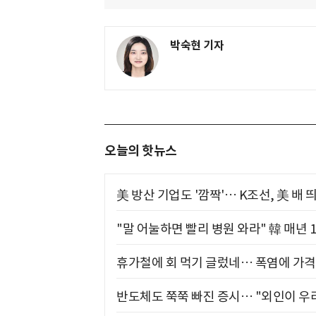
박숙현 기자
오늘의 핫뉴스
美 방산 기업도 '깜짝'… K조선, 美 배
"말 어눌하면 빨리 병원 와라" 韓 매년 
휴가철에 회 먹기 글렀네… 폭염에 가격 
반도체도 쭉쭉 빠진 증시… "외인이 우리