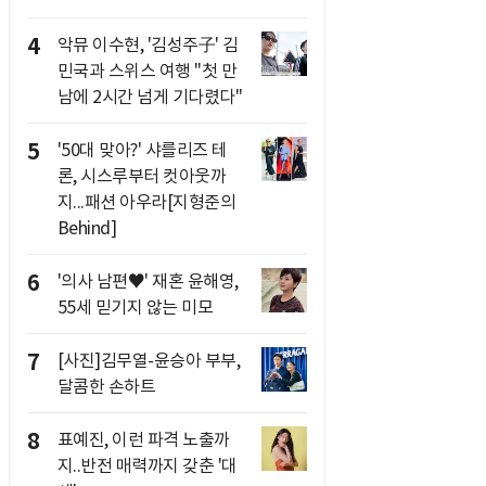
4
악뮤 이수현, '김성주子' 김
민국과 스위스 여행 "첫 만
남에 2시간 넘게 기다렸다"
5
'50대 맞아?' 샤를리즈 테
론, 시스루부터 컷아웃까
지...패션 아우라[지형준의
Behind]
6
'의사 남편♥' 재혼 윤해영,
55세 믿기지 않는 미모
7
[사진]김무열-윤승아 부부,
달콤한 손하트
8
표예진, 이런 파격 노출까
지..반전 매력까지 갖춘 '대