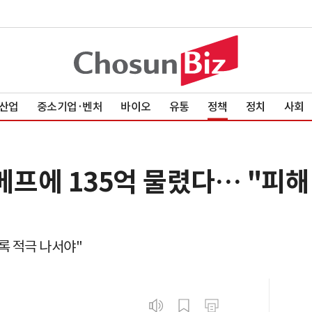
산업
중소기업·벤처
바이오
유통
정책
정치
사회
메프에 135억 물렸다… "피해
록 적극 나서야"