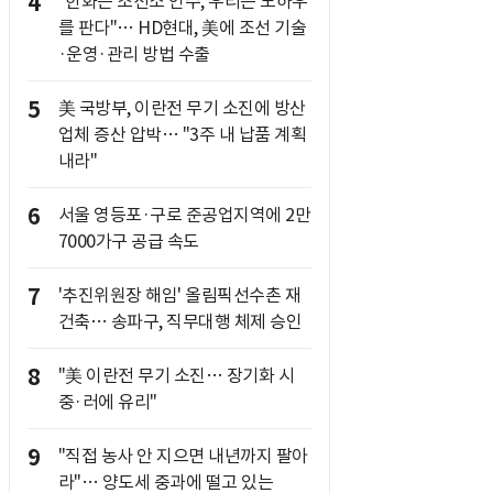
4
"한화는 조선소 인수, 우리는 노하우
를 판다"… HD현대, 美에 조선 기술
·운영·관리 방법 수출
5
美 국방부, 이란전 무기 소진에 방산
업체 증산 압박… "3주 내 납품 계획
내라"
6
서울 영등포·구로 준공업지역에 2만
7000가구 공급 속도
7
'추진위원장 해임' 올림픽선수촌 재
건축… 송파구, 직무대행 체제 승인
8
"美 이란전 무기 소진… 장기화 시
중·러에 유리"
9
"직접 농사 안 지으면 내년까지 팔아
라"… 양도세 중과에 떨고 있는