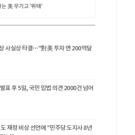
는 美 무기고 '위태'
상 사실상 타결…"對美 투자 연 200억달
발표 후 5일, 국민 입법 의견 2000건 넘어
도 재정 비상 선언에 "민주당 도지사 8년