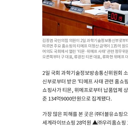
김장겸 국민의힘 의원이 2일 과학기술정보통신부로부터 받
따르면 주요 홈쇼핑의 티메프 미정산 금액이 135억 원으
여의도 국회에서 열린 '티몬·위메프 사태' 관련 정무위
오른쪽부터 구 대표, 류광진 티몬 대표, 류화현 위메프 대
2일 국회 과학기술정보방송통신위원회 소
신부로부터 받은 '티메프 사태 관련 홈쇼핑
쇼핑사가 티몬, 위메프로부터 납품업체 상
준 134억9000만원으로 집계됐다.
가장 많은 피해를 본 곳은 ㈜더블유쇼핑으
세계라이브쇼핑 28억원
▲
㈜우리홈쇼핑 