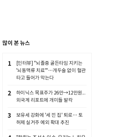
많이 본 뉴스
1
[인터뷰] "뇌졸중 골든타임 지키는
'뇌동맥류 치료'"…개두술 없이 혈관
타고 들어가 막는다
2
하이닉스 목표주가 26만→12만원...
외국계 리포트에 개미들 발칵
3
보유세 강화에 '세 낀 집' 퇴로… 토
허제 실거주 예외 확대 추진