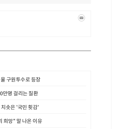
 띄울 구원투수로 등장
10만명 걸리는 질환
치솟은 '국민 횟감'
 희망" 말 나온 이유