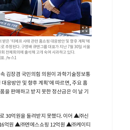
은 '티메프 사태 관련 홈쇼핑 대응방안 및 향후 계획'에
로 추정된다. 구영배 큐텐그룹 대표가 지난 7월 30일 서울
원회 전체회의에 출석해 고개 숙여 사과하고 있다.
표. /뉴스1
속 김장겸 국민의힘 의원이 과학기술정보통
 대응방안 및 향후 계획'에 따르면, 주요 홈
품을 판매하고 받지 못한 정산금은 이 날 기
로 30억원을 돌려받지 못했다. 이어
▲
㈜신
16억원
▲
㈜엔에스쇼핑 12억원
▲
㈜케이티