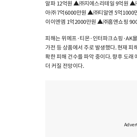
알파 12억원
▲
㈜지에스리테일 9억원
▲
아㈜ 7억6000만원
▲
㈜티알엔 5억100
이이엔엠 1억2000만원
▲
㈜홈앤쇼핑 90
피해는 위메프·티몬·인터파크쇼핑·AK몰 
가전 등 상품에서 주로 발생했다. 현재 피
확한 피해 건수를 파악 중이다. 향후 도래
더 커질 전망이다.