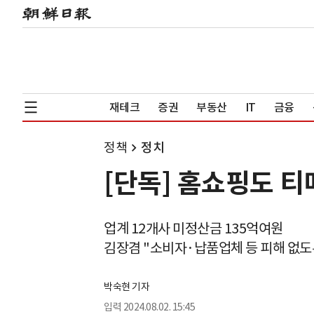
재테크
증권
부동산
IT
금융
정책
정치
[단독] 홈쇼핑도 티
업계 12개사 미정산금 135억여원
김장겸 "소비자·납품업체 등 피해 없도
박숙현 기자
입력
2024.08.02. 15:45