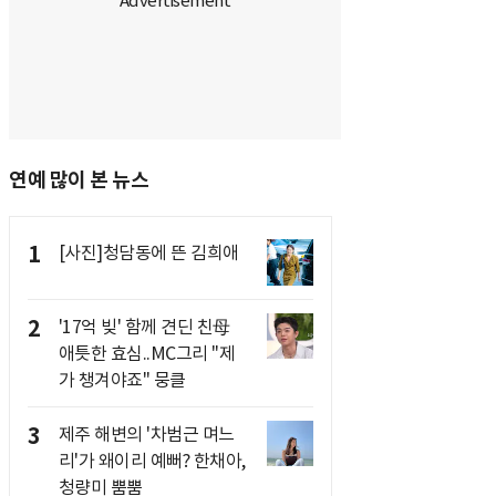
연예 많이 본 뉴스
1
[사진]청담동에 뜬 김희애
2
'17억 빚' 함께 견딘 친母
애틋한 효심..MC그리 "제
가 챙겨야죠" 뭉클
3
제주 해변의 '차범근 며느
리'가 왜이리 예뻐? 한채아,
청량미 뿜뿜