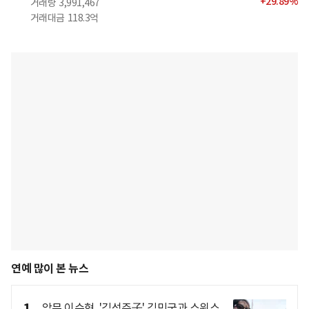
+
29.89
%
거래량
3,991,467
거래대금
118.3억
연예 많이 본 뉴스
악뮤 이수현, '김성주子' 김민국과 스위스