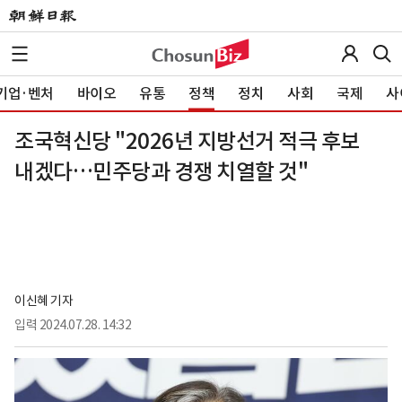
기업·벤처
바이오
유통
정책
정치
사회
국제
사
조국혁신당 "2026년 지방선거 적극 후보
내겠다…민주당과 경쟁 치열할 것"
이신혜 기자
입력
2024.07.28. 14:32