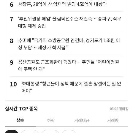
6
서장훈, 28억에 산 양재역 빌딩 450억에 내놨다
7
'추진위원장 해임' 올림픽선수촌 재건축… 송파구, 직무
대행 체제 승인
8
추미애 "국가직 소방공무원 인건비, 경기도가 1조원 이
상 부담… 재정 개혁 시급"
9
용산공원도 근조화환이 덮었다… 주민들 "어린이정원
에 주택 안 돼"
10
李대통령 "청년들이 정책 때문에 결혼 망설이는 일 없
어야"
실시간 TOP 종목
08.08
장마감
상승
하락
거래대금
거래량