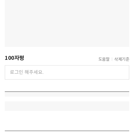
100자평
도움말
삭제기준