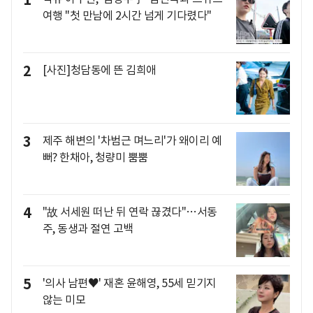
1
여행 "첫 만남에 2시간 넘게 기다렸다"
2
[사진]청담동에 뜬 김희애
3
제주 해변의 '차범근 며느리'가 왜이리 예
뻐? 한채아, 청량미 뿜뿜
4
"故 서세원 떠난 뒤 연락 끊겼다"…서동
주, 동생과 절연 고백
5
'의사 남편♥' 재혼 윤해영, 55세 믿기지
않는 미모