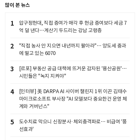
많이 본 뉴스
1
압구정현대, 직접 증여가 매각 후 현금 증여보다 세금 7
억 덜 낸다…계산기 두드리는 강남 고령층
2
"직접 농사 안 지으면 내년까지 팔아라"… 양도세 중과
에 떨고 있는 6070
3
[르포] 부동산 공급 대책에 뜨거운 감자된 '용산공원'…
시민들은 "녹지 지켜야"
4
[인터뷰] 美 DARPA AI 사이버 챌린지 1위 이끈 김태수
마이크로소프트 부사장 "AI 모델보다 중요한건 운영 체
계와 거버넌스"
5
도수치료 막으니 신장분사·체외충격파로… 비급여 '풍
선효과'