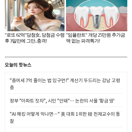
오늘의 핫뉴스
"증여세 7억 줄이는 법 있구먼!" 계산기 두드리는 강남 고령
층
정부 "아파트 짓자", 시민 "안돼"… 논란의 서울 '황금 땅'
"AI 해킹 어떻게 막냐면…" 美 대회 1위한 韓 천재교수의 통
찰