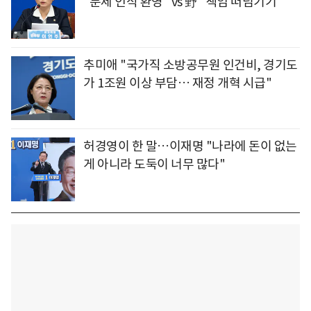
"문제 인식 환영" vs 野 "책임 떠넘기기"
추미애 "국가직 소방공무원 인건비, 경기도
가 1조원 이상 부담… 재정 개혁 시급"
허경영이 한 말…이재명 "나라에 돈이 없는
게 아니라 도둑이 너무 많다"