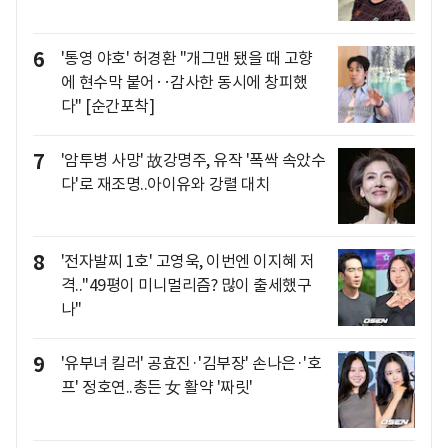
6
'통영 야호' 허경환 "개그맨 됐을 때 고향
에 현수막 붙어‥감사한 동시에 창피했
다" [순간포착]
7
'암투병 사망' 故강명주, 유작 '폭싹 속았수
다'로 재조명..아이유와 강렬 대치
8
'전자발찌 1호' 고영욱, 이번엔 이지혜 저
격.."49평이 미니멀리즘? 많이 출세했구
나"
9
'유부녀 킬러' 공효진·'김부장' 손나은·'호
프' 정호연..총든 女 활약 '짜릿'