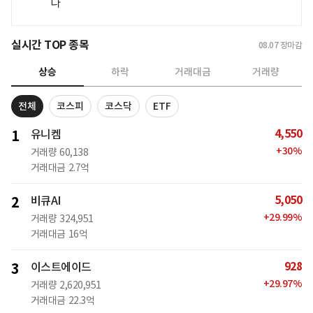
나
실시간 TOP 종목
08.07
장마감
상승
하락
거래대금
거래량
전체
코스피
코스닥
ETF
4,550
1
유니켐
+
30
%
거래량
60,138
거래대금
2.7억
5,050
2
비큐AI
+
29.99
%
거래량
324,951
거래대금
16억
928
3
이스트에이드
+
29.97
%
거래량
2,620,951
거래대금
22.3억