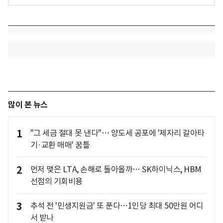
많이 본 뉴스
1
"그 세금 절대 못 낸다"… 양도세 공포에 '제자리 갈아타
기·교환 매매' 꿈틀
2
먼저 맺은 LTA, 손해로 돌아올까… SK하이닉스, HBM
선점의 기회비용
3
추석 전 '민생지원금' 또 푼다…1인당 최대 50만원 어디
서 받나