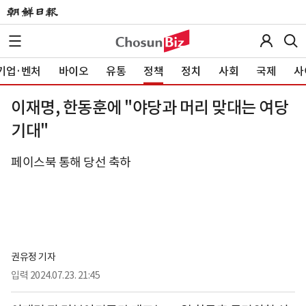
기업·벤처
바이오
유통
정책
정치
사회
국제
사
이재명, 한동훈에 "야당과 머리 맞대는 여당
기대"
페이스북 통해 당선 축하
권유정 기자
입력
2024.07.23. 21:45