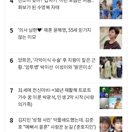
4
전소미 맞아? '갑자기' 이런 모습은 처음...
화보가 된 수영복 자태
5
'의사 남편♥' 재혼 윤해영, 55세 믿기지
않는 미모
6
양희은, '각막이식 수술' 후 지팡이 짚은 근
황..'암투병' 박미선·이성미와 '밝은미소'
7
31세에 전신마비→38년 재활해 트로트
가수 꿈 이룬 박광석, 인생 2막 시작 (사랑
의가족)
8
김지민 '성형 사진' 악플쇄도했는데..김준
호 "예뻐서 결혼" 사랑꾼 눈길 ('준호지민')