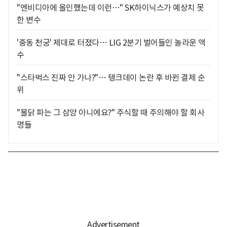
"엔비디아에 올인했는데 이런…" SK하이닉스가 예상치 못
한 변수
'중동 천궁' 제대로 터졌다… LIG 2분기 벌어들인 놀라운 액
수
"스타벅스 진짜 안 가나?"… 탱크데이 논란 후 바뀐 결제 순
위
"불닭 파는 그 삼양 아니에요?" 주식할 때 주의해야 할 회사
명들