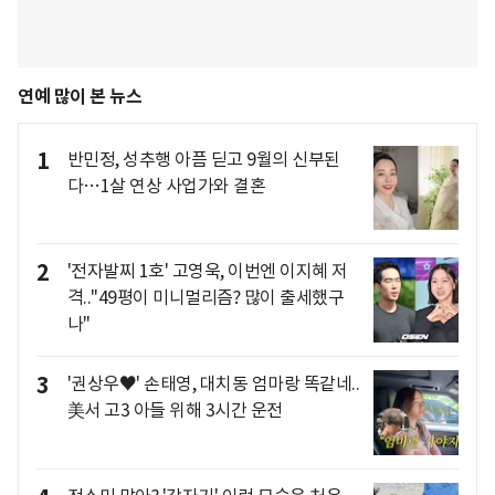
연예 많이 본 뉴스
1
반민정, 성추행 아픔 딛고 9월의 신부된
다…1살 연상 사업가와 결혼
2
'전자발찌 1호' 고영욱, 이번엔 이지혜 저
격.."49평이 미니멀리즘? 많이 출세했구
나"
3
'권상우♥' 손태영, 대치동 엄마랑 똑같네..
美서 고3 아들 위해 3시간 운전