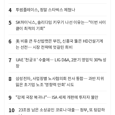
4
투썸플레이스, 정말 스타벅스 제쳤나
5
SK하이닉스, 솔리다임 키우기 나선 이유는…"이번 사이
클이 최적의 기회"
6
美 비중 큰 두산밥캣은 부진, 신흥국 뚫은 HD건설기계
는 선전… 시장 전략에 엇갈린 희비
7
UAE '천궁Ⅱ' 수출에… LIG D&A, 2분기 영업익 30% 성
장
8
삼성전자, 사업장별 노사협의회 전사 통합… 과반 지위
잃은 초기업 노조 '영향력 만회' 시도
9
"강제 국장 복귀냐"… ISA 세제 개편에 투자자 불만
10
23조원 남은 소상공인 코로나 대출… 정부, 또 탕감하