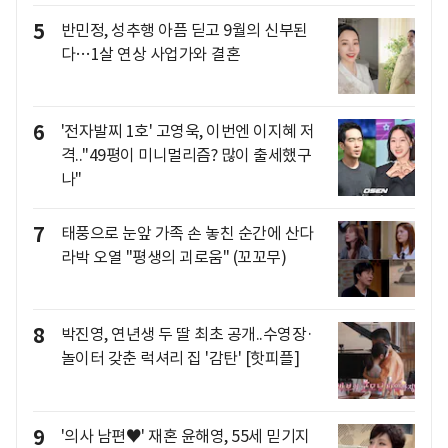
5
반민정, 성추행 아픔 딛고 9월의 신부된
다…1살 연상 사업가와 결혼
6
'전자발찌 1호' 고영욱, 이번엔 이지혜 저
격.."49평이 미니멀리즘? 많이 출세했구
나"
7
태풍으로 눈앞 가족 손 놓친 순간에 산다
라박 오열 "평생의 괴로움" (꼬꼬무)
8
박진영, 연년생 두 딸 최초 공개..수영장·
놀이터 갖춘 럭셔리 집 '감탄' [핫피플]
9
'의사 남편♥' 재혼 윤해영, 55세 믿기지