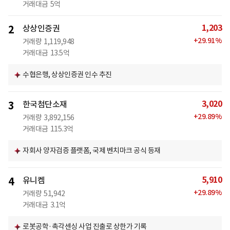
거래대금
5억
1,203
2
상상인증권
+
29.91
%
거래량
1,119,948
거래대금
13.5억
수협은행, 상상인증권 인수 추진
3,020
3
한국첨단소재
+
29.89
%
거래량
3,892,156
거래대금
115.3억
자회사 양자검증 플랫폼, 국제 벤치마크 공식 등재
5,910
4
유니켐
+
29.89
%
거래량
51,942
거래대금
3.1억
로봇공학·촉각센싱 사업 진출로 상한가 기록