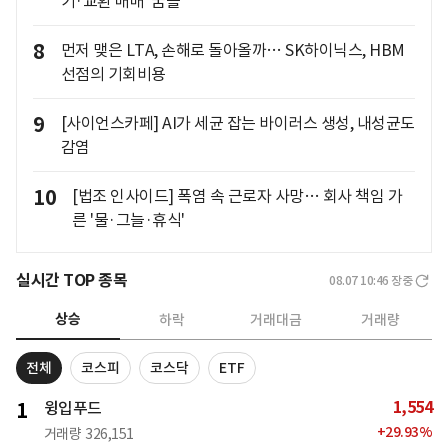
기·교환 매매' 꿈틀
8
먼저 맺은 LTA, 손해로 돌아올까… SK하이닉스, HBM
선점의 기회비용
9
[사이언스카페] AI가 세균 잡는 바이러스 생성, 내성균도
감염
10
[법조 인사이드] 폭염 속 근로자 사망… 회사 책임 가
른 '물·그늘·휴식'
실시간 TOP 종목
08.07 10:46
장중
상승
하락
거래대금
거래량
전체
코스피
코스닥
ETF
1,554
1
윙입푸드
+
29.93
%
거래량
326,151