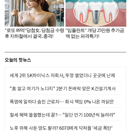
오늘의 핫뉴스
세계 2위 SK하이닉스 자회사, 뚜껑 열었더니 곳곳에 난제
"美 말고 여기가 노다지" 2분기 돈벼락 맞은 K건설기계사
폭염에 일하다 숨진 근로자… 회사 책임 0% 나온 까닭은
절세 혜택 쏠쏠했는데 끝?… "일단 만기 100년씩 늘려라"
노후 위해 사둔 땅도 팔라? 6070에게 닥쳐올 '세금 폭탄'