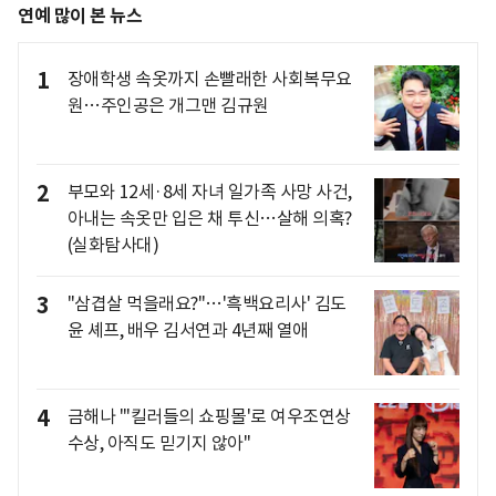
연예 많이 본 뉴스
1
장애학생 속옷까지 손빨래한 사회복무요
원…주인공은 개그맨 김규원
2
부모와 12세·8세 자녀 일가족 사망 사건,
아내는 속옷만 입은 채 투신…살해 의혹?
(실화탐사대)
3
"삼겹살 먹을래요?"…'흑백요리사' 김도
윤 셰프, 배우 김서연과 4년째 열애
4
금해나 "'킬러들의 쇼핑몰'로 여우조연상
수상, 아직도 믿기지 않아"