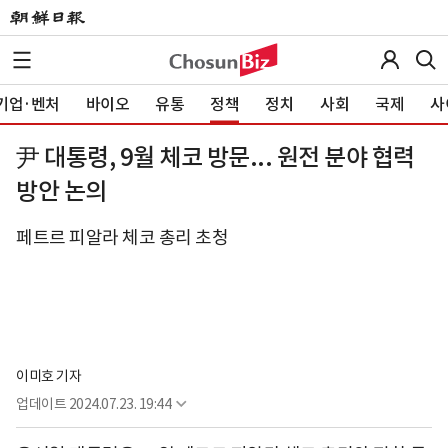
기업·벤처
바이오
유통
정책
정치
사회
국제
사
尹 대통령, 9월 체코 방문... 원전 분야 협력
방안 논의
페트르 피알라 체코 총리 초청
이미호 기자
업데이트
2024.07.23. 19:44