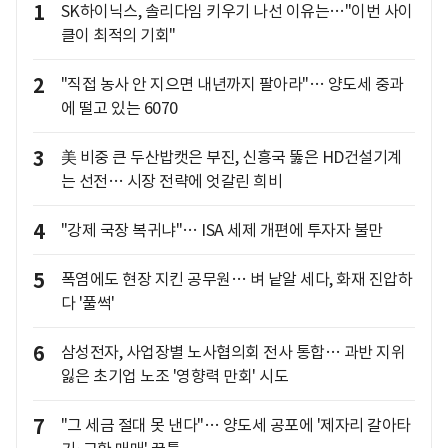
1
SK하이닉스, 솔리다임 키우기 나선 이유는…"이번 사이
클이 최적의 기회"
2
"직접 농사 안 지으면 내년까지 팔아라"… 양도세 중과
에 떨고 있는 6070
3
美 비중 큰 두산밥캣은 부진, 신흥국 뚫은 HD건설기계
는 선전… 시장 전략에 엇갈린 희비
4
"강제 국장 복귀냐"… ISA 세제 개편에 투자자 불만
5
폭염에도 현장 지킨 공무원… 벼 낱알 세다, 화재 진압하
다 '풀썩'
6
삼성전자, 사업장별 노사협의회 전사 통합… 과반 지위
잃은 초기업 노조 '영향력 만회' 시도
7
"그 세금 절대 못 낸다"… 양도세 공포에 '제자리 갈아타