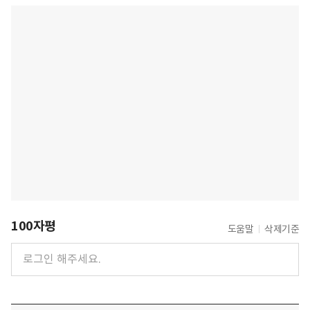
100자평
도움말
삭제기준