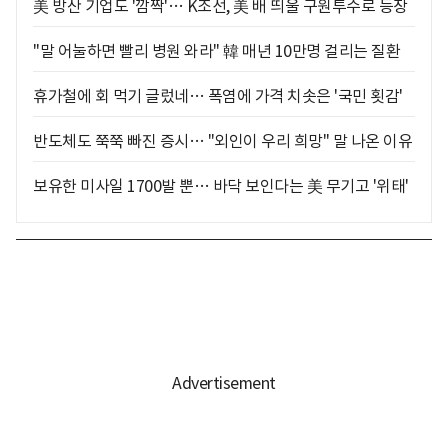
美 방산 기업도 '깜짝'… K조선, 美 배 띄울 구원투수로 등장
"말 어눌하면 빨리 병원 와라" 韓 매년 10만명 걸리는 질환
휴가철에 회 먹기 글렀네… 폭염에 가격 치솟은 '국민 횟감'
반도체도 쭉쭉 빠진 증시… "외인이 우리 희망" 말 나온 이유
보유한 미사일 1700발 뿐… 바닥 보인다는 美 무기고 '위태'