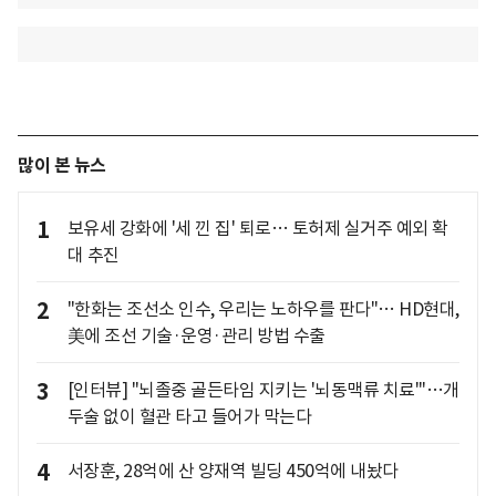
많이 본 뉴스
1
보유세 강화에 '세 낀 집' 퇴로… 토허제 실거주 예외 확
대 추진
2
"한화는 조선소 인수, 우리는 노하우를 판다"… HD현대,
美에 조선 기술·운영·관리 방법 수출
3
[인터뷰] "뇌졸중 골든타임 지키는 '뇌동맥류 치료'"…개
두술 없이 혈관 타고 들어가 막는다
4
서장훈, 28억에 산 양재역 빌딩 450억에 내놨다