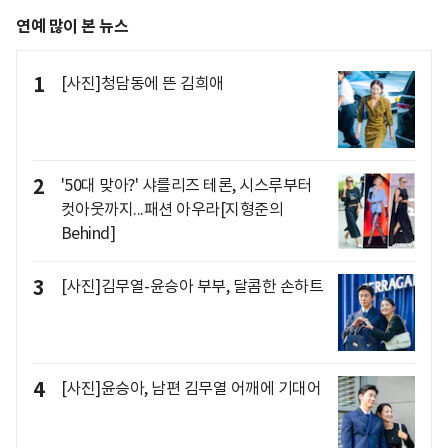
연예 많이 본 뉴스
1
[사진]청담동에 뜬 김희애
2
'50대 맞아?' 샤를리즈 테론, 시스루부터
컷아웃까지...패션 아우라[지형준의
Behind]
3
[사진]김무열-윤승아 부부, 달콤한 손하트
4
[사진]윤승아, 남편 김무열 어깨에 기대어