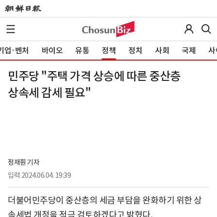
기업·벤처
바이오
유통
정책
정치
사회
국제
사
민주당 "주택 가격 상승에 따른 중산층
상속세 감세 필요"
정재훤 기자
입력
2024.06.04. 19:39
더불어민주당이 중산층의 세금 부담을 완화하기 위한 상
속세법 개정을 적극 검토하겠다고 밝혔다.