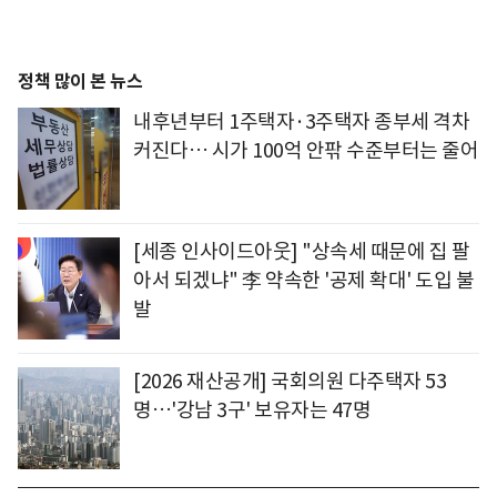
정책 많이 본 뉴스
내후년부터 1주택자·3주택자 종부세 격차
커진다… 시가 100억 안팎 수준부터는 줄어
[세종 인사이드아웃] "상속세 때문에 집 팔
아서 되겠냐" 李 약속한 '공제 확대' 도입 불
발
[2026 재산공개] 국회의원 다주택자 53
명…'강남 3구' 보유자는 47명