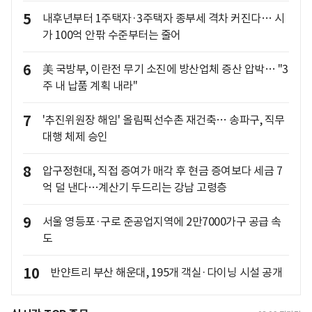
5
내후년부터 1주택자·3주택자 종부세 격차 커진다… 시
가 100억 안팎 수준부터는 줄어
6
美 국방부, 이란전 무기 소진에 방산업체 증산 압박… "3
주 내 납품 계획 내라"
7
'추진위원장 해임' 올림픽선수촌 재건축… 송파구, 직무
대행 체제 승인
8
압구정현대, 직접 증여가 매각 후 현금 증여보다 세금 7
억 덜 낸다…계산기 두드리는 강남 고령층
9
서울 영등포·구로 준공업지역에 2만7000가구 공급 속
도
10
반얀트리 부산 해운대, 195개 객실·다이닝 시설 공개