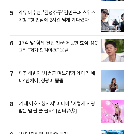
5
악뮤 이수현, '김성주子' 김민국과 스위스
여행 "첫 만남에 2시간 넘게 기다렸다"
6
'17억 빚' 함께 견딘 친母 애틋한 효심..MC
그리 "제가 챙겨야죠" 뭉클
7
제주 해변의 '차범근 며느리'가 왜이리 예
뻐? 한채아, 청량미 뿜뿜
8
'거제 야호~ 창시자' 미나미 "이렇게 사랑
받는 밈 될 줄 몰라" [인터뷰③]